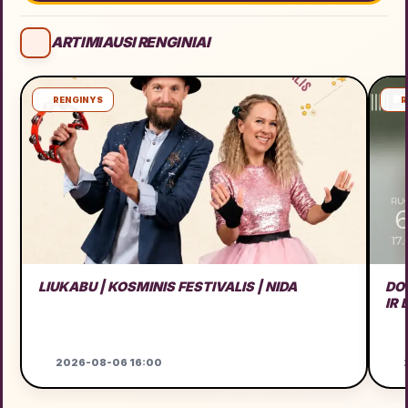
ARTIMIAUSI RENGINIAI
RENGINYS
R
LIUKABU | KOSMINIS FESTIVALIS | NIDA
DO
IR
2026-08-06 16:00
2