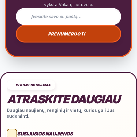
vyksta Vakarų Lietuvoje.
El. pašto adresas naujienlaiškiui
PRENUMERUOTI
REKOMENDUOJAMA
ATRASKITE DAUGIAU
Daugiau naujienų, renginių ir vietų, kurios gali Jus
sudominti.
SUSIJUSIOS NAUJIENOS