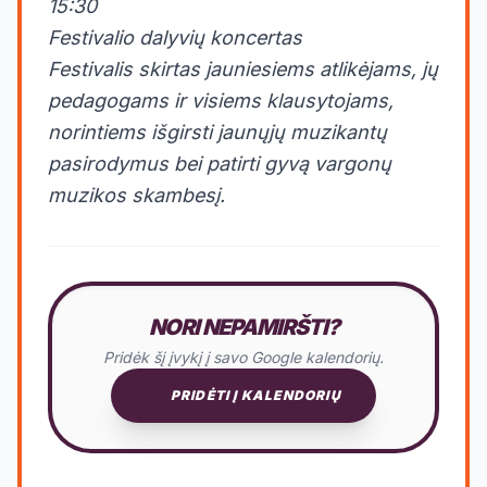
15:30
Festivalio dalyvių koncertas
Festivalis skirtas jauniesiems atlikėjams, jų
pedagogams ir visiems klausytojams,
norintiems išgirsti jaunųjų muzikantų
pasirodymus bei patirti gyvą vargonų
muzikos skambesį.
NORI NEPAMIRŠTI?
Pridėk šį įvykį į savo Google kalendorių.
PRIDĖTI Į KALENDORIŲ