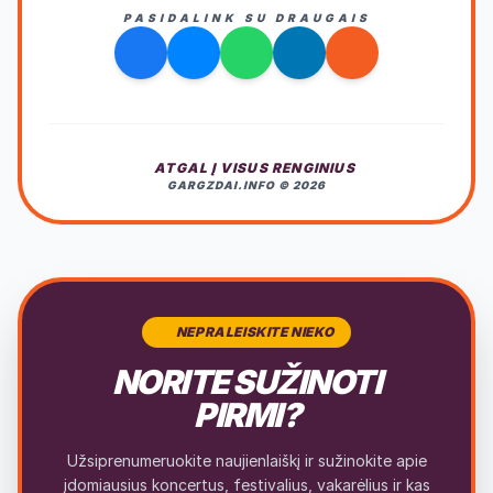
PASIDALINK SU DRAUGAIS
ATGAL Į VISUS RENGINIUS
GARGZDAI.INFO © 2026
NEPRALEISKITE NIEKO
NORITE SUŽINOTI
PIRMI?
Užsiprenumeruokite naujienlaiškį ir sužinokite apie
įdomiausius koncertus, festivalius, vakarėlius ir kas