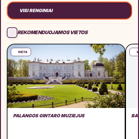
VISI RENGINIAI
REKOMENDUOJAMOS VIETOS
VIETA
V
PALANGOS GINTARO MUZIEJUS
BA