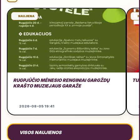
NAUJIENA
N
RUGPJŪČIO MĖNESIO RENGINIAI GARGŽDŲ
TU
KRAŠTO MUZIEJAUS GARAŽE
2026-08-05 19:41
2
VISOS NAUJIENOS