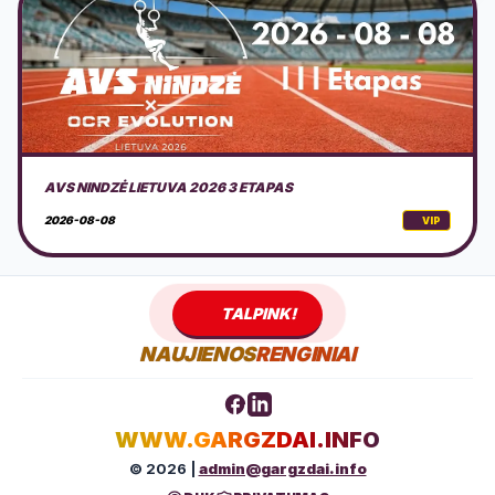
DOVILŲ KURORTO ŠVENTĖ 2026 + PROGRAMA
2026-08-08
VIP
TALPINK!
NAUJIENOS
RENGINIAI
WWW.GARGZDAI.INFO
© 2026 |
admin@gargzdai.info