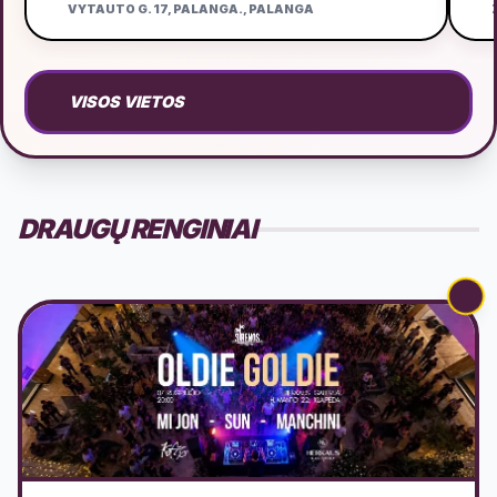
VYTAUTO G. 17, PALANGA., PALANGA
Ž
VISOS VIETOS
DRAUGŲ RENGINIAI