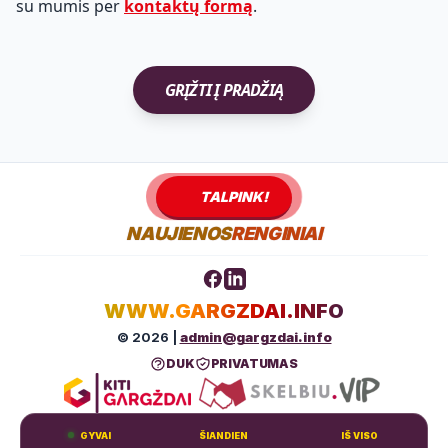
su mumis per
kontaktų formą
.
GRĮŽTI Į PRADŽIĄ
TALPINK!
NAUJIENOS
RENGINIAI
WWW.GARGZDAI.INFO
© 2026 |
admin@gargzdai.info
DUK
PRIVATUMAS
GYVAI
ŠIANDIEN
IŠ VISO