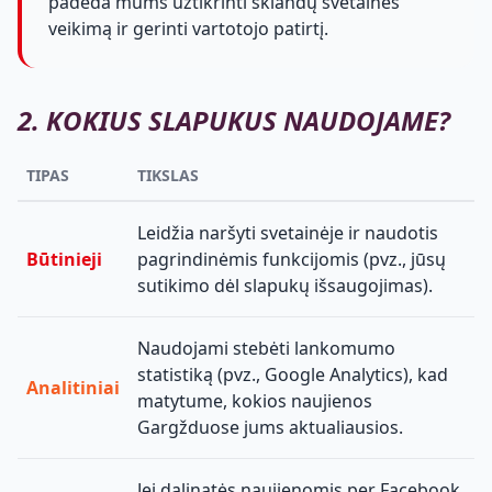
padeda mums užtikrinti sklandų svetainės
veikimą ir gerinti vartotojo patirtį.
2. KOKIUS SLAPUKUS NAUDOJAME?
TIPAS
TIKSLAS
Leidžia naršyti svetainėje ir naudotis
Būtinieji
pagrindinėmis funkcijomis (pvz., jūsų
sutikimo dėl slapukų išsaugojimas).
Naudojami stebėti lankomumo
statistiką (pvz., Google Analytics), kad
Analitiniai
matytume, kokios naujienos
Gargžduose jums aktualiausios.
Jei dalinatės naujienomis per Facebook,