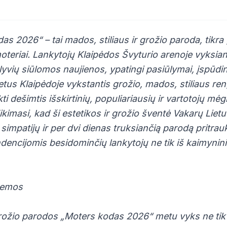
s 2026“ – tai mados, stiliaus ir grožio paroda, tikra 
oteriai. Lankytojų Klaipėdos Švyturio arenoje vyksia
alyvių siūlomos naujienos, ypatingi pasiūlymai, įspūdi
tus Klaipėdoje vykstantis grožio, mados, stiliaus rengi
kti dešimtis išskirtinių, populiariausių ir vartotojų m
ikimasi, kad ši estetikos ir grožio šventė Vakarų Lietuv
simpatijų ir per dvi dienas truksiančią parodą pritra
dencijomis besidominčių lankytojų ne tik iš kaimyninių
 temos
 grožio parodos „Moters kodas 2026“ metu vyks ne tik