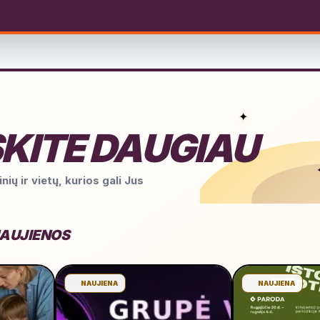
✦
KITE DAUGIAU
nių ir vietų, kurios gali Jus
NAUJIENOS
NAUJIENA
NAUJIENA