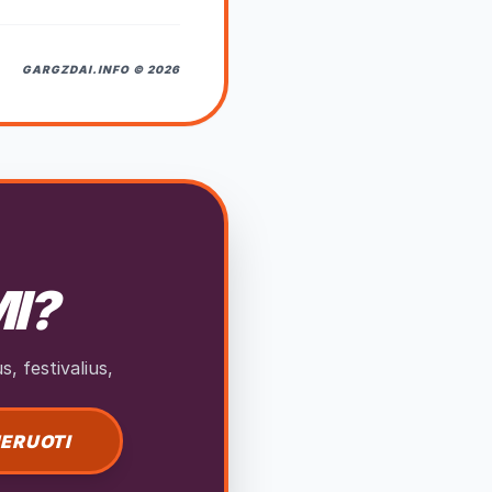
GARGZDAI.INFO © 2026
MI?
, festivalius,
ERUOTI