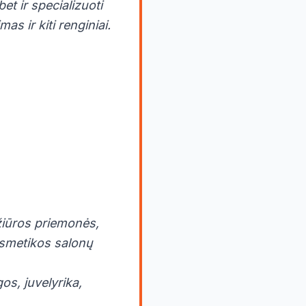
et ir specializuoti
s ir kiti renginiai.
ežiūros priemonės,
kosmetikos salonų
gos, juvelyrika,