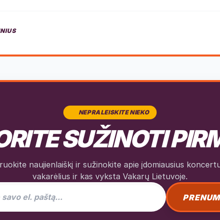
INIUS
NEPRALEISKITE NIEKO
RITE SUŽINOTI PIR
okite naujienlaiškį ir sužinokite apie įdomiausius koncertus
vakarėlius ir kas vyksta Vakarų Lietuvoje.
as naujienlaiškiui
PRENUM