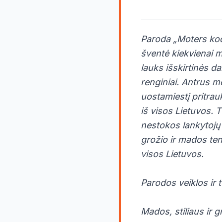
Paroda „Moters koda
šventė kiekvienai m
lauks išskirtinės d
renginiai. Antrus me
uostamiestį pritrau
iš visos Lietuvos. T
nestokos lankytojų 
grožio ir mados ten
visos Lietuvos.
Parodos veiklos ir
Mados, stiliaus ir