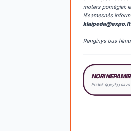
moters pomėgiai: la
Išsamesnės informa
klaipeda@expo.lt
Renginys bus filmu
NORI NEPAMIR
Pridėk šį įvykį į sav