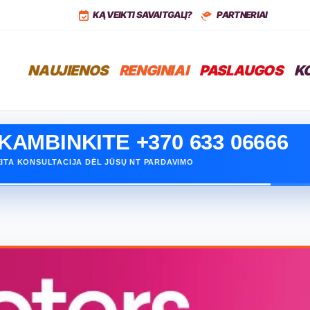
,
LT
+37068399766
KĄ VEIKTI SAVAITGALĮ?
PARTNERIAI
NAUJIENOS
RENGINIAI
PASLAUGOS
K
ORITE PARDUOTI SAVO NT?
KAMBINKITE +370 633 06666
INOKITE, KAIP GALIME PADĖTI PARDUOTI GREIČIAU
ITA KONSULTACIJA DĖL JŪSŲ NT PARDAVIMO