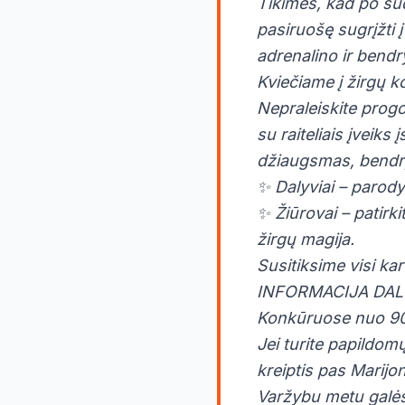
Tikimės, kad po sudė
pasiruošę sugrįžti 
adrenalino ir bend
Kviečiame į žirgų 
Nepraleiskite progos
su raiteliais įveik
džiaugsmas, bendrys
✨ Dalyviai – parody
✨ Žiūrovai – patirk
žirgų magija.
Susitiksime visi kar
INFORMACIJA DAL
Konkūruose nuo 90cm
Jei turite papildom
kreiptis pas Mari
Varžybu metu galėsi