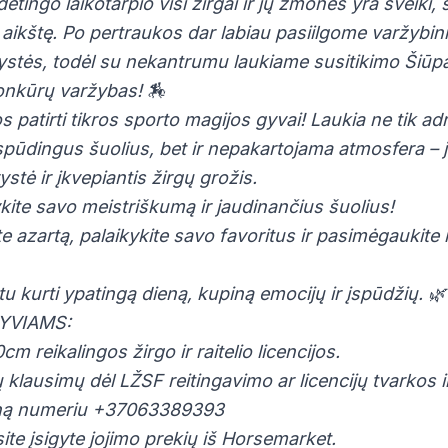
tingo laikotarpio visi žirgai ir jų žmonės yra sveiki, s
į aikštę. Po pertraukos dar labiau pasiilgome varžybin
rystės, todėl su nekantrumu laukiame susitikimo Šiūp
konkūrų varžybas! 🏇
 patirti tikros sporto magijos gyvai! Laukia ne tik adr
s įspūdingus šuolius, bet ir nepakartojama atmosfera – 
tė ir įkvepiantis žirgų grožis.
kite savo meistriškumą ir jaudinančius šuolius!
ite azartą, palaikykite savo favoritus ir pasimėgaukit
tu kurti ypatingą dieną, kupiną emocijų ir įspūdžių. 🌿
YVIAMS:
 reikalingos žirgo ir raitelio licencijos.
ų klausimų dėl LŽSF reitingavimo ar licencijų tvarkos
joną numeriu +37063389393
te įsigyte jojimo prekių iš Horsemarket.