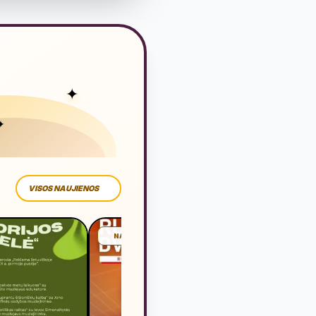
✦
✦
VISOS NAUJIENOS
NAUJIENA
NAUJIE