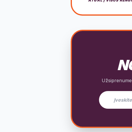
ATGAL Į VISUS RENG
NO
Užsiprenumeru
El. pašto adres