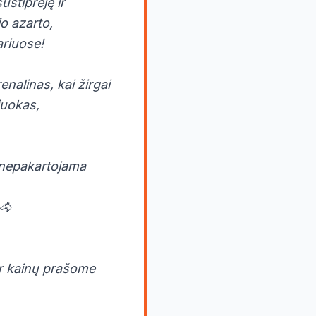
ustiprėję ir
io azarto,
ariuose!
enalinas, kai žirgai
juokas,
e nepakartojama
🐴
 ir kainų prašome