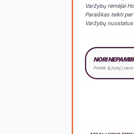
Varžybų rėmėjai Hor
Paraiškas teikti pe
Varžybų nuostatus 
NORI NEPAMIR
Pridėk šį įvykį į sav