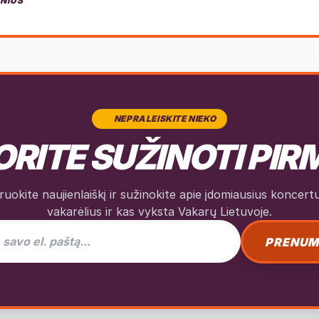
INIUS
NEPRALEISKITE NIEKO
RITE SUŽINOTI PIR
okite naujienlaiškį ir sužinokite apie įdomiausius koncertus
vakarėlius ir kas vyksta Vakarų Lietuvoje.
as naujienlaiškiui
PRENUM