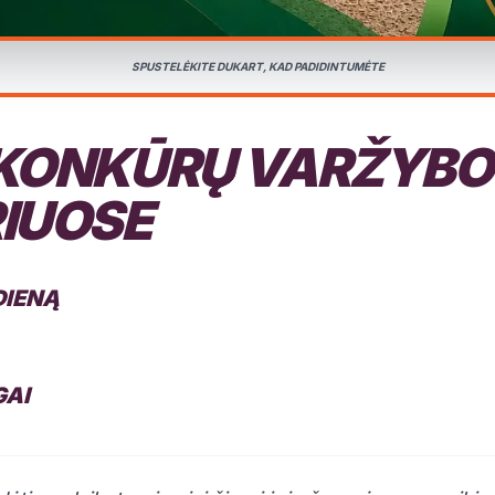
SPUSTELĖKITE DUKART, KAD PADIDINTUMĖTE
 KONKŪRŲ VARŽYBO
IUOSE
DIENĄ
GAI