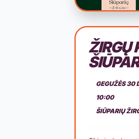
ŽIRGŲ
ŠIŪPAR
GEGUŽĖS 30 
10:00
ŠIŪPARIŲ ŽIR