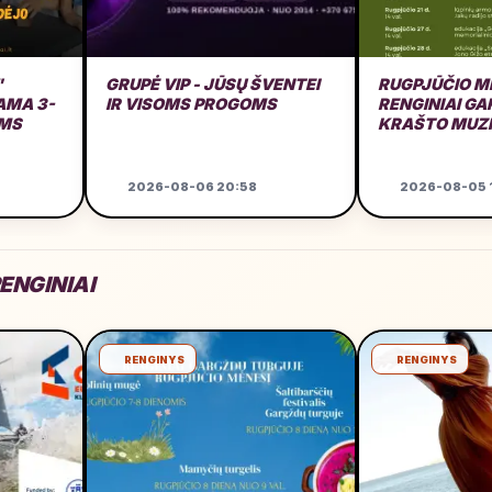
"
GRUPĖ VIP - JŪSŲ ŠVENTEI
RUGPJŪČIO M
MA 3-
IR VISOMS PROGOMS
RENGINIAI G
AMS
KRAŠTO MUZ
GARAŽE
2026-08-06 20:58
2026-08-05 1
ENGINIAI
RENGINYS
RENGINYS