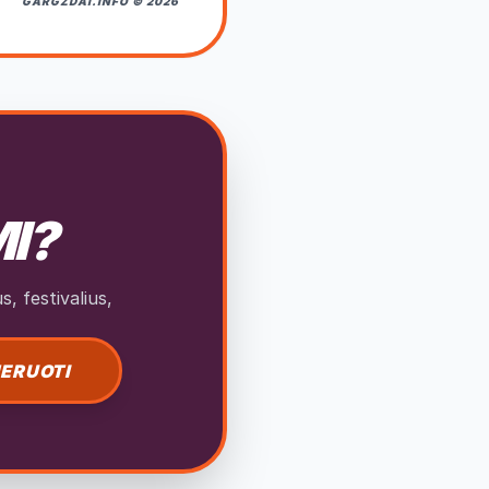
GARGZDAI.INFO © 2026
MI?
, festivalius,
ERUOTI