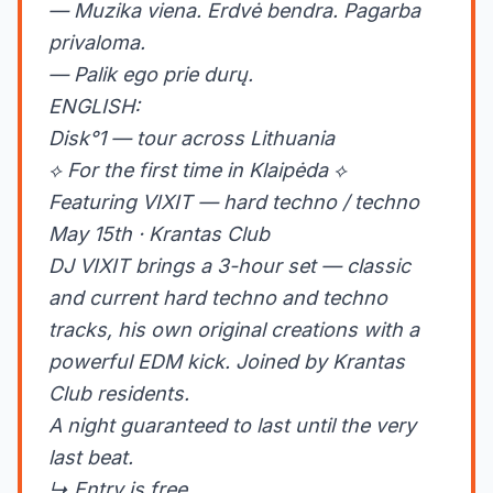
— Muzika viena. Erdvė bendra. Pagarba
privaloma.
— Palik ego prie durų.
ENGLISH:
Disk°1 — tour across Lithuania
⟡ For the first time in Klaipėda ⟡
Featuring VIXIT — hard techno / techno
May 15th · Krantas Club
DJ VIXIT brings a 3-hour set — classic
and current hard techno and techno
tracks, his own original creations with a
powerful EDM kick. Joined by Krantas
Club residents.
A night guaranteed to last until the very
last beat.
↳ Entry is free.