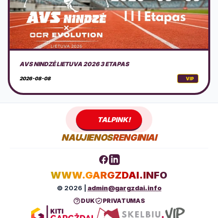
DOVILŲ KURORTO ŠVENTĖ 2026 + PROGRAMA
2026-08-08
VIP
TALPINK!
NAUJIENOS
RENGINIAI
WWW.GARGZDAI.INFO
© 2026 |
admin@gargzdai.info
DUK
PRIVATUMAS