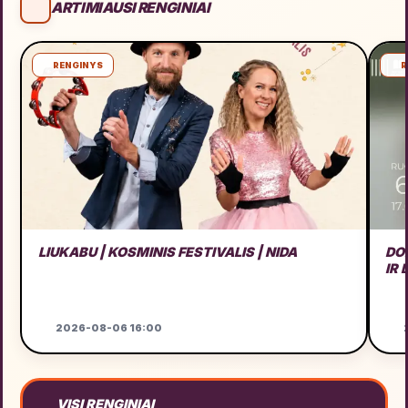
ARTIMIAUSI RENGINIAI
RENGINYS
R
LIUKABU | KOSMINIS FESTIVALIS | NIDA
DO
IR
2026-08-06 16:00
2
VISI RENGINIAI