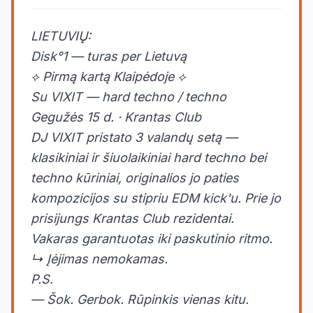
LIETUVIŲ:
Disk°1 — turas per Lietuvą
⟡ Pirmą kartą Klaipėdoje ⟡
Su VIXIT — hard techno / techno
Gegužės 15 d. · Krantas Club
DJ VIXIT pristato 3 valandų setą —
klasikiniai ir šiuolaikiniai hard techno bei
techno kūriniai, originalios jo paties
kompozicijos su stipriu EDM kick'u. Prie jo
prisijungs Krantas Club rezidentai.
Vakaras garantuotas iki paskutinio ritmo.
↳ Įėjimas nemokamas.
P.S.
— Šok. Gerbok. Rūpinkis vienas kitu.