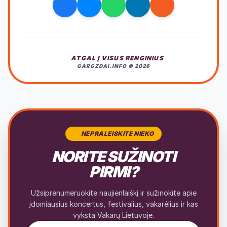
ATGAL Į VISUS RENGINIUS
GARGZDAI.INFO © 2026
NEPRALEISKITE NIEKO
NORITE SUŽINOTI
PIRMI?
Užsiprenumeruokite naujienlaiškį ir sužinokite apie
įdomiausius koncertus, festivalius, vakarėlius ir kas
vyksta Vakarų Lietuvoje.
El. pašto adresas naujienlaiškiui