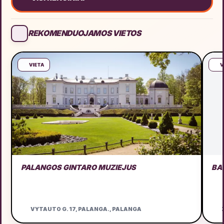
REKOMENDUOJAMOS VIETOS
VIETA
V
PALANGOS GINTARO MUZIEJUS
BA
VYTAUTO G. 17, PALANGA., PALANGA
Ž