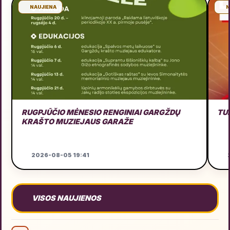
NAUJIENA
N
RUGPJŪČIO MĖNESIO RENGINIAI GARGŽDŲ
TU
KRAŠTO MUZIEJAUS GARAŽE
2026-08-05 19:41
2
VISOS NAUJIENOS