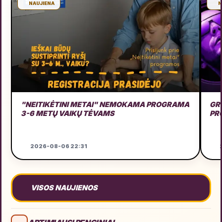
NAUJIENA
N
"NEITIKĖTINI METAI" NEMOKAMA PROGRAMA
GRU
3-6 METŲ VAIKŲ TĖVAMS
PR
2026-08-06 22:31
2
VISOS NAUJIENOS