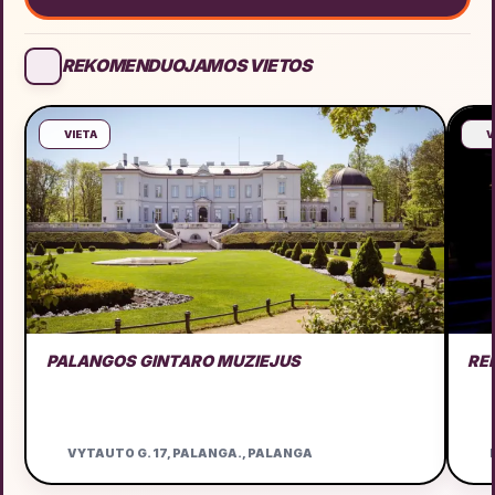
REKOMENDUOJAMOS VIETOS
VIETA
V
PALANGOS GINTARO MUZIEJUS
RE
VYTAUTO G. 17, PALANGA., PALANGA
D