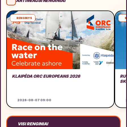
ARTIMIAUSI RENGINIAI
RENGINYS
R
KLAIPĖDA ORC EUROPEANS 2026
RU
SK
2026-08-07 09:00
VISI RENGINIAI