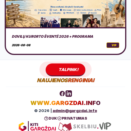
AMERICAN MOTOR FEST 2026
2026-08-08
VIP
TALPINK!
NAUJIENOS
RENGINIAI
WWW.GARGZDAI.INFO
© 2026 |
admin@gargzdai.info
DUK
PRIVATUMAS