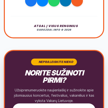
ATGAL Į VISUS RENGINIUS
GARGZDAI.INFO © 2026
NEPRALEISKITE NIEKO
NORITE SUŽINOTI
PIRMI?
Užsiprenumeruokite naujienlaiškį ir sužinokite apie
įdomiausius koncertus, festivalius, vakarėlius ir kas
vyksta Vakarų Lietuvoje.
El. pašto adresas naujienlaiškiui