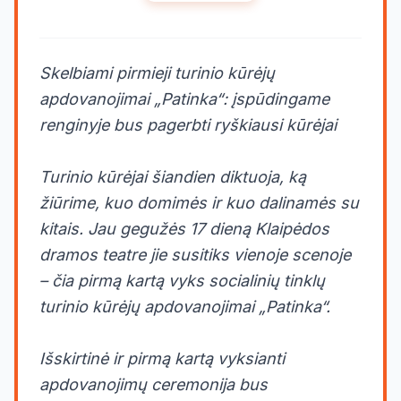
Skelbiami pirmieji turinio kūrėjų
apdovanojimai „Patinka“: įspūdingame
renginyje bus pagerbti ryškiausi kūrėjai
Turinio kūrėjai šiandien diktuoja, ką
žiūrime, kuo domimės ir kuo dalinamės su
kitais. Jau gegužės 17 dieną Klaipėdos
dramos teatre jie susitiks vienoje scenoje
– čia pirmą kartą vyks socialinių tinklų
turinio kūrėjų apdovanojimai „Patinka“.
Išskirtinė ir pirmą kartą vyksianti
apdovanojimų ceremonija bus