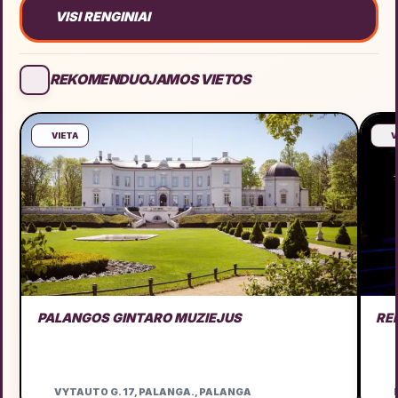
VISI RENGINIAI
REKOMENDUOJAMOS VIETOS
VIETA
V
PALANGOS GINTARO MUZIEJUS
RE
VYTAUTO G. 17, PALANGA., PALANGA
D