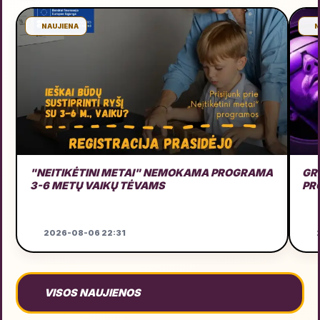
NAUJIENA
N
"NEITIKĖTINI METAI" NEMOKAMA PROGRAMA
GRU
3-6 METŲ VAIKŲ TĖVAMS
PR
2026-08-06 22:31
2
VISOS NAUJIENOS