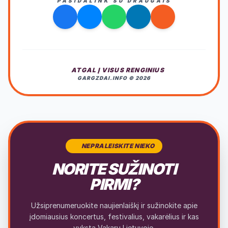
PASIDALINK SU DRAUGAIS
ATGAL Į VISUS RENGINIUS
GARGZDAI.INFO © 2026
NEPRALEISKITE NIEKO
NORITE SUŽINOTI
PIRMI?
Užsiprenumeruokite naujienlaiškį ir sužinokite apie
įdomiausius koncertus, festivalius, vakarėlius ir kas
vyksta Vakarų Lietuvoje.