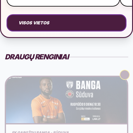
VISOS VIETOS
DRAUGŲ RENGINIAI
FK GARGŽDŲ BANGA - SŪDUVA