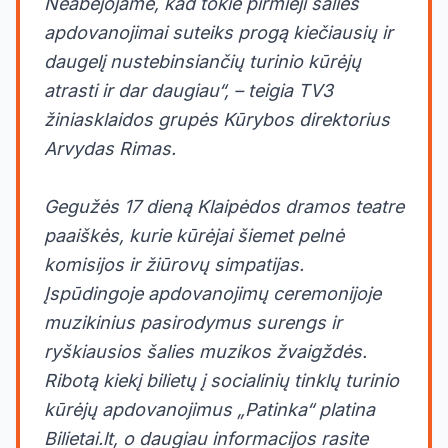
Neabejojame, kad tokie pirmieji šalies
apdovanojimai suteiks progą kiečiausių ir
daugelį nustebinsiančių turinio kūrėjų
atrasti ir dar daugiau“, – teigia TV3
žiniasklaidos grupės Kūrybos direktorius
Arvydas Rimas.
Gegužės 17 dieną Klaipėdos dramos teatre
paaiškės, kurie kūrėjai šiemet pelnė
komisijos ir žiūrovų simpatijas.
Įspūdingoje apdovanojimų ceremonijoje
muzikinius pasirodymus surengs ir
ryškiausios šalies muzikos žvaigždės.
Ribotą kiekį bilietų į socialinių tinklų turinio
kūrėjų apdovanojimus „Patinka“ platina
Bilietai.lt, o daugiau informacijos rasite