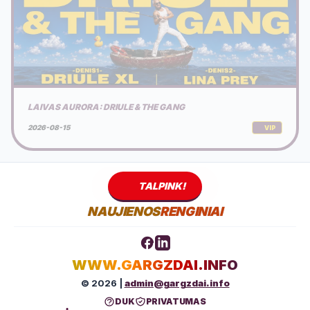
LAIVAS AURORA: DRIULE & THE GANG
2026-08-15
VIP
TALPINK!
NAUJIENOS
RENGINIAI
WWW.GARGZDAI.INFO
© 2026 |
admin@gargzdai.info
DUK
PRIVATUMAS