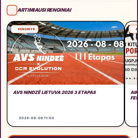
ARTIMIAUSI RENGINIAI
RENGINYS
R
AVS NINDZĖ LIETUVA 2026 3 ETAPAS
AI
FE
2026-08-08 11:00
2