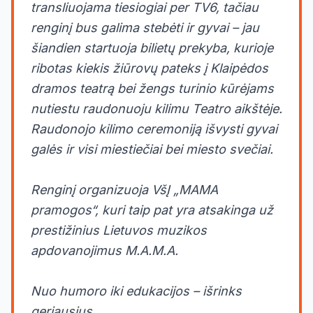
transliuojama tiesiogiai per TV6, tačiau
renginį bus galima stebėti ir gyvai – jau
šiandien startuoja bilietų prekyba, kurioje
ribotas kiekis žiūrovų pateks į Klaipėdos
dramos teatrą bei žengs turinio kūrėjams
nutiestu raudonuoju kilimu Teatro aikštėje.
Raudonojo kilimo ceremoniją išvysti gyvai
galės ir visi miestiečiai bei miesto svečiai.
Renginį organizuoja VšĮ „MAMA
pramogos“, kuri taip pat yra atsakinga už
prestižinius Lietuvos muzikos
apdovanojimus M.A.M.A.
Nuo humoro iki edukacijos – išrinks
geriausius