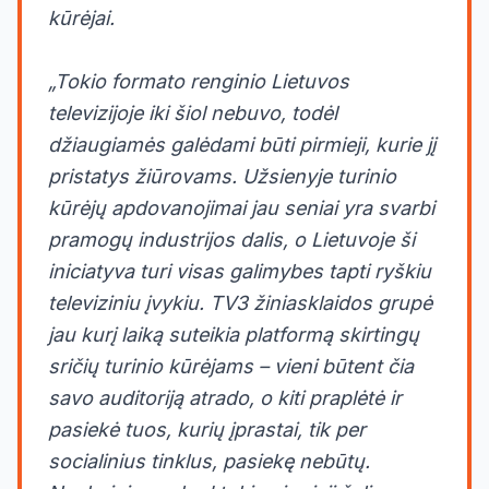
kūrėjai.
„Tokio formato renginio Lietuvos
televizijoje iki šiol nebuvo, todėl
džiaugiamės galėdami būti pirmieji, kurie jį
pristatys žiūrovams. Užsienyje turinio
kūrėjų apdovanojimai jau seniai yra svarbi
pramogų industrijos dalis, o Lietuvoje ši
iniciatyva turi visas galimybes tapti ryškiu
televiziniu įvykiu. TV3 žiniasklaidos grupė
jau kurį laiką suteikia platformą skirtingų
sričių turinio kūrėjams – vieni būtent čia
savo auditoriją atrado, o kiti praplėtė ir
pasiekė tuos, kurių įprastai, tik per
socialinius tinklus, pasiekę nebūtų.