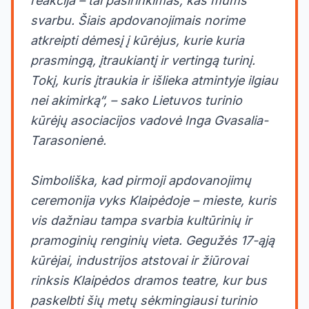
reakcija – tai pasirinkimas, kas mums
svarbu. Šiais apdovanojimais norime
atkreipti dėmesį į kūrėjus, kurie kuria
prasmingą, įtraukiantį ir vertingą turinį.
Tokį, kuris įtraukia ir išlieka atmintyje ilgiau
nei akimirką“, – sako Lietuvos turinio
kūrėjų asociacijos vadovė Inga Gvasalia-
Tarasonienė.
Simboliška, kad pirmoji apdovanojimų
ceremonija vyks Klaipėdoje – mieste, kuris
vis dažniau tampa svarbia kultūrinių ir
pramoginių renginių vieta. Gegužės 17-ąją
kūrėjai, industrijos atstovai ir žiūrovai
rinksis Klaipėdos dramos teatre, kur bus
paskelbti šių metų sėkmingiausi turinio