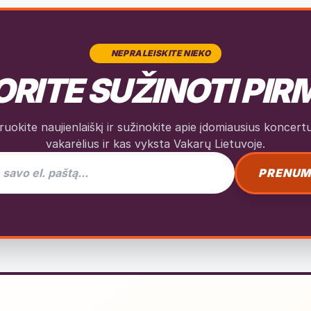
NEPRALEISKITE NIEKO
RITE SUŽINOTI PIR
okite naujienlaiškį ir sužinokite apie įdomiausius koncertus
vakarėlius ir kas vyksta Vakarų Lietuvoje.
as naujienlaiškiui
PRENUM