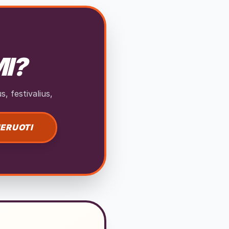
MI?
, festivalius,
ERUOTI