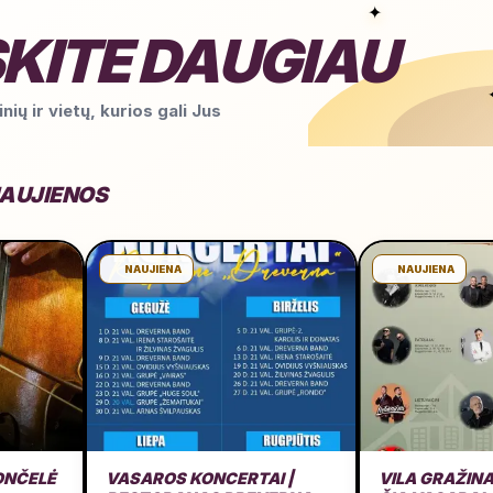
✦
KITE DAUGIAU
nių ir vietų, kurios gali Jus
NAUJIENOS
NAUJIENA
NAUJIENA
ONČELĖ
VASAROS KONCERTAI |
VILA GRAŽINA