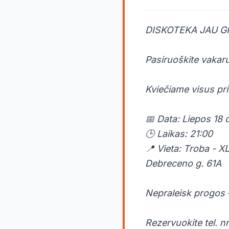
DISKOTEKA JAU GRE
Pasiruoškite vakaru
Kviečiame visus pris
📅 Data: Liepos 18 d
🕒 Laikas: 21:00
📍 Vieta: Troba - XL
Debreceno g. 61A
Nepraleisk progos –
Rezervuokite tel. 