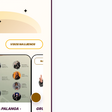
✦
✦
VISOS NAUJIENOS
NAUJIENA
 PALANGA -
GRUPĖ KARALIAI | VILA