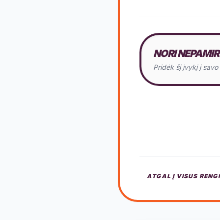
NORI NEPAMIR
Pridėk šį įvykį į sav
ATGAL Į VISUS RENG