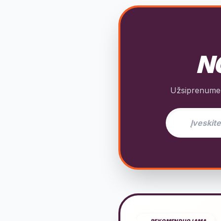
NO
Užsiprenumeru
El. pašto adres