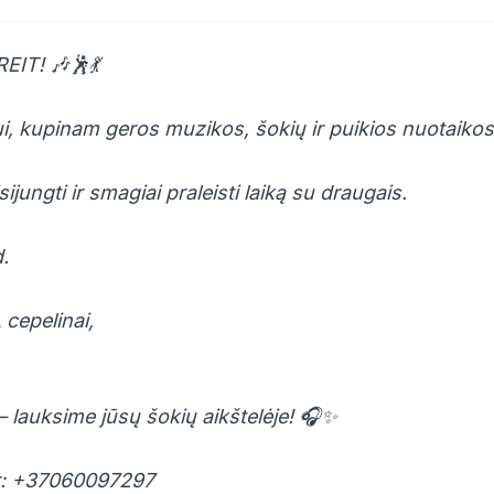
IT! 🎶🕺💃
i, kupinam geros muzikos, šokių ir puikios nuotaikos
ijungti ir smagiai praleisti laiką su draugais.
.
 cepelinai,
 lauksime jūsų šokių aikštelėje! 🎧✨
nr: +37060097297