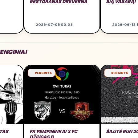
RESTORANAS DREVERNA
ŠIĄ VASARĄ!
2026-07-05 00:03
2026-06-18 1
ENGINIAI
RENGINYS
RENGINYS
TAS
FK PEMPININKAI X FC
ŠILUTĖ RUN 2
DŽIUGAS B