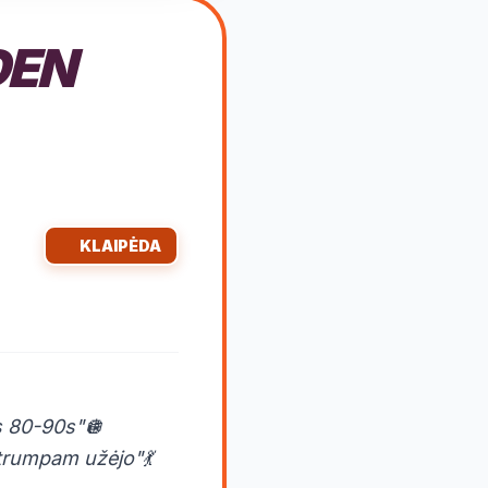
DEN
KLAIPĖDA
ts 80-90s"🪩
k trumpam užėjo"💃