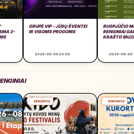
"
GRUPĖ VIP - JŪSŲ ŠVENTEI
RUGPJŪČIO M
MA 3-
IR VISOMS PROGOMS
RENGINIAI G
AMS
KRAŠTO MUZ
GARAŽE
2026-08-06 20:58
2026-08-05 1
ENGINIAI
RENGINYS
RENGINYS