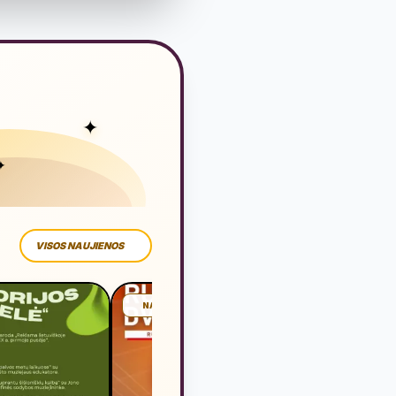
✦
✦
VISOS NAUJIENOS
NAUJIENA
NAUJIE