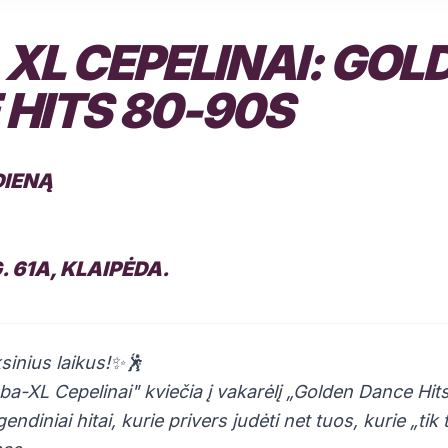
XL CEPELINAI: GOL
HITS 80-90S
DIENĄ
 61A, KLAIPĖDA.
sinius laikus!✨🕺
a-XL Cepelinai" kviečia į vakarėlį „Golden Dance Hi
diniai hitai, kurie privers judėti net tuos, kurie „ti