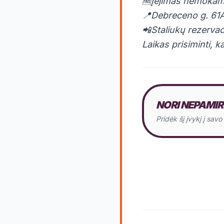
🆓Įėjimas nemoka
📍Debreceno g. 61A
📲Staliukų rezerva
Laikas prisiminti, ka
NORI NEPAMIR
Pridėk šį įvykį į sav