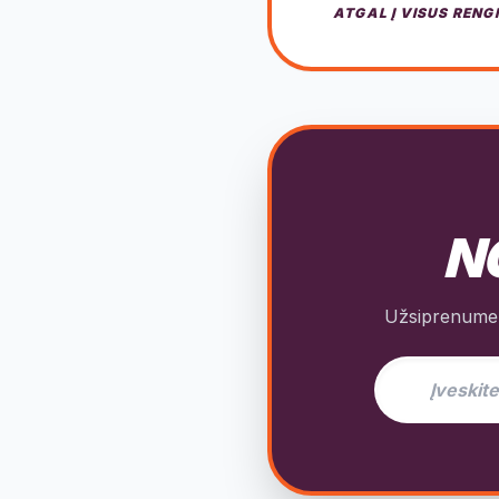
ATGAL Į VISUS RENG
NO
Užsiprenumeru
El. pašto adres