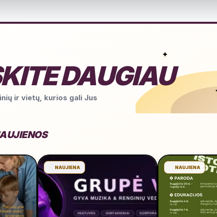
✦
KITE DAUGIAU
nių ir vietų, kurios gali Jus
NAUJIENOS
NAUJIENA
NAUJIENA