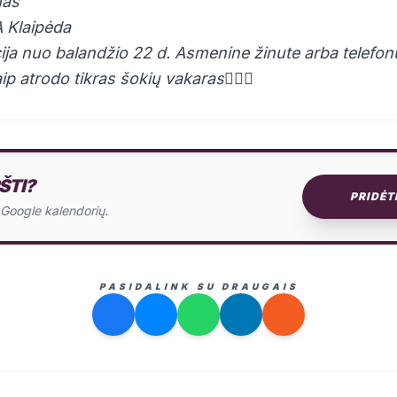
mas
 Klaipėda
cija nuo balandžio 22 d. Asmenine žinute arba tele
ip atrodo tikras šokių vakaras❤️‍🔥🍾
ŠTI?
PRIDĖT
o Google kalendorių.
PASIDALINK SU DRAUGAIS