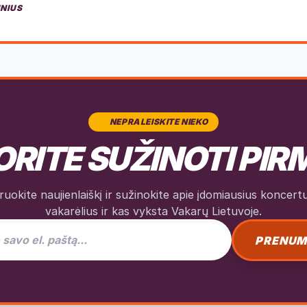
INIUS
NEPRALEISKITE NIEKO
RITE SUŽINOTI PIR
okite naujienlaiškį ir sužinokite apie įdomiausius koncertus
vakarėlius ir kas vyksta Vakarų Lietuvoje.
as naujienlaiškiui
PRENUM