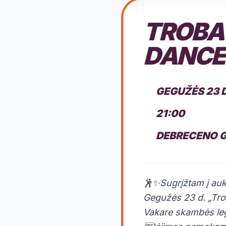
TROBA 
DANCE 
GEGUŽĖS 23 
21:00
DEBRECENO G.
🕺✨Sugrįžtam į auk
Gegužės 23 d. „Trob
Vakare skambės legen