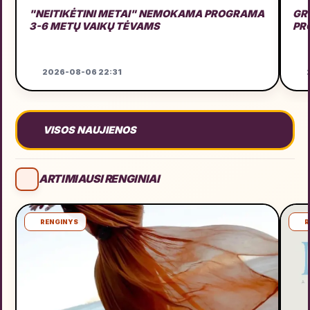
"NEITIKĖTINI METAI" NEMOKAMA PROGRAMA
GRU
3-6 METŲ VAIKŲ TĖVAMS
PR
2026-08-06 22:31
2
VISOS NAUJIENOS
ARTIMIAUSI RENGINIAI
RENGINYS
R