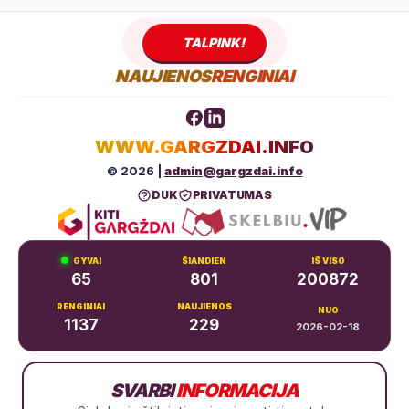
TALPINK!
NAUJIENOS
RENGINIAI
WWW.GARGZDAI.INFO
© 2026 |
admin@gargzdai.info
DUK
PRIVATUMAS
GYVAI
ŠIANDIEN
IŠ VISO
65
801
200872
RENGINIAI
NAUJIENOS
NUO
1137
229
2026-02-18
Dariaus ir Girėno g. 11, Gargždai
SVARBI
INFORMACIJA
+370 683 99766