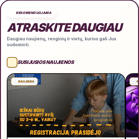
REKOMENDUOJAMA
ATRASKITE DAUGIAU
Daugiau naujienų, renginių ir vietų, kurios gali Jus
sudominti.
SUSIJUSIOS NAUJIENOS
NAUJIENA
N