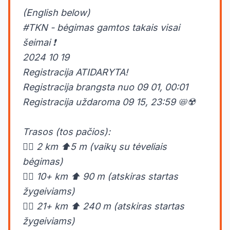
(English below)
#TKN - bėgimas gamtos takais visai
šeimai ❗
2024 10 19
Registracija ATIDARYTA!
Registracija brangsta nuo 09 01, 00:01
Registracija uždaroma 09 15, 23:59 📛☢️
Trasos (tos pačios):
🏃‍♂️ 2 km ⬆️5 m (vaikų su tėveliais
bėgimas)
🏃‍♂️ 10+ km ⬆️ 90 m (atskiras startas
žygeiviams)
🏃‍♀️ 21+ km ⬆️ 240 m (atskiras startas
žygeiviams)