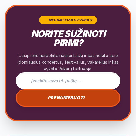
NEPRALEISKITE NIEKO
NORITE SUŽINOTI
PIRMI?
Užsiprenumeruokite naujienlaiškį ir sužinokite apie
įdomiausius koncertus, festivalius, vakarėlius ir kas
vyksta Vakarų Lietuvoje.
El. pašto adresas naujienlaiškiui
PRENUMERUOTI