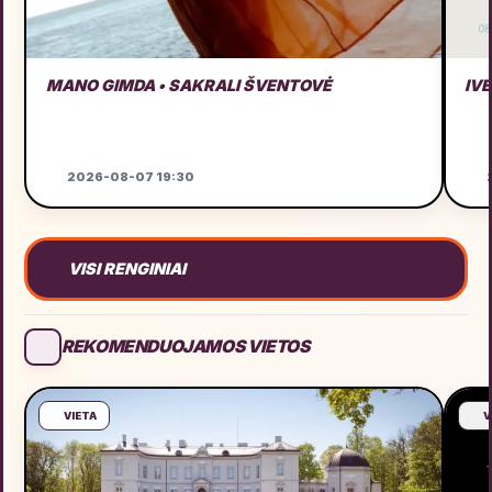
MANO GIMDA • SAKRALI ŠVENTOVĖ
IVE
2026-08-07 19:30
VISI RENGINIAI
REKOMENDUOJAMOS VIETOS
VIETA
V