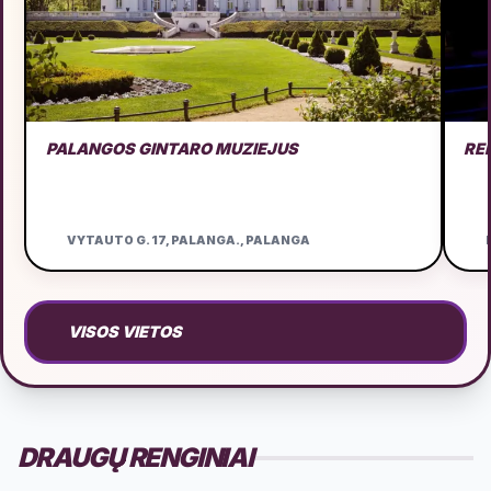
PALANGOS GINTARO MUZIEJUS
RE
VYTAUTO G. 17, PALANGA., PALANGA
D
VISOS VIETOS
DRAUGŲ RENGINIAI