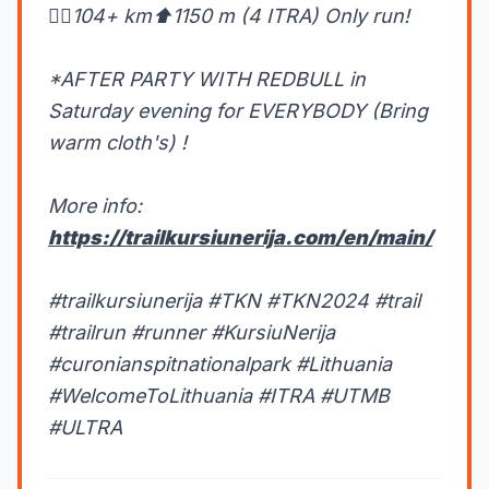
🏃‍♀️104+ km⬆️1150 m (4 ITRA) Only run!
*AFTER PARTY WITH REDBULL in
Saturday evening for EVERYBODY (Bring
warm cloth's) !
More info:
https://trailkursiunerija.com/en/main/
#trailkursiunerija #TKN #TKN2024 #trail
#trailrun #runner #KursiuNerija
#curonianspitnationalpark #Lithuania
#WelcomeToLithuania #ITRA #UTMB
#ULTRA