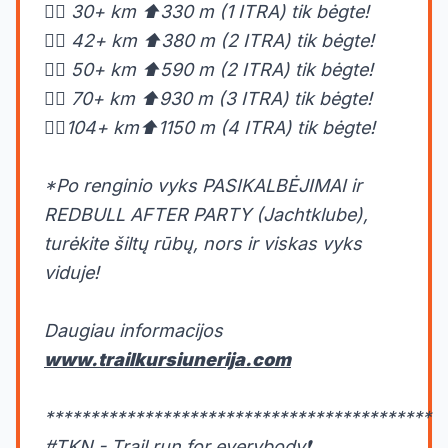
🏃‍♀️ 30+ km ⬆️330 m (1 ITRA) tik bėgte!
🏃‍♂️ 42+ km ⬆️380 m (2 ITRA) tik bėgte!
🏃‍♀️ 50+ km ⬆️590 m (2 ITRA) tik bėgte!
🏃‍♀️ 70+ km ⬆️930 m (3 ITRA) tik bėgte!
🏃‍♀️104+ km⬆️1150 m (4 ITRA) tik bėgte!
*Po renginio vyks PASIKALBĖJIMAI ir
REDBULL AFTER PARTY (Jachtklube),
turėkite šiltų rūbų, nors ir viskas vyks
viduje!
Daugiau informacijos
www.trailkursiunerija.com
*******************************************
#TKN - Trail run for everybody❗