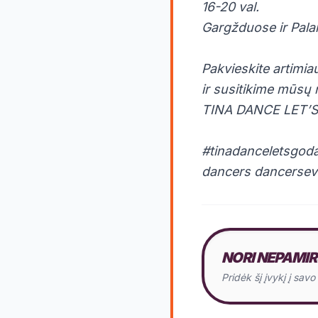
16-20 val.
Gargžduose ir Palan
⠀
Pakvieskite artimia
ir susitikime mūsų 
TINA DANCE LET’S
⠀
#tinadanceletsgod
dancers dancerseve
NORI NEPAMIR
Pridėk šį įvykį į sav