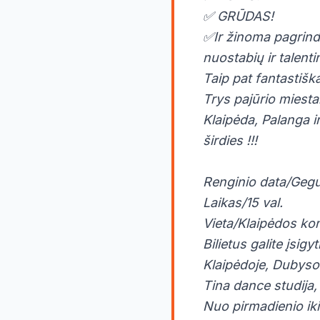
✅ GRŪDAS!
✅Ir žinoma pagrindi
nuostabių ir talenti
Taip pat fantastišk
Trys pajūrio miestai
Klaipėda, Palanga i
širdies !!!
⠀
Renginio data/Gegu
Laikas/15 val.
Vieta/Klaipėdos ko
Bilietus galite įsigyti
Klaipėdoje, Dubyso
Tina dance studija,
Nuo pirmadienio iki