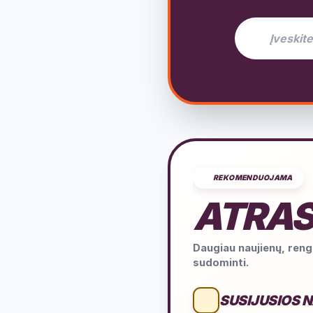
El. pašto adres
REKOMENDUOJAMA
ATRAS
Daugiau naujienų, rengi
sudominti.
SUSIJUSIOS 