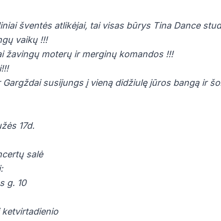
niai šventės atlikėjai, tai visas būrys Tina Dance stud
ngų vaikų !!!
ai žavingų moterų ir merginų komandos !!!
!!!
r Gargždai susijungs į vieną didžiulę jūros bangą ir š
žės 17d.
ncertų salė
:
s g. 10
 ketvirtadienio