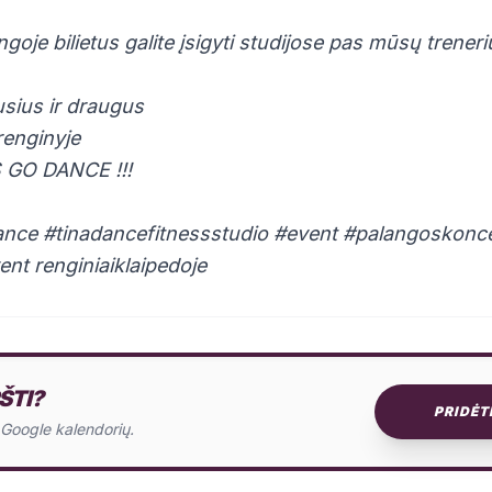
goje bilietus galite įsigyti studijose pas mūsų treneri
usius ir draugus
renginyje
 GO DANCE !!!
ance #tinadancefitnessstudio #event #palangoskonc
nt renginiaiklaipedoje
ŠTI?
PRIDĖT
o Google kalendorių.