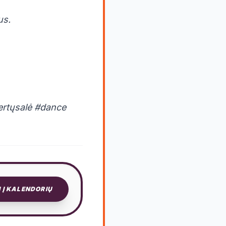
us.
ertųsalė #dance
I Į KALENDORIŲ