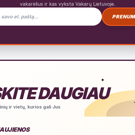
vakarėlius ir kas vyksta Vakarų Lietuvoje.
as naujienlaiškiui
PRENUM
✦
KITE DAUGIAU
nių ir vietų, kurios gali Jus
NAUJIENOS