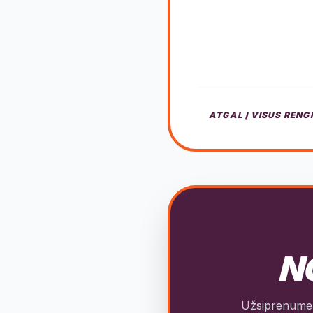
ATGAL Į VISUS RENG
NO
Užsiprenumeru