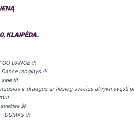
DIENĄ
0, KLAIPĖDA.
 GO DANCE !!!
 Dance renginys !!!
salė !!!
muosius ir draugus ar tiesiog svečius atvykti švęsti p
tmu!
 svečias 🎤
- DŪMAS !!!