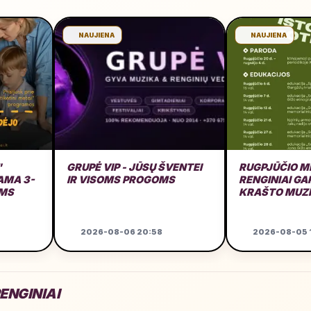
NAUJIENA
NAUJIENA
"
GRUPĖ VIP - JŪSŲ ŠVENTEI
RUGPJŪČIO M
MA 3-
IR VISOMS PROGOMS
RENGINIAI G
AMS
KRAŠTO MUZ
GARAŽE
2026-08-06 20:58
2026-08-05 1
ENGINIAI