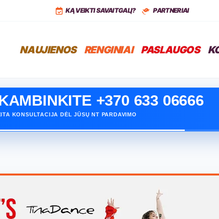
,
LT
+37068399766
KĄ VEIKTI SAVAITGALĮ?
PARTNERIAI
NAUJIENOS
RENGINIAI
PASLAUGOS
K
KAMBINKITE +370 633 06666
ITA KONSULTACIJA DĖL JŪSŲ NT PARDAVIMO