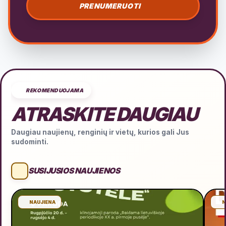
PRENUMERUOTI
REKOMENDUOJAMA
ATRASKITE DAUGIAU
Daugiau naujienų, renginių ir vietų, kurios gali Jus
sudominti.
SUSIJUSIOS NAUJIENOS
NAUJIENA
N