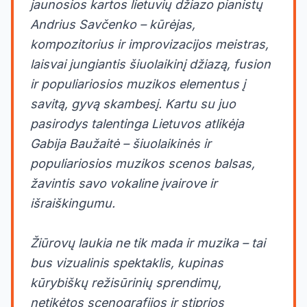
jaunosios kartos lietuvių džiazo pianistų
Andrius Savčenko – kūrėjas,
kompozitorius ir improvizacijos meistras,
laisvai jungiantis šiuolaikinį džiazą, fusion
ir populiariosios muzikos elementus į
savitą, gyvą skambesį. Kartu su juo
pasirodys talentinga Lietuvos atlikėja
Gabija Baužaitė – šiuolaikinės ir
populiariosios muzikos scenos balsas,
žavintis savo vokaline įvairove ir
išraiškingumu.
Žiūrovų laukia ne tik mada ir muzika – tai
bus vizualinis spektaklis, kupinas
kūrybiškų režisūrinių sprendimų,
netikėtos scenografijos ir stiprios