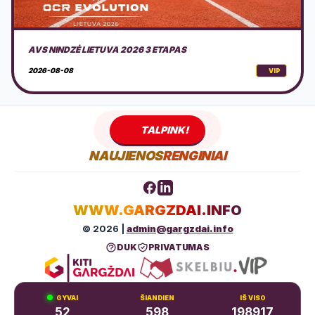
DOVILŲ KURORTO ŠVENTĖ 2026 + PROGRAMA
2026-08-08
VIP
TALPINK!
NAUJIENOS
RENGINIAI
WWW.GARGZDAI.INFO
© 2026 |
admin@gargzdai.info
DUK
PRIVATUMAS
GYVAI
ŠIANDIEN
IŠ VISO
52
598
198917