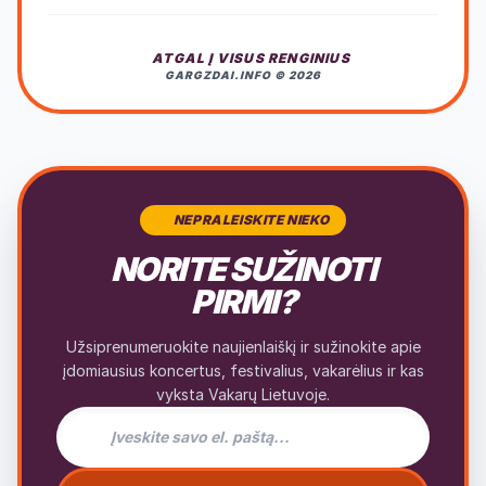
ATGAL Į VISUS RENGINIUS
GARGZDAI.INFO © 2026
NEPRALEISKITE NIEKO
NORITE SUŽINOTI
PIRMI?
Užsiprenumeruokite naujienlaiškį ir sužinokite apie
įdomiausius koncertus, festivalius, vakarėlius ir kas
vyksta Vakarų Lietuvoje.
El. pašto adresas naujienlaiškiui