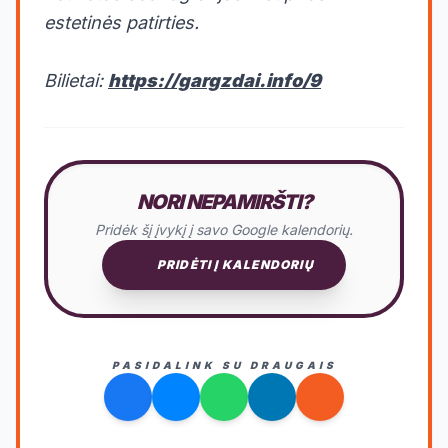
estetinės patirties.
Bilietai:
https://gargzdai.info/9
NORI NEPAMIRŠTI?
Pridėk šį įvykį į savo Google kalendorių.
PRIDĖTI Į KALENDORIŲ
PASIDALINK SU DRAUGAIS