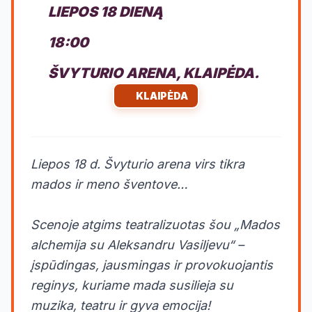
LIEPOS 18 DIENĄ
18:00
ŠVYTURIO ARENA, KLAIPĖDA.
KLAIPĖDA
Liepos 18 d. Švyturio arena virs tikra
mados ir meno šventove…
Scenoje atgims teatralizuotas šou „Mados
alchemija su Aleksandru Vasiljevu“ –
įspūdingas, jausmingas ir provokuojantis
reginys, kuriame mada susilieja su
muzika, teatru ir gyva emocija!