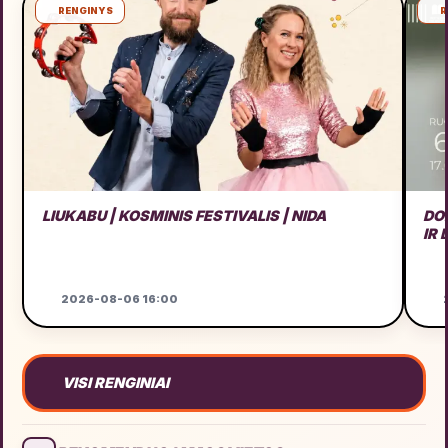
RENGINYS
R
LIUKABU | KOSMINIS FESTIVALIS | NIDA
DO
IR
2026-08-06 16:00
2
VISI RENGINIAI