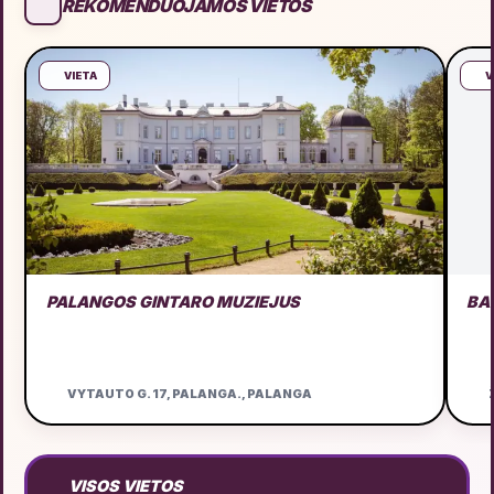
REKOMENDUOJAMOS VIETOS
VIETA
V
PALANGOS GINTARO MUZIEJUS
BA
VYTAUTO G. 17, PALANGA., PALANGA
Ž
VISOS VIETOS