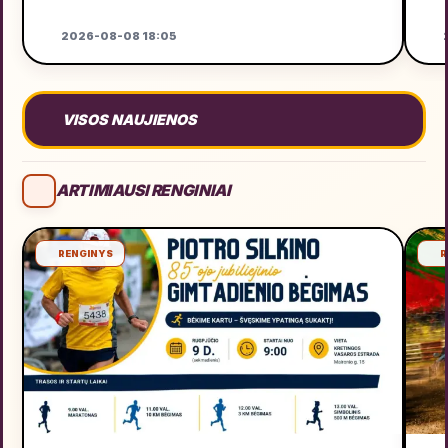
2026-08-08 18:05
2
VISOS NAUJIENOS
ARTIMIAUSI RENGINIAI
RENGINYS
R