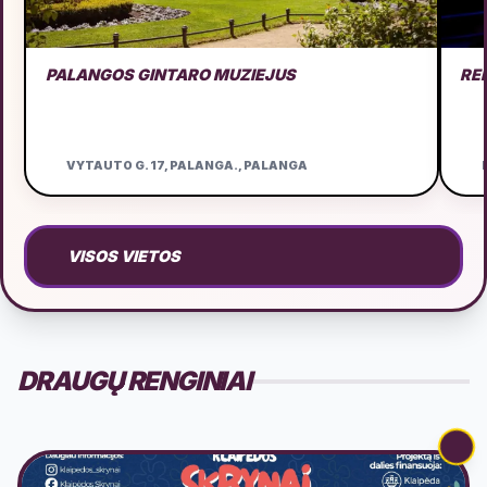
PALANGOS GINTARO MUZIEJUS
RE
VYTAUTO G. 17, PALANGA., PALANGA
D
VISOS VIETOS
DRAUGŲ RENGINIAI