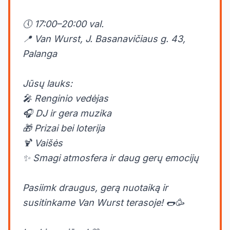
🕔 17:00–20:00 val.
📍 Van Wurst, J. Basanavičiaus g. 43,
Palanga
Jūsų lauks:
🎤 Renginio vedėjas
🎧 DJ ir gera muzika
🎁 Prizai bei loterija
🍹 Vaišės
✨ Smagi atmosfera ir daug gerų emocijų
Pasiimk draugus, gerą nuotaiką ir
susitinkame Van Wurst terasoje! 🌭🥳