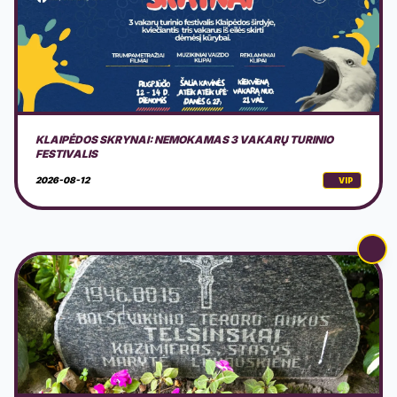
PARTIZANŲ 80-ŲJŲ ŽUVIMO METINIŲ MINĖJIMAS
2026-08-14
VIP