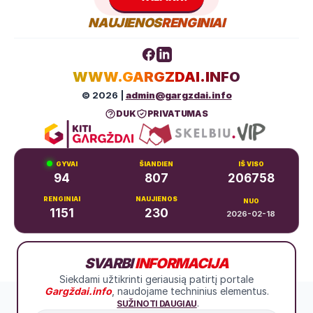
NAUJIENOS
RENGINIAI
WWW.GARGZDAI.INFO
© 2026 |
admin@gargzdai.info
DUK
PRIVATUMAS
GYVAI
ŠIANDIEN
IŠ VISO
94
807
206758
RENGINIAI
NAUJIENOS
NUO
1151
230
2026-02-18
Dariaus ir Girėno g. 11, Gargždai
+370 683 99766
SVARBI
INFORMACIJA
Siekdami užtikrinti geriausią patirtį portale
Gargždai.info
, naudojame techninius elementus.
.
SUŽINOTI DAUGIAU