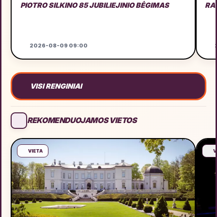
PIOTRO SILKINO 85 JUBILIEJINIO BĖGIMAS
RA
2026-08-09 09:00
2
VISI RENGINIAI
REKOMENDUOJAMOS VIETOS
VIETA
V