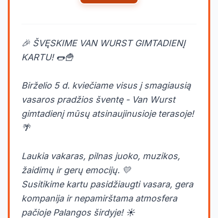
🎉 ŠVĘSKIME VAN WURST GIMTADIENĮ
KARTU! 🌭🍟
Birželio 5 d. kviečiame visus į smagiausią
vasaros pradžios šventę - Van Wurst
gimtadienį mūsų atsinaujinusioje terasoje!
🌴
Laukia vakaras, pilnas juoko, muzikos,
žaidimų ir gerų emocijų. 💛
Susitikime kartu pasidžiaugti vasara, gera
kompanija ir nepamirštama atmosfera
pačioje Palangos širdyje! ☀️