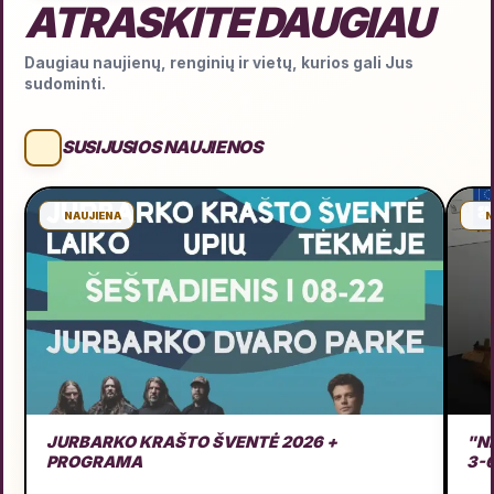
ATRASKITE DAUGIAU
Daugiau naujienų, renginių ir vietų, kurios gali Jus
sudominti.
SUSIJUSIOS NAUJIENOS
NAUJIENA
N
JURBARKO KRAŠTO ŠVENTĖ 2026 +
"N
PROGRAMA
3-