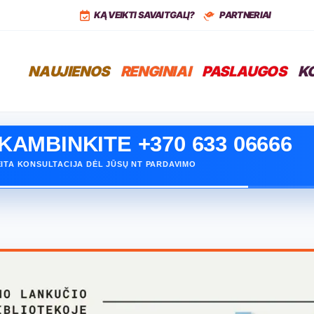
,
LT
+37068399766
KĄ VEIKTI SAVAITGALĮ?
PARTNERIAI
NAUJIENOS
RENGINIAI
PASLAUGOS
K
ORITE PARDUOTI SAVO NT?
KAMBINKITE +370 633 06666
INOKITE, KAIP GALIME PADĖTI PARDUOTI GREIČIAU
ITA KONSULTACIJA DĖL JŪSŲ NT PARDAVIMO