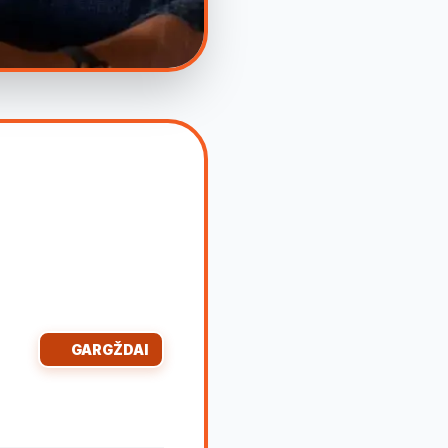
GARGŽDAI