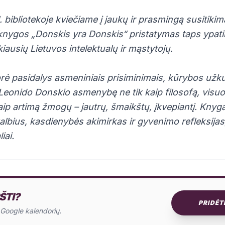
. bibliotekoje kviečiame į jaukų ir prasmingą susitiki
knygos „Donskis yra Donskis“ pristatymas taps ypat
kiausių Lietuvos intelektualų ir mąstytojų.
ė pasidalys asmeniniais prisiminimais, kūrybos užkulis
 Leonido Donskio asmenybę ne tik kaip filosofą, visu
aip artimą žmogų – jautrų, šmaikštų, įkvepiantį. Knyga 
okalbius, kasdienybės akimirkas ir gyvenimo refleksijas
iai.
ŠTI?
PRIDĖT
o Google kalendorių.