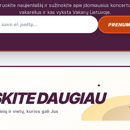
okite naujienlaiškį ir sužinokite apie įdomiausius koncertus
vakarėlius ir kas vyksta Vakarų Lietuvoje.
as naujienlaiškiui
PRENUM
✦
KITE DAUGIAU
nių ir vietų, kurios gali Jus