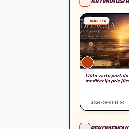
ARTIMIAUSI R
RENGINYS
𝗟𝗶𝘂̄𝘁𝗼 𝘃𝗮𝗿𝘁𝘂̨ 𝗽𝗼𝗿𝘁𝗮𝗹𝗼
𝗺𝗲𝗱𝗶𝘁𝗮𝗰𝗶𝗷𝗮 𝗽𝗿𝗶𝗲 𝗷𝘂̄𝗿
2026-08-09 18:00
REKOMENDUO