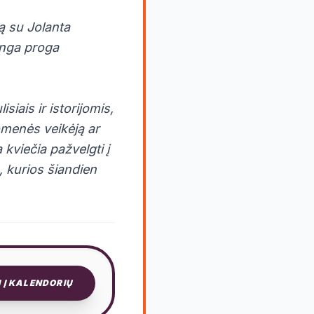
mą su Jolanta
inga proga
iais ir istorijomis,
omenės veikėją ar
kviečia pažvelgti į
, kurios šiandien
I Į KALENDORIŲ