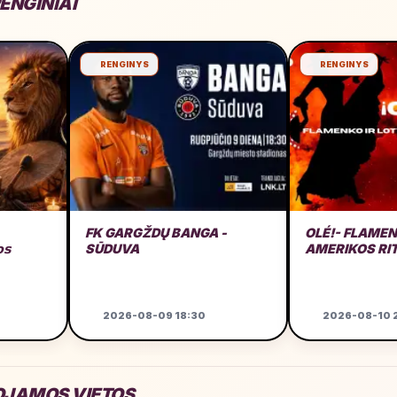
ENGINIAI
RENGINYS
RENGINYS
FK GARGŽDŲ BANGA -
OLÉ!- FLAMEN
𝗼𝘀
SŪDUVA
AMERIKOS RI
2026-08-09 18:30
2026-08-10 
JAMOS VIETOS