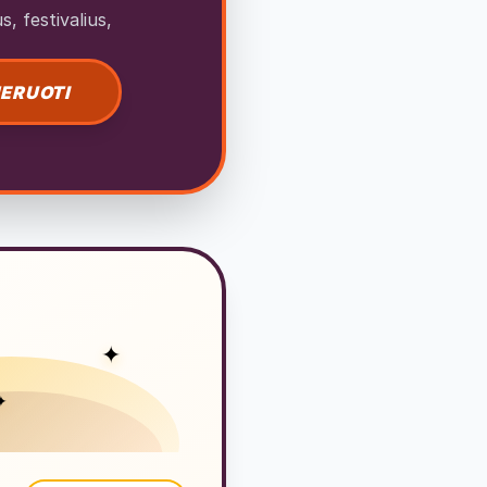
, festivalius,
ERUOTI
✦
✦