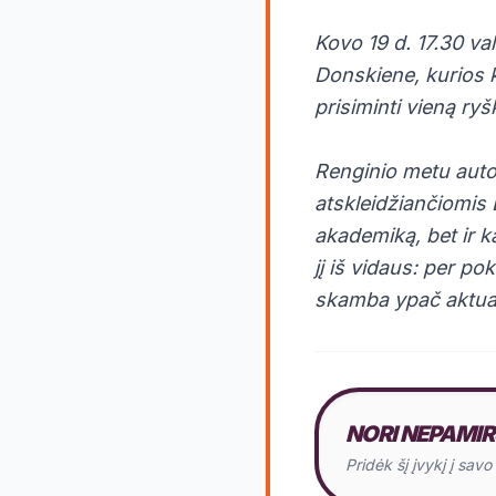
Kovo 19 d. 17.30 val
Donskiene, kurios 
prisiminti vieną ryš
Renginio metu autor
atskleidžiančiomis
akademiką, bet ir k
jį iš vidaus: per p
skamba ypač aktual
NORI NEPAMIR
Pridėk šį įvykį į sav