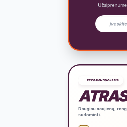
Užsiprenumeru
El. pašto adres
REKOMENDUOJAMA
ATRAS
Daugiau naujienų, rengi
sudominti.