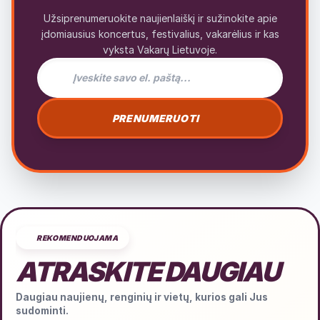
Užsiprenumeruokite naujienlaiškį ir sužinokite apie
įdomiausius koncertus, festivalius, vakarėlius ir kas
vyksta Vakarų Lietuvoje.
El. pašto adresas naujienlaiškiui
PRENUMERUOTI
REKOMENDUOJAMA
ATRASKITE DAUGIAU
Daugiau naujienų, renginių ir vietų, kurios gali Jus
sudominti.