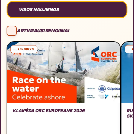
VISOS NAUJIENOS
ARTIMIAUSI RENGINIAI
RENGINYS
R
KLAIPĖDA ORC EUROPEANS 2026
RU
SK