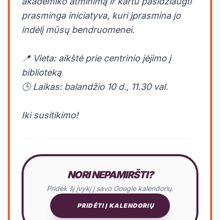
akademiko atminimą ir kartu pasidžiaugti
prasminga iniciatyva, kuri įprasmina jo
indėlį mūsų bendruomenei.
📍 Vieta: aikštė prie centrinio įėjimo į
biblioteką
🕒 Laikas: balandžio 10 d., 11.30 val.
Iki susitikimo!
NORI NEPAMIRŠTI?
Pridėk šį įvykį į savo Google kalendorių.
PRIDĖTI Į KALENDORIŲ