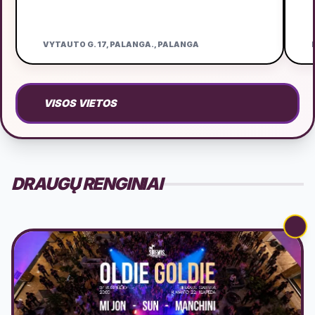
VYTAUTO G. 17, PALANGA., PALANGA
D
VISOS VIETOS
DRAUGŲ RENGINIAI