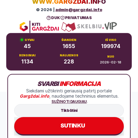
WWW.GARGZDAI.INFO
© 2026 |
admin@gargzdai.info
DUK
PRIVATUMAS
GYVAI
ŠIANDIEN
IŠ VISO
45
1655
199974
RENGINIAI
NAUJIENOS
NUO
1134
228
2026-02-18
Dariaus ir Girėno g. 11, Gargždai
SVARBI
INFORMACIJA
+370 683 99766
Siekdami užtikrinti geriausią patirtį portale
Gargždai.info
, naudojame techninius elementus.
.
SUŽINOTI DAUGIAU
Tik būtini
SUTINKU