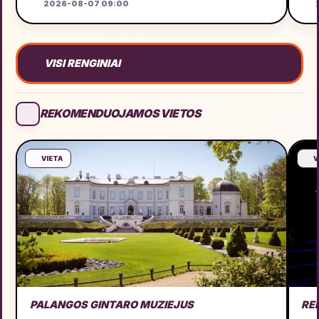
2026-08-07 09:00
VISI RENGINIAI
REKOMENDUOJAMOS VIETOS
VIETA
V
PALANGOS GINTARO MUZIEJUS
RE