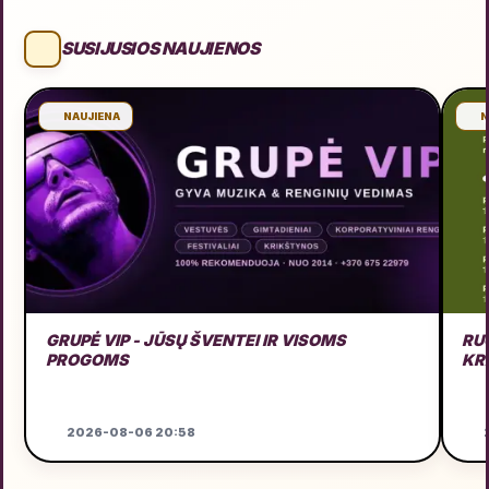
SUSIJUSIOS NAUJIENOS
NAUJIENA
N
GRUPĖ VIP - JŪSŲ ŠVENTEI IR VISOMS
RU
PROGOMS
KR
2026-08-06 20:58
2