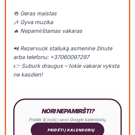
🍻 Geras maistas
🎶 Gyva muzika
🔥 Nepamirštamas vakaras
📲 Rezervuok staliuką asmenine žinute
arba telefonu: +37060097297
👉 Suburk draugus – tokie vakarai vyksta
ne kasdien!
NORI NEPAMIRŠTI?
Pridėk šį įvykį į savo Google kalendorių.
PRIDĖTI Į KALENDORIŲ