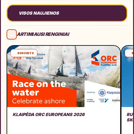
VISOS NAUJIENOS
ARTIMIAUSI RENGINIAI
RENGINYS
R
KLAIPĖDA ORC EUROPEANS 2026
RU
SK