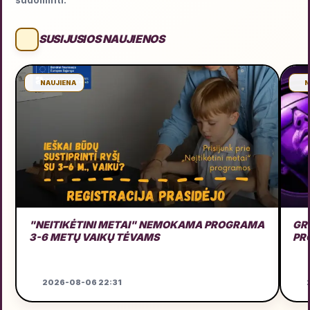
sudominti.
SUSIJUSIOS NAUJIENOS
NAUJIENA
N
"NEITIKĖTINI METAI" NEMOKAMA PROGRAMA
GRU
3-6 METŲ VAIKŲ TĖVAMS
PR
2026-08-06 22:31
2