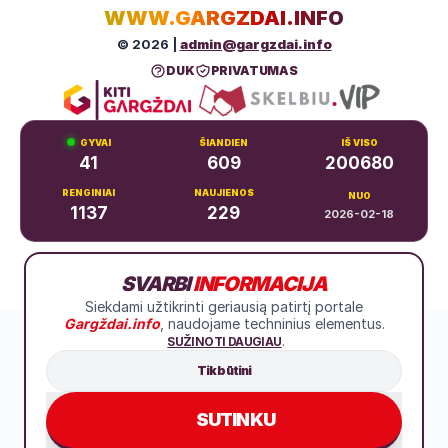
WWW.GARGZDAI.INFO
© 2026 |
admin@gargzdai.info
DUK
PRIVATUMAS
GYVAI
ŠIANDIEN
IŠ VISO
41
609
200680
RENGINIAI
NAUJIENOS
NUO
1137
229
2026-02-18
Dariaus ir Girėno g. 11, Gargždai
SVARBI
INFORMACIJA
+370 683 99766
Siekdami užtikrinti geriausią patirtį portale
Gargždai.info
, naudojame techninius elementus.
.
SUŽINOTI DAUGIAU
Tik būtini
SUTINKU