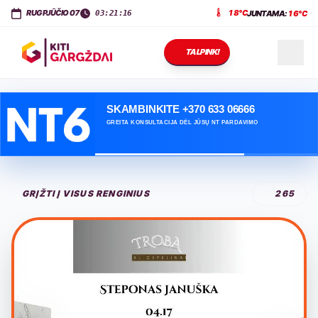
KITI GARGŽDAI
Dariaus ir Girėno g. 11
,
LT-96143
Gargždai
RUGPJŪČIO 07
18°C
JUNTAMA:
16°C
03:21:17
TALPINK!
NAUJIENOS
SKAMBINKITE +370 633 06666
GREITA KONSULTACIJA DĖL JŪSŲ NT PARDAVIMO
RENGINIAI
GRĮŽTI Į VISUS RENGINIUS
265
PASLAUGOS
KONTAKTAI