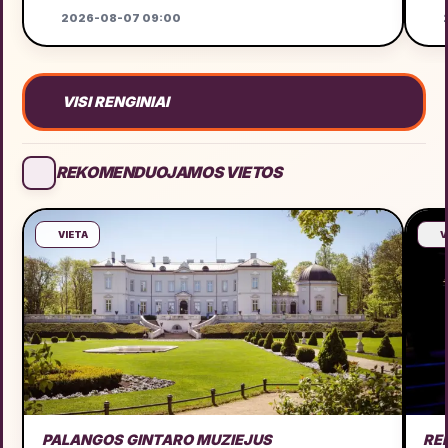
2026-08-07 09:00
VISI RENGINIAI
REKOMENDUOJAMOS VIETOS
VIETA
V
PALANGOS GINTARO MUZIEJUS
RE