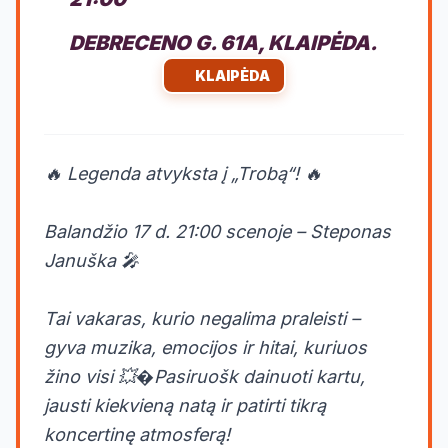
DEBRECENO G. 61A, KLAIPĖDA.
KLAIPĖDA
🔥 Legenda atvyksta į „Trobą“! 🔥
Balandžio 17 d. 21:00 scenoje – Steponas
Januška 🎤
Tai vakaras, kurio negalima praleisti –
gyva muzika, emocijos ir hitai, kuriuos
žino visi 💥�Pasiruošk dainuoti kartu,
jausti kiekvieną natą ir patirti tikrą
koncertinę atmosferą!