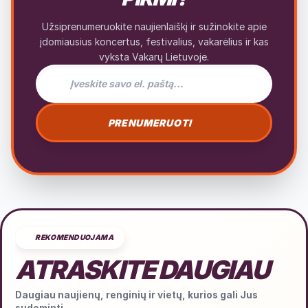
Užsiprenumeruokite naujienlaiškį ir sužinokite apie
įdomiausius koncertus, festivalius, vakarėlius ir kas
vyksta Vakarų Lietuvoje.
El. pašto adresas naujienlaiškiui
PRENUMERUOTI
REKOMENDUOJAMA
ATRASKITE DAUGIAU
Daugiau naujienų, renginių ir vietų, kurios gali Jus