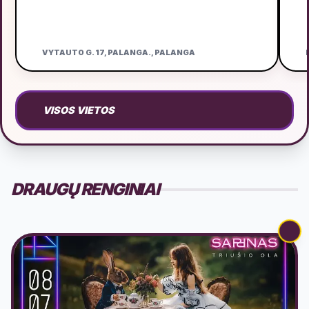
VYTAUTO G. 17, PALANGA., PALANGA
D
VISOS VIETOS
DRAUGŲ RENGINIAI