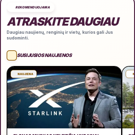
REKOMENDUOJAMA
ATRASKITE DAUGIAU
Daugiau naujienų, renginių ir vietų, kurios gali Jus
sudominti.
SUSIJUSIOS NAUJIENOS
NAUJIENA
N