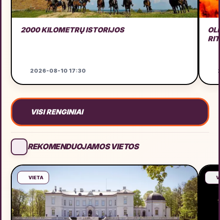
2000 KILOMETRŲ ISTORIJOS
OL
RI
2026-08-10 17:30
2
VISI RENGINIAI
REKOMENDUOJAMOS VIETOS
VIETA
V