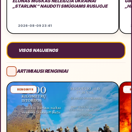
ELONAS MUSKAS NELEIDŽIA UKRAINAI
GI
„STARLINK“ NAUDOTI SMŪGIAMS RUSIJOJE
„H
2026-08-09 23:41
2
VISOS NAUJIENOS
ARTIMIAUSI RENGINIAI
RENGINYS
R