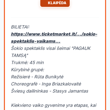
KLAIPĖDA
BILIETAI:
https://www.ticketmarket.lt/.../sokio-
spektaklis-vaikams...
Šokio spektaklis visai šeimai "PAGAUK
TAMSĄ"
Trukmė: 45 min
Kūrybinė grupė:
Režisierė - Rūta Bunikytė
Choreografė - Inga Briazkalovaitė
Šviesų dailininkas - Stasys Jamantas
Kiekvieno vaiko gyvenime yra etapas, kai