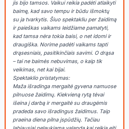
jis bijo tamsos. Vaikui reikia padėti atlaikyti
baimę, kad savo tempu ir būdu išmoktų
su ja tvarkytis. Šiuo spektakliu per žaidimą
ir paieškas vaikams leidžiame pamatyti,
kad tamsa nėra tokia baisi, o net idomi ir
draugiška. Norime padėti vaikams tapti
drąsesniais, pasitikinčiais savimi. O drąsa
– tai ne baimės nebuvimas, o kaip tik
veikimas, net kai bijai.
Spektaklio pristatymas:
Maža išradinga mergaitė gyvena namuose
pilnuose žaidimų. Kiekvieną rytą tėvai
išeina į darbą ir mergaitė su draugėmis
pradeda savo išradingus žaidimus. Taip
praeina diena pilna įspūdžių. Tačiau
labiausiai nelaukiama valanda kai reikia eiti