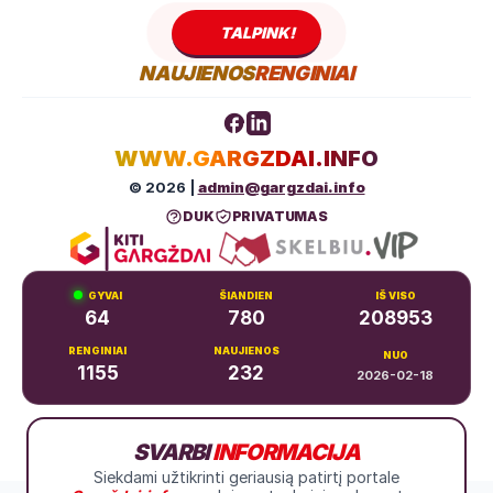
TALPINK!
NAUJIENOS
RENGINIAI
WWW.GARGZDAI.INFO
© 2026 |
admin@gargzdai.info
DUK
PRIVATUMAS
GYVAI
ŠIANDIEN
IŠ VISO
64
780
208953
RENGINIAI
NAUJIENOS
NUO
1155
232
2026-02-18
Dariaus ir Girėno g. 11, Gargždai
SVARBI
INFORMACIJA
+370 683 99766
Siekdami užtikrinti geriausią patirtį portale