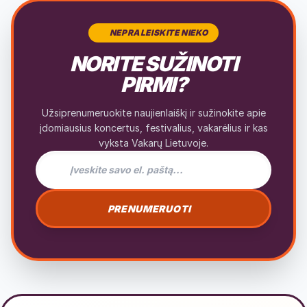
NEPRALEISKITE NIEKO
NORITE SUŽINOTI
PIRMI?
Užsiprenumeruokite naujienlaiškį ir sužinokite apie
įdomiausius koncertus, festivalius, vakarėlius ir kas
vyksta Vakarų Lietuvoje.
El. pašto adresas naujienlaiškiui
PRENUMERUOTI