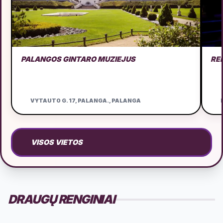
PALANGOS GINTARO MUZIEJUS
RE
VYTAUTO G. 17, PALANGA., PALANGA
D
VISOS VIETOS
DRAUGŲ RENGINIAI