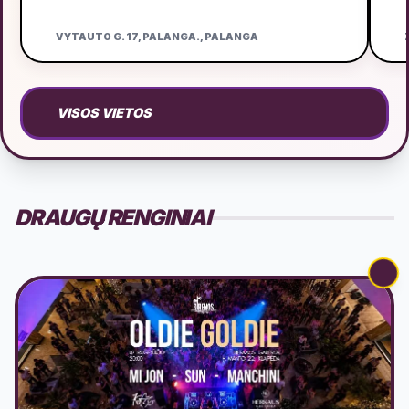
VYTAUTO G. 17, PALANGA., PALANGA
Ž
VISOS VIETOS
DRAUGŲ RENGINIAI