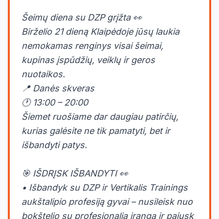
Šeimų diena su DZP grįžta 👀
Birželio 21 dieną Klaipėdoje jūsų laukia
nemokamas renginys visai šeimai,
kupinas įspūdžių, veiklų ir geros
nuotaikos.
📍 Danės skveras
🕐 13:00 – 20:00
Šiemet ruošiame dar daugiau patirčių,
kurias galėsite ne tik pamatyti, bet ir
išbandyti patys.
🎯 IŠDRĮSK IŠBANDYTI 👀
• Išbandyk su DZP ir Vertikalis Trainings
aukštalipio profesiją gyvai – nusileisk nuo
bokštelio su profesionalia įranga ir pajusk