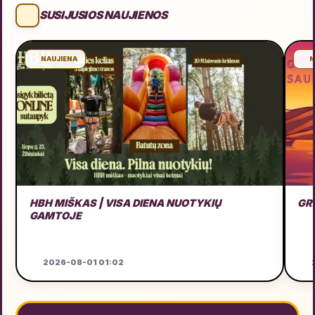
SUSIJUSIOS NAUJIENOS
NAUJIENA
N
HBH MIŠKAS | VISA DIENA NUOTYKIŲ
GR
GAMTOJE
2026-08-01 01:02
2