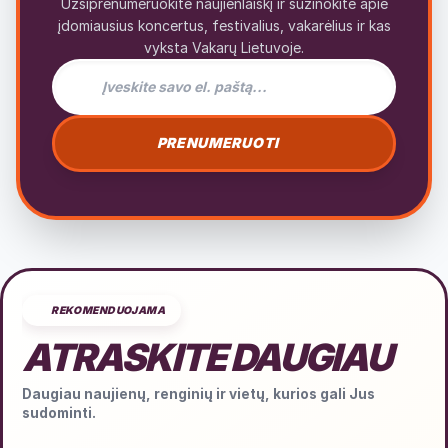
Užsiprenumeruokite naujienlaiškį ir sužinokite apie
įdomiausius koncertus, festivalius, vakarėlius ir kas
vyksta Vakarų Lietuvoje.
El. pašto adresas naujienlaiškiui
PRENUMERUOTI
REKOMENDUOJAMA
ATRASKITE DAUGIAU
Daugiau naujienų, renginių ir vietų, kurios gali Jus
sudominti.