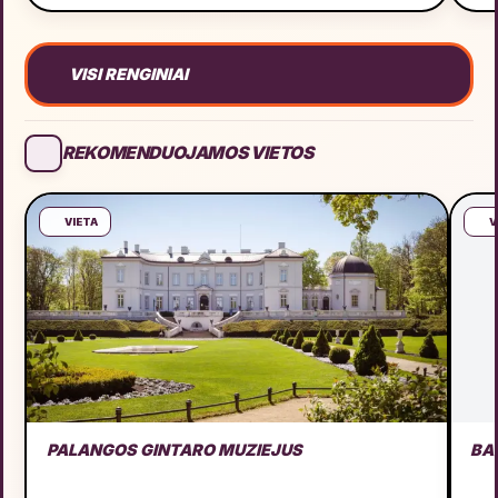
VISI RENGINIAI
REKOMENDUOJAMOS VIETOS
VIETA
V
PALANGOS GINTARO MUZIEJUS
BA