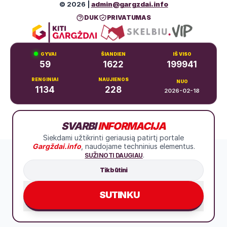
© 2026 |
admin@gargzdai.info
DUK
PRIVATUMAS
GYVAI
ŠIANDIEN
IŠ VISO
59
1622
199941
RENGINIAI
NAUJIENOS
NUO
1134
228
2026-02-18
Dariaus ir Girėno g. 11, Gargždai
SVARBI
INFORMACIJA
+370 683 99766
Siekdami užtikrinti geriausią patirtį portale
Gargždai.info
, naudojame techninius elementus.
.
SUŽINOTI DAUGIAU
Tik būtini
SUTINKU