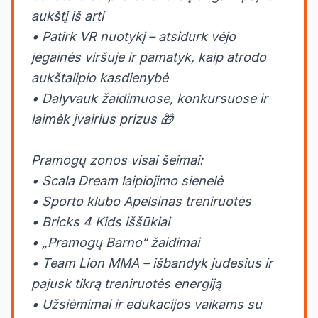
aukštį iš arti
• Patirk VR nuotykį – atsidurk vėjo
jėgainės viršuje ir pamatyk, kaip atrodo
aukštalipio kasdienybė
• Dalyvauk žaidimuose, konkursuose ir
laimėk įvairius prizus 🎁
Pramogų zonos visai šeimai:
• Scala Dream laipiojimo sienelė
• Sporto klubo Apelsinas treniruotės
• Bricks 4 Kids iššūkiai
• „Pramogų Barno“ žaidimai
• Team Lion MMA – išbandyk judesius ir
pajusk tikrą treniruotės energiją
• Užsiėmimai ir edukacijos vaikams su