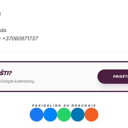
s
da.
ja +37060971737
ŠTI?
PRIDĖT
o Google kalendorių.
PASIDALINK SU DRAUGAIS