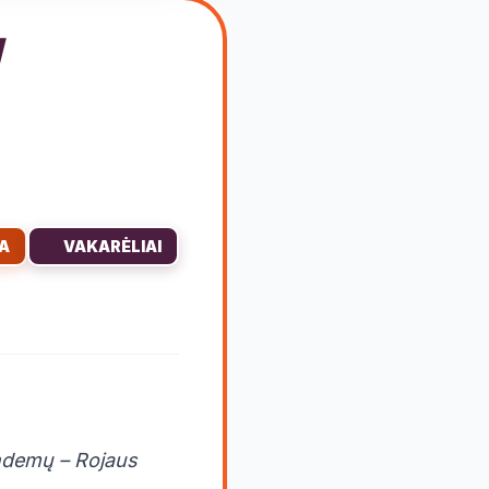
A
VAKARĖLIAI
andemų – Rojaus