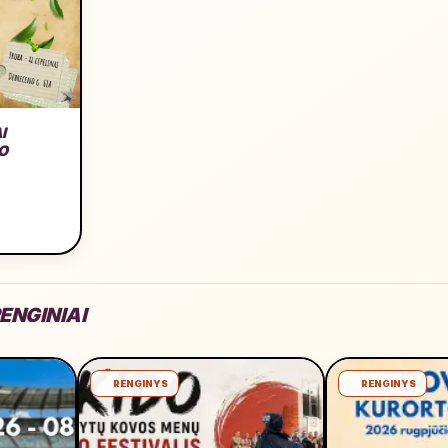
I
O
ENGINIAI
RENGINYS
RENGINYS