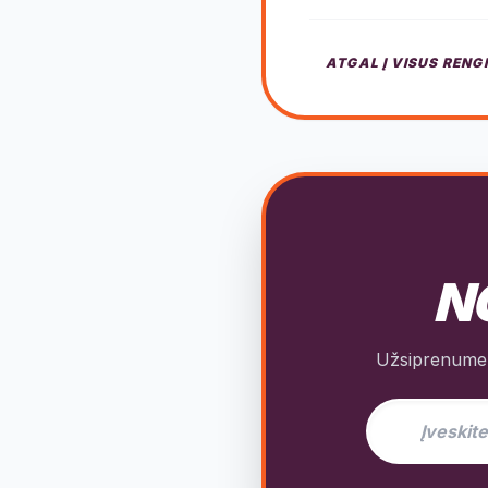
ATGAL Į VISUS RENG
NO
Užsiprenumeru
El. pašto adres