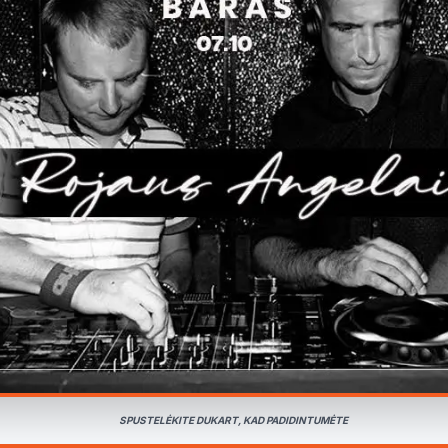
SPUSTELĖKITE DUKART, KAD PADIDINTUMĖTE