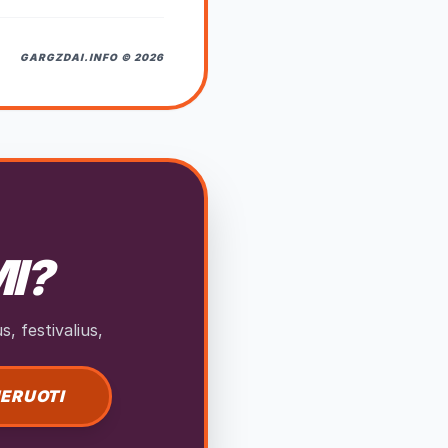
GARGZDAI.INFO © 2026
MI?
, festivalius,
ERUOTI