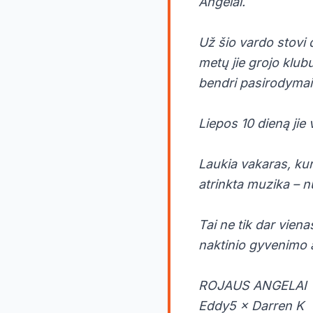
Angelai.
Už šio vardo stovi 
metų jie grojo klub
bendri pasirodymai p
Liepos 10 dieną jie 
Laukia vakaras, kur
atrinkta muzika – n
Tai ne tik dar vien
naktinio gyvenimo 
ROJAUS ANGELAI
Eddy5 × Darren K