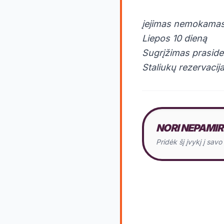
įejimas nemokama
Liepos 10 dieną
Sugrįžimas praside
Staliukų rezervaci
NORI NEPAMIR
Pridėk šį įvykį į sav