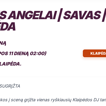
 ANGELAI | SAVAS |
ĖDA
ENĄ
EPOS 11 DIENĄ 02:00)
KLAIPĖD
KLAIPĖDA.
SUGRĮŽTA
ukos į sceną grįžta vienas ryškiausių Klaipėdos DJ t