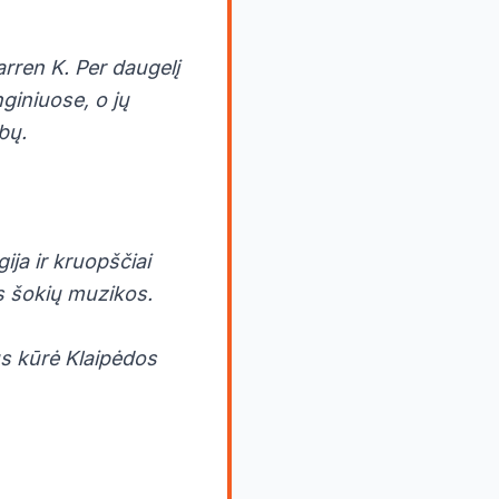
arren K. Per daugelį
nginiuose, o jų
bų.
ija ir kruopščiai
ės šokių muzikos.
tus kūrė Klaipėdos