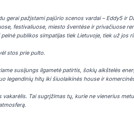
du gerai pažįstami pajūrio scenos vardai – Eddy5 ir D
uose, festivaliuose, miesto šventėse ir privačiuose re
elnė publikos simpatijas tiek Lietuvoje, tiek už jos ri
vėl stos prie pulto.
iame susijungs ilgametė patirtis, šokių aikštelės energ
uo legendinių hitų iki šiuolaikinės house ir komercin
as vakarėlis. Tai sugrįžimas tų, kurie ne vienerius me
atmosferą.