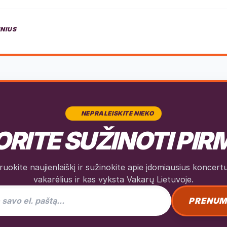
INIUS
NEPRALEISKITE NIEKO
RITE SUŽINOTI PIR
okite naujienlaiškį ir sužinokite apie įdomiausius koncertus
vakarėlius ir kas vyksta Vakarų Lietuvoje.
as naujienlaiškiui
PRENUM