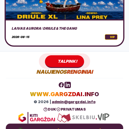
AKUSTINIS MUZIKOS VAKARAS GAMTOJE
2026-08-15
VIP
TALPINK!
NAUJIENOS
RENGINIAI
WWW.GARGZDAI.INFO
© 2026 |
admin@gargzdai.info
DUK
PRIVATUMAS
GYVAI
ŠIANDIEN
IŠ VISO