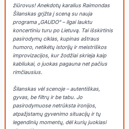
žiūrovus! Anekdotų karalius Raimondas
Šilanskas grįžta į sceną su nauja
programa „GAUDO“ – ilgai lauktu
koncertiniu turu po Lietuvą. Tai išskirtinis
pasirodymų ciklas, kupinas aštraus
humoro, netikėtų istorijų ir meistriškos
improvizacijos, kur žodžiai skrieja kaip
kabliukai, o juokas pagauna net pačius
rimčiausius.
Šilanskas vėl scenoje – autentiškas,
gyvas, be filtrų ir be tabu. Jo
pasirodymuose netrūksta ironijos,
atpažįstamų gyvenimo situacijų ir tų
legendinių momentų, dėl kurių juokiasi