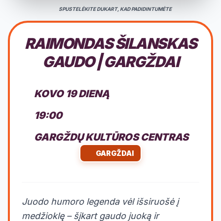
SPUSTELĖKITE DUKART, KAD PADIDINTUMĖTE
RAIMONDAS ŠILANSKAS
GAUDO | GARGŽDAI
KOVO 19 DIENĄ
19:00
GARGŽDŲ KULTŪROS CENTRAS
GARGŽDAI
Juodo humoro legenda vėl išsiruošė į
medžioklę – šįkart gaudo juoką ir