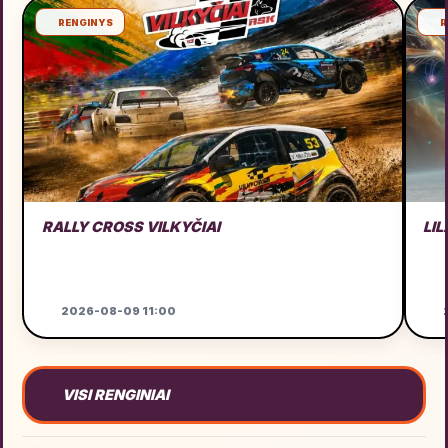
RENGINYS
R
RALLY CROSS VILKYČIAI
LIL
2026-08-09 11:00
2
VISI RENGINIAI