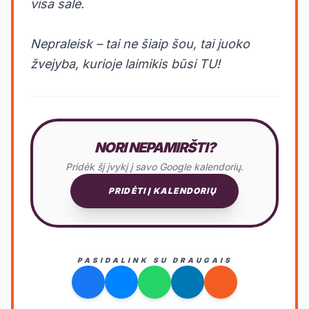
visa salė.
Nepraleisk – tai ne šiaip šou, tai juoko
žvejyba, kurioje laimikis būsi TU!
NORI NEPAMIRŠTI?
Pridėk šį įvykį į savo Google kalendorių.
PRIDĖTI Į KALENDORIŲ
PASIDALINK SU DRAUGAIS