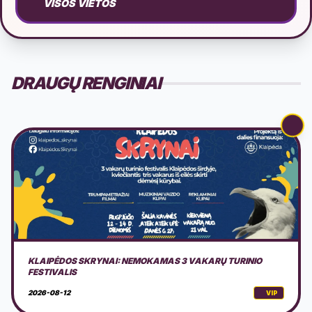
VISOS VIETOS
DRAUGŲ RENGINIAI
PARTIZANŲ 80-ŲJŲ ŽUVIMO METINIŲ MINĖJIMAS
2026-08-14
VIP