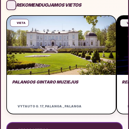
REKOMENDUOJAMOS VIETOS
VIETA
V
PALANGOS GINTARO MUZIEJUS
RE
VYTAUTO G. 17, PALANGA., PALANGA
D