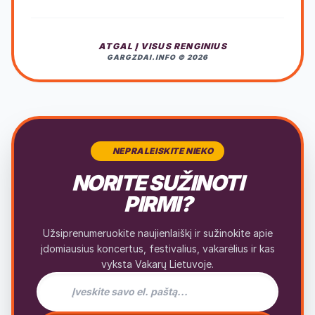
ATGAL Į VISUS RENGINIUS
GARGZDAI.INFO © 2026
NEPRALEISKITE NIEKO
NORITE SUŽINOTI
PIRMI?
Užsiprenumeruokite naujienlaiškį ir sužinokite apie
įdomiausius koncertus, festivalius, vakarėlius ir kas
vyksta Vakarų Lietuvoje.
El. pašto adresas naujienlaiškiui