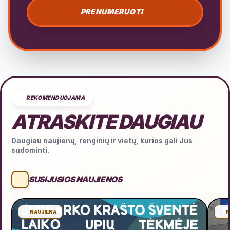
PRENUMERUOTI
REKOMENDUOJAMA
ATRASKITE DAUGIAU
Daugiau naujienų, renginių ir vietų, kurios gali Jus
sudominti.
SUSIJUSIOS NAUJIENOS
NAUJIENA
N