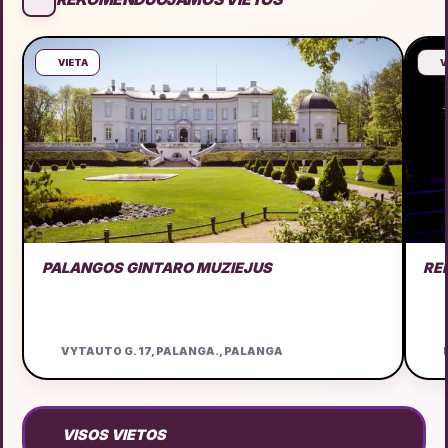
VIETA
V
PALANGOS GINTARO MUZIEJUS
RE
VYTAUTO G. 17, PALANGA., PALANGA
D
VISOS VIETOS