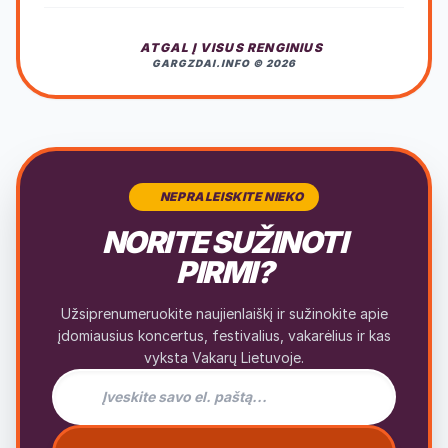
ATGAL Į VISUS RENGINIUS
GARGZDAI.INFO © 2026
NEPRALEISKITE NIEKO
NORITE SUŽINOTI
PIRMI?
Užsiprenumeruokite naujienlaiškį ir sužinokite apie
įdomiausius koncertus, festivalius, vakarėlius ir kas
vyksta Vakarų Lietuvoje.
El. pašto adresas naujienlaiškiui