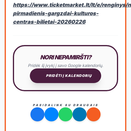
https://www.ticketmarket.lt/lt/e/renginys/n
pirmadienis-gargzdai-kulturos-
centras-bilietai-20260226
NORI NEPAMIRŠTI?
Pridėk šį įvykį į savo Google kalendorių.
PRIDĖTI Į KALENDORIŲ
PASIDALINK SU DRAUGAIS