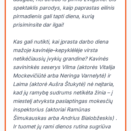
spektaklis parodys, kaip paprastas eilinis
pirmadienis gali tapti diena, kurią
prisiminsite dar ilgai!
Kas gali nutikti, kai įprasta darbo diena
mažoje kavinėje–kepyklėlėje virsta
netikėčiausių įvykių grandine? Kavinės
savininkės seserys Vilma (aktorės Vitalija
Mockevičiūtė arba Neringa Varnelytė) ir
Laima (aktorė Aušra Štukytė) nė neįtaria,
kad jų ramybę sudrums netikėta žinia – į
miestelį atvyksta paslaptingas mokesčių
inspektorius (aktoriai Ramūnas
Šimukauskas arba Andrius Bialobžeskis) .
Ir tuomet jų rami dienos rutina sugriūva