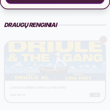
DRAUGŲ RENGINIAI
LAIVAS AURORA: DRIULE & THE GANG
2026-08-15
VIP