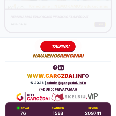
NEMOKAMAS EDUKACINIS PIKNIKAS KLAIPĖDOJE
2026-08-16
VIP
TALPINK!
NAUJIENOS
RENGINIAI
WWW.GARGZDAI.INFO
© 2026 |
admin@gargzdai.info
DUK
PRIVATUMAS
GYVAI
ŠIANDIEN
IŠ VISO
76
1568
209741