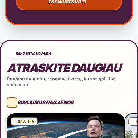
PRENUMERUOTI
REKOMENDUOJAMA
ATRASKITE DAUGIAU
Daugiau naujienų, renginių ir vietų, kurios gali Jus
sudominti.
SUSIJUSIOS NAUJIENOS
NAUJIENA
N