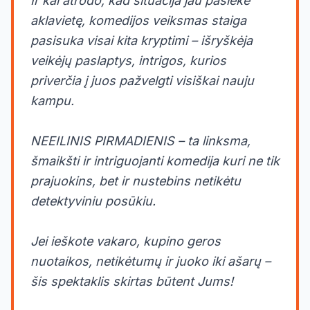
Ir kai atrodo, kad situacija jau pasiekė
aklavietę, komedijos veiksmas staiga
pasisuka visai kita kryptimi – išryškėja
veikėjų paslaptys, intrigos, kurios
priverčia į juos pažvelgti visiškai nauju
kampu.
NEEILINIS PIRMADIENIS – ta linksma,
šmaikšti ir intriguojanti komedija kuri ne tik
prajuokins, bet ir nustebins netikėtu
detektyviniu posūkiu.
Jei ieškote vakaro, kupino geros
nuotaikos, netikėtumų ir juoko iki ašarų –
šis spektaklis skirtas būtent Jums!