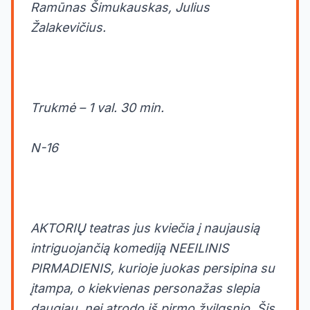
Ramūnas Šimukauskas, Julius
Žalakevičius.
Trukmė – 1 val. 30 min.
N-16
AKTORIŲ teatras jus kviečia į naujausią
intriguojančią komediją NEEILINIS
PIRMADIENIS, kurioje juokas persipina su
įtampa, o kiekvienas personažas slepia
daugiau, nei atrodo iš pirmo žvilgsnio. Šis