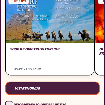
RENGINYS
R
2000 KILOMETRŲ ISTORIJOS
OL
RI
2026-08-10 17:30
2
VISI RENGINIAI
REKOMENDUOJAMOS VIETOS