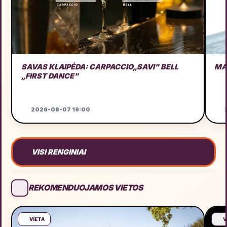
SAVAS KLAIPĖDA: CARPACCIO„SAVI" BELL
MA
„FIRST DANCE"
2026-08-07 19:00
2
VISI RENGINIAI
REKOMENDUOJAMOS VIETOS
VIETA
V