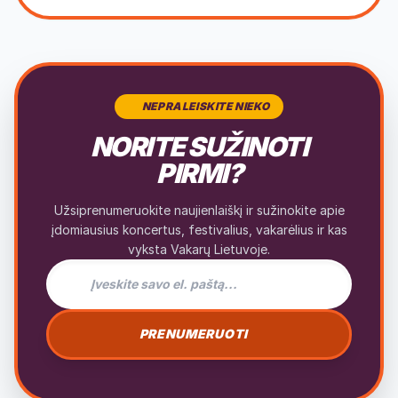
NEPRALEISKITE NIEKO
NORITE SUŽINOTI
PIRMI?
Užsiprenumeruokite naujienlaiškį ir sužinokite apie
įdomiausius koncertus, festivalius, vakarėlius ir kas
vyksta Vakarų Lietuvoje.
El. pašto adresas naujienlaiškiui
PRENUMERUOTI