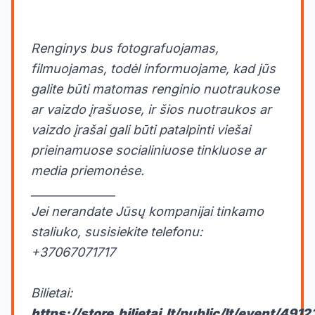
Renginys bus fotografuojamas,
filmuojamas, todėl informuojame, kad jūs
galite būti matomas renginio nuotraukose
ar vaizdo įrašuose, ir šios nuotraukos ar
vaizdo įrašai gali būti patalpinti viešai
prieinamuose socialiniuose tinkluose ar
media priemonėse.
_______________
Jei nerandate Jūsų kompanijai tinkamo
staliuko, susisiekite telefonu:
+37067071717
Bilietai:
https://store.bilietai.lt/public/lt/event/4912