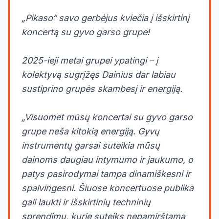
„Pikaso“ savo gerbėjus kviečia į išskirtinį
koncertą su gyvo garso grupe!
2025-ieji metai grupei ypatingi – į
kolektyvą sugrįžęs Dainius dar labiau
sustiprino grupės skambesį ir energiją.
„Visuomet mūsų koncertai su gyvo garso
grupe neša kitokią energiją. Gyvų
instrumentų garsai suteikia mūsų
dainoms daugiau intymumo ir jaukumo, o
patys pasirodymai tampa dinamiškesni ir
spalvingesni. Šiuose koncertuose publika
gali laukti ir išskirtinių techninių
sprendimų, kurie suteiks nepamirštamą