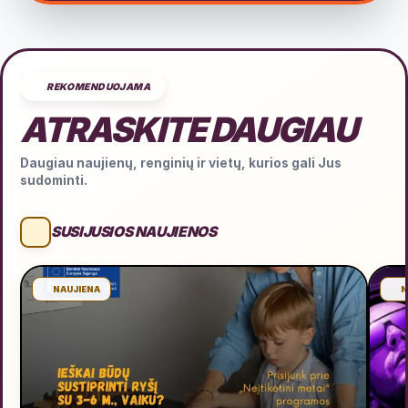
REKOMENDUOJAMA
ATRASKITE DAUGIAU
Daugiau naujienų, renginių ir vietų, kurios gali Jus
sudominti.
SUSIJUSIOS NAUJIENOS
NAUJIENA
N