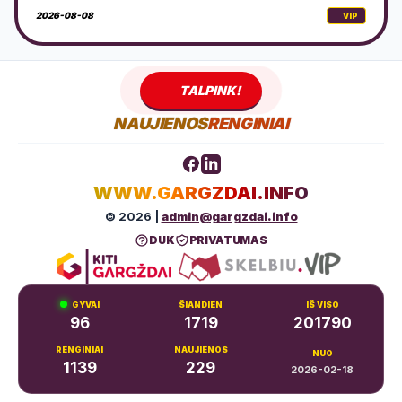
2026-08-08
VIP
TALPINK!
NAUJIENOS
RENGINIAI
WWW.GARGZDAI.INFO
© 2026 |
admin@gargzdai.info
DUK
PRIVATUMAS
GYVAI
ŠIANDIEN
IŠ VISO
96
1719
201790
RENGINIAI
NAUJIENOS
NUO
1139
229
2026-02-18