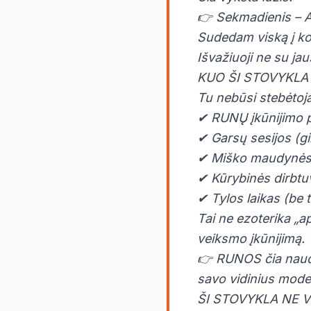
👉 Sekmadienis –
Sudedam viską į k
Išvažiuoji ne su j
KUO ŠI STOVYKLA 
Tu nebūsi stebėtoj
✔ RUNŲ įkūnijimo pr
✔ Garsų sesijos (gi
✔ Miško maudynės 
✔ Kūrybinės dirbtuv
✔ Tylos laikas (be 
Tai ne ezoterika „a
veiksmo įkūnijimą.
👉 RUNOS čia naudo
savo vidinius model
ŠI STOVYKLA NE V