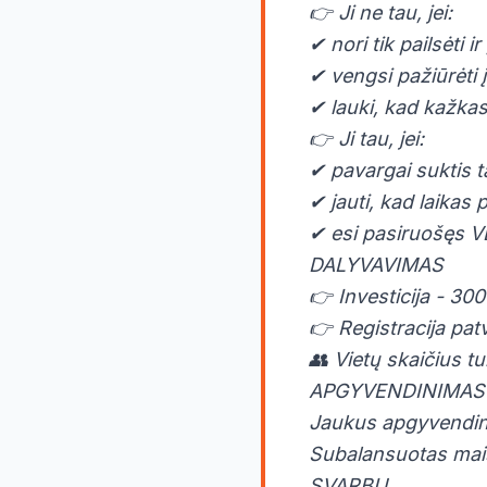
👉 Ji ne tau, jei:
✔ nori tik pailsėti i
✔ vengsi pažiūrėti į
✔ lauki, kad kažka
👉 Ji tau, jei:
✔ pavargai suktis 
✔ jauti, kad laikas 
✔ esi pasiruošęs VE
DALYVAVIMAS
👉 Investicija - 30
👉 Registracija pa
👥 Vietų skaičius tu
APGYVENDINIMAS 
Jaukus apgyvendini
Subalansuotas maist
SVARBU