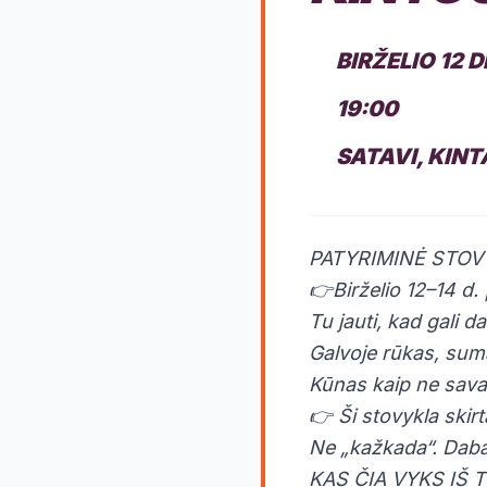
BIRŽELIO 12 
19:00
SATAVI, KINT
PATYRIMINĖ STOV
👉Birželio 12–14 d.
Tu jauti, kad gali 
Galvoje rūkas, suma
Kūnas kaip ne sava
👉 Ši stovykla skirt
Ne „kažkada“. Daba
KAS ČIA VYKS IŠ 