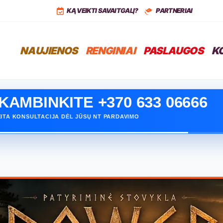
,
LT
+37068399766
KĄ VEIKTI SAVAITGALĮ?
PARTNERIAI
NAUJIENOS
RENGINIAI
PASLAUGOS
K
KAMBINKITE +370 633 06666
ITA KONSULTACIJA DĖL JŪSŲ NT PARDAVIMO