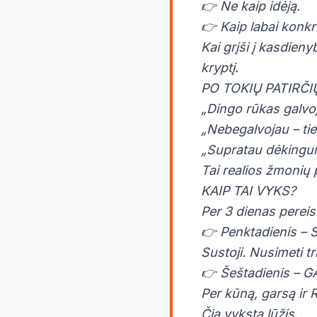
👉 Ne kaip idėją.
👉 Kaip labai konkr
Kai grįši į kasdieny
kryptį.
PO TOKIŲ PATIRČ
„Dingo rūkas galvoje
„Nebegalvojau – ti
„Supratau dėkingum
Tai realios žmonių p
KAIP TAI VYKS?
Per 3 dienas pereisi
👉 Penktadienis –
Sustoji. Nusimeti t
👉 Šeštadienis –
Per kūną, garsą ir R
Čia vyksta lūžis.