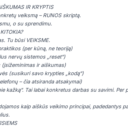
 AIŠKUMAS IR KRYPTIS
onkretų veiksmą – RUNOS skriptą.
ausmu, o su sprendimu.
KITOKIA?
as. Tu būsi VEIKSME.
aktikos (per kūną, ne teoriją)
lus nervų sistemos „reset“)
(įsižeminimas ir aiškumas)
ės (susikuri savo krypties „kodą“)
telefonų – čia atsiranda atsakymai)
pie kažką“. Tai labai konkretus darbas su savimi. Per 
jamos kaip aiškūs veikimo principai, padedantys pama
ius.
ISIEMS