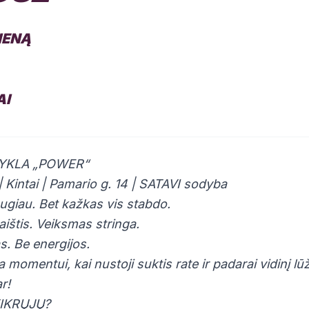
DIENĄ
AI
YKLA „POWER“
 | Kintai | Pamario g. 14 | SATAVI sodyba
daugiau. Bet kažkas vis stabdo.
ištis. Veiksmas stringa.
s. Be energijos.
a momentui, kai nustoji suktis rate ir padarai vidinį lūž
r!
TIKRŲJŲ?