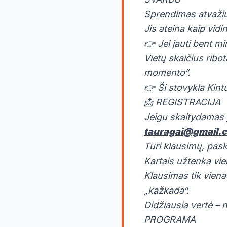
Sprendimas atvažiuo
Jis ateina kaip vidin
👉 Jei jauti bent m
Vietų skaičius ribot
momento“.
👉 Ši stovykla Kint
📩 REGISTRACIJA
Jeigu skaitydamas 
tauragai@gmail.
Turi klausimų, pa
Kartais užtenka vie
Klausimas tik vienas
„kažkada“.
Didžiausia vertė – ne
PROGRAMA