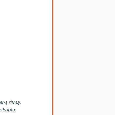
.
eną ritmą.
skriptą.