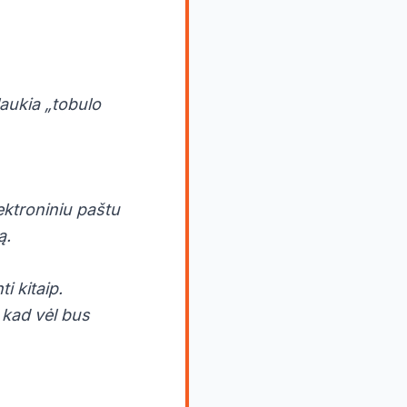
laukia „tobulo
ktroniniu paštu
ą.
i kitaip.
, kad vėl bus