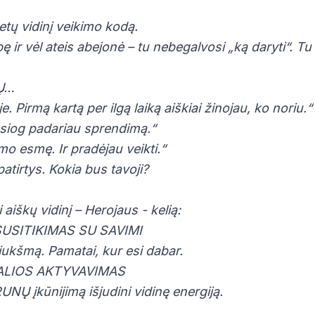
etų vidinį veikimo kodą.
bę ir vėl ateis abejonė – tu nebegalvosi „ką daryti“. T
IŲ…
. Pirmą kartą per ilgą laiką aiškiai žinojau, ko noriu.“
esiog padariau sprendimą.“
o esmę. Ir pradėjau veikti.“
atirtys. Kokia bus tavoji?
 aiškų vidinį – Herojaus - kelią:
 SUSITIKIMAS SU SAVIMI
riukšmą. Pamatai, kur esi dabar.
 GALIOS AKTYVAVIMAS
UNŲ įkūnijimą išjudini vidinę energiją.