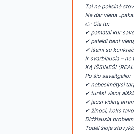
Tai ne poilsinė stov
Ne dar viena „pakal
👉 Čia tu:
✔ pamatai kur save 
✔ paleidi bent vieną
✔ išeini su konkreč
Ir svarbiausia – ne 
KĄ IŠSINEŠI (REALI
Po šio savaitgalio:
✔ nebesimėtysi tarp 
✔ turėsi vieną aiški
✔ jausi vidinę atram
✔ žinosi, koks tavo
Didžiausia problema 
Todėl šioje stovyk