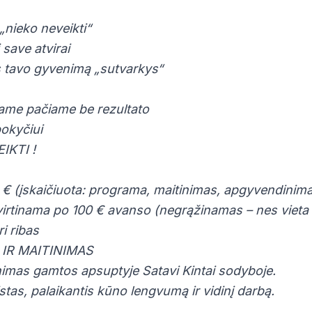
r „nieko neveikti“
 save atvirai
s tavo gyvenimą „sutvarkys“
tame pačiame be rezultato
pokyčiui
IKTI !
0 € (įskaičiuota: programa, maitinimas, apgyvendinim
tvirtinama po 100 € avanso (negrąžinamas – nes vieta
ri ribas
IR MAITINIMAS
mas gamtos apsuptyje Satavi Kintai sodyboje.
as, palaikantis kūno lengvumą ir vidinį darbą.