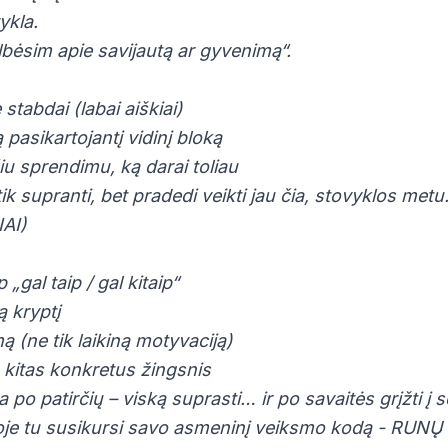
ykla.
bėsim apie savijautą ar gyvenimą“.
stabdai (labai aiškiai)
 pasikartojantį vidinį bloką
iu sprendimu, ką darai toliau
tik supranti, bet pradedi veikti jau čia, stovyklos metu
AI)
„gal taip / gal kitaip“
ą kryptį
ą (ne tik laikiną motyvaciją)
 kitas konkretus žingsnis
po patirčių – viską suprasti… ir po savaitės grįžti į s
loje tu susikursi savo asmeninį veiksmo kodą - RUNŲ 