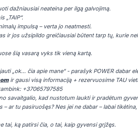
ti dažniausiai neateina per ilgą galvojimą.
is „TAIP“.
inimalų impulsą – verta jo neatmesti.
as ir jos užsipildo greičiausiai būtent tarp tų, kurie ne
uose šią vasarą vyks tik vieną kartą.
jauti „ok… čia apie mane“ - parašyk POWER dabar ele
com
ir gausi visą informaciją + rezervuosime TAU viet
skambink: +37065797585
no savaitgalio, kad nustotum laukti ir pradėtum gyvent
 – ar tu pasiruošęs? Nes jei ne dabar – labai tikėtina
 tai, ką patirsi čia, o tai, kaip gyvensi grįžęs.