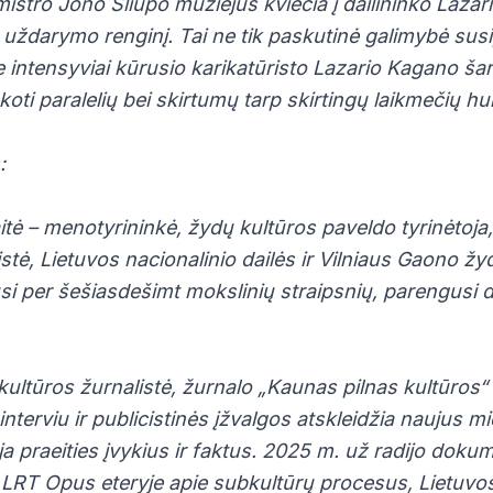
stro Jono Šliūpo muziejus kviečia į dailininko Lazar
uždarymo renginį. Tai ne tik paskutinė galimybė susi
e intensyviai kūrusio karikatūristo Lazario Kagano šar
koti paralelių bei skirtumų tarp skirtingų laikmečių hu
:
itė – menotyrininkė, žydų kultūros paveldo tyrinėtoj
stė, Lietuvos nacionalinio dailės ir Vilniaus Gaono žy
si per šešiasdešimt mokslinių straipsnių, parengusi d
kultūros žurnalistė, žurnalo „Kaunas pilnas kultūros“
nterviu ir publicistinės įžvalgos atskleidžia naujus m
ja praeities įvykius ir faktus. 2025 m. už radijo dokum
 LRT Opus eteryje apie subkultūrų procesus, Lietuvos