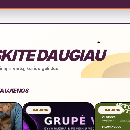
✦
KITE DAUGIAU
nių ir vietų, kurios gali Jus
NAUJIENOS
NAUJIENA
NAUJIENA