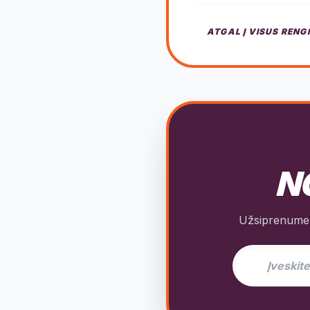
ATGAL Į VISUS RENG
NO
Užsiprenumeru
El. pašto adres