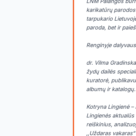
LNM Palangos burmi
karikatūrų parodos 
tarpukario Lietuvoj
paroda, bet ir paieš
Renginyje dalyvaus
dr. Vilma Gradinska
žydų dailės speciali
kuratorė, publikavu
albumų ir katalogų.
Kotryna Lingienė – 
Lingienės aktualūs i
reiškinius, analizuo
,,Uždaras vakaras“