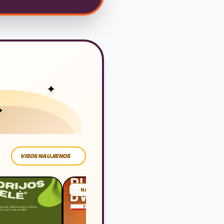
✦
✦
VISOS NAUJIENOS
NAUJIENA
NAUJIE