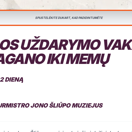
SPUSTELĖKITE DUKART, KAD PADIDINTUMĖTE
OS UŽDARYMO VAK
AGANO IKI MEMŲ
2 DIENĄ
RMISTRO JONO ŠLIŪPO MUZIEJUS