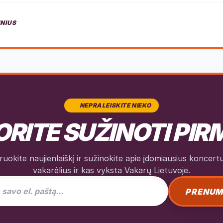
INIUS
NEPRALEISKITE NIEKO
RITE SUŽINOTI PIR
okite naujienlaiškį ir sužinokite apie įdomiausius koncertus
vakarėlius ir kas vyksta Vakarų Lietuvoje.
as naujienlaiškiui
PRENUM