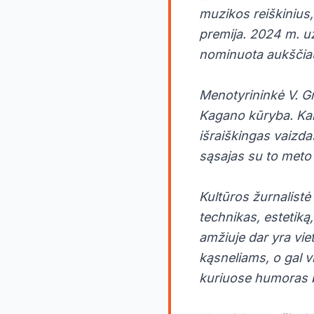
muzikos reiškinius,
premija. 2024 m. u
nominuota aukščiau
Menotyrininkė V. Gr
Kagano kūryba. Kart
išraiškingas vaizda
sąsajas su to meto 
Kultūros žurnalistė 
technikas, estetiką
amžiuje dar yra vie
kąsneliams, o gal 
kuriuose humoras ba