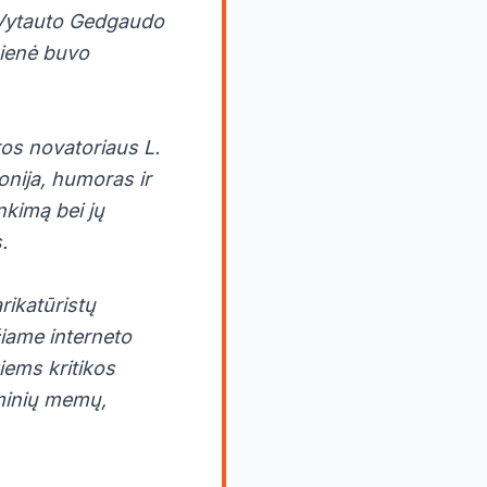
A Vytauto Gedgaudo
gienė buvo
ros novatoriaus L.
onija, humoras ir
nkimą bei jų
.
arikatūristų
čiame interneto
iems kritikos
iminių memų,