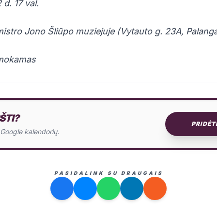
d. 17 val.
istro Jono Šliūpo muziejuje (Vytauto g. 23A, Palang
emokamas
ŠTI?
PRIDĖT
o Google kalendorių.
PASIDALINK SU DRAUGAIS