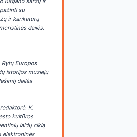
io Kagano šaržų ir
pažinti su
žų ir karikatūrų
moristinės dailės.
a, Rytų Europos
dų istorijos muziejų
ešimtį dailės
 redaktorė. K.
iesto kultūros
entinių laidų ciklą
 elektroninės