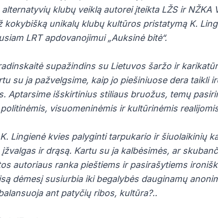
 alternatyvių klubų veiklą autorei įteikta LŽS ir NŽK
ž kokybišką unikalų klubų kultūros pristatymą K. Lin
siam LRT apdovanojimui „Auksinė bitė“.
adinskaitė supažindins su Lietuvos šaržo ir karikatū
u su ja pažvelgsime, kaip jo piešiniuose dera taikli ir
s. Aptarsime išskirtinius stiliaus bruožus, temų pasiri
politinėmis, visuomeninėmis ir kultūrinėmis realijomis
K. Lingienė kvies palyginti tarpukario ir šiuolaikinių k
, įžvalgas ir drąsą. Kartu su ja kalbėsimės, ar skuban
tos autoriaus ranka pieštiems ir pasirašytiems ironišk
visą dėmesį susiurbia iki begalybės dauginamų anon
lansuoja ant patyčių ribos, kultūra?..