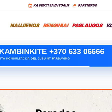
,
LT
+37068399766
KĄ VEIKTI SAVAITGALĮ?
PARTNERIAI
NAUJIENOS
RENGINIAI
PASLAUGOS
K
KAMBINKITE +370 633 06666
ORITE PARDUOTI SAVO NT?
ITA KONSULTACIJA DĖL JŪSŲ NT PARDAVIMO
INOKITE, KAIP GALIME PADĖTI PARDUOTI GREIČIAU