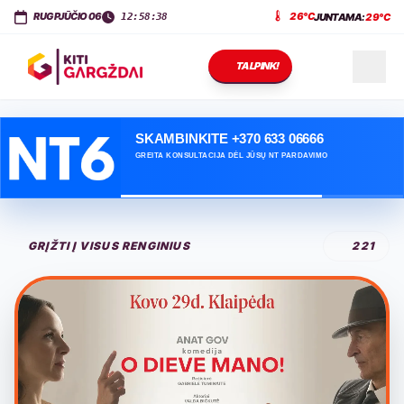
KITI GARGŽDAI
Dariaus ir Girėno g. 11
,
LT-96143
Gargždai
RUGPJŪČIO 06
26°C
JUNTAMA:
29°C
12:58:38
TALPINK!
NAUJIENOS
SKAMBINKITE +370 633 06666
GREITA KONSULTACIJA DĖL JŪSŲ NT PARDAVIMO
RENGINIAI
GRĮŽTI Į VISUS RENGINIUS
221
PASLAUGOS
KONTAKTAI