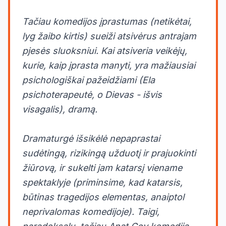
Tačiau komedijos įprastumas (netikėtai,
lyg žaibo kirtis) sueiži atsivėrus antrajam
pjesės sluoksniui. Kai atsiveria veikėjų,
kurie, kaip įprasta manyti, yra mažiausiai
psichologiškai pažeidžiami (Ela
psichoterapeutė, o Dievas - išvis
visagalis), dramą.
Dramaturgė išsikėlė nepaprastai
sudėtingą, rizikingą užduotį ir prajuokinti
žiūrovą, ir sukelti jam katarsį viename
spektaklyje (priminsime, kad katarsis,
būtinas tragedijos elementas, anaiptol
neprivalomas komedijoje). Taigi,