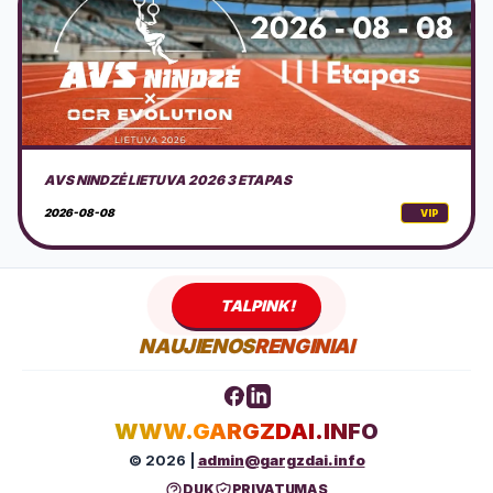
DOVILŲ KURORTO ŠVENTĖ 2026 + PROGRAMA
2026-08-08
VIP
TALPINK!
NAUJIENOS
RENGINIAI
WWW.GARGZDAI.INFO
© 2026 |
admin@gargzdai.info
DUK
PRIVATUMAS