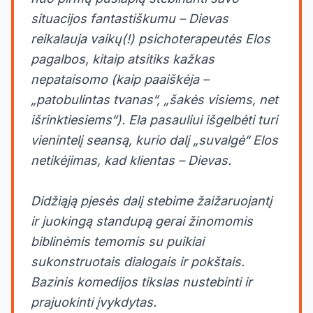
situacijos fantastiškumu – Dievas
reikalauja vaikų(!) psichoterapeutės Elos
pagalbos, kitaip atsitiks kažkas
nepataisomo (kaip paaiškėja –
„patobulintas tvanas“, „šakės visiems, net
išrinktiesiems“). Ela pasauliui išgelbėti turi
vienintelį seansą, kurio dalį „suvalgė“ Elos
netikėjimas, kad klientas – Dievas.
Didžiąją pjesės dalį stebime žaižaruojantį
ir juokingą standupą gerai žinomomis
biblinėmis temomis su puikiai
sukonstruotais dialogais ir pokštais.
Bazinis komedijos tikslas nustebinti ir
prajuokinti įvykdytas.