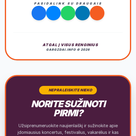
PASIDALINK SU DRAUGAIS
ATGAL Į VISUS RENGINIUS
GARGZDAI.INFO © 2026
NEPRALEISKITE NIEKO
NORITE SUŽINOTI
PIRMI?
Užsiprenumeruokite naujienlaiškį ir sužinokite apie
įdomiausius koncertus, festivalius, vakarėlius ir kas