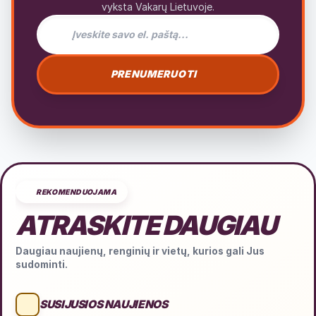
vyksta Vakarų Lietuvoje.
El. pašto adresas naujienlaiškiui
PRENUMERUOTI
REKOMENDUOJAMA
ATRASKITE DAUGIAU
Daugiau naujienų, renginių ir vietų, kurios gali Jus
sudominti.
SUSIJUSIOS NAUJIENOS