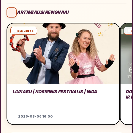
ARTIMIAUSI RENGINIAI
RENGINYS
R
LIUKABU | KOSMINIS FESTIVALIS | NIDA
DO
IR
2026-08-06 16:00
2