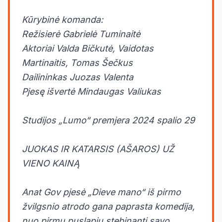
Kūrybinė komanda:
Režisierė Gabrielė Tuminaitė
Aktoriai Valda Bičkutė, Vaidotas
Martinaitis, Tomas Šečkus
Dailininkas Juozas Valenta
Pjesę išvertė Mindaugas Valiukas
Studijos „Lumo“ premjera 2024 spalio 29
JUOKAS IR KATARSIS (AŠAROS) UŽ
VIENO KAINĄ
Anat Gov pjesė „Dieve mano“ iš pirmo
žvilgsnio atrodo gana paprasta komedija,
nuo pirmų puslapių stebinanti savo