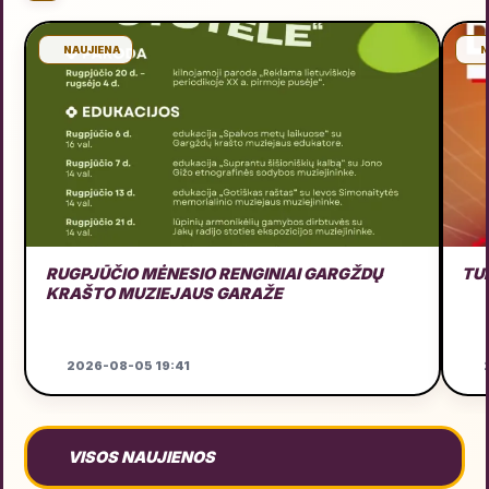
NAUJIENA
N
RUGPJŪČIO MĖNESIO RENGINIAI GARGŽDŲ
TU
KRAŠTO MUZIEJAUS GARAŽE
2026-08-05 19:41
2
VISOS NAUJIENOS