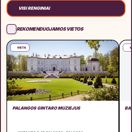
VISI RENGINIAI
REKOMENDUOJAMOS VIETOS
VIETA
V
PALANGOS GINTARO MUZIEJUS
BA