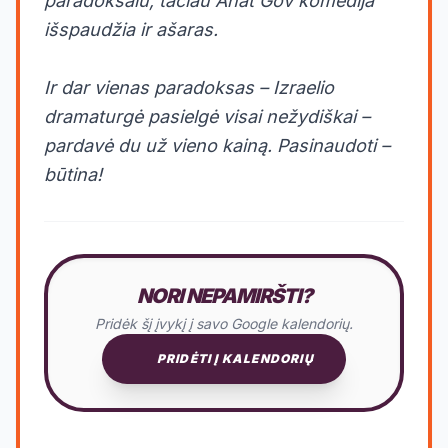
paradoksalu, tačiau Anat Gov komedija
išspaudžia ir ašaras.
Ir dar vienas paradoksas – Izraelio
dramaturgė pasielgė visai nežydiškai –
pardavė du už vieno kainą. Pasinaudoti –
būtina!
NORI NEPAMIRŠTI?
Pridėk šį įvykį į savo Google kalendorių.
PRIDĖTI Į KALENDORIŲ