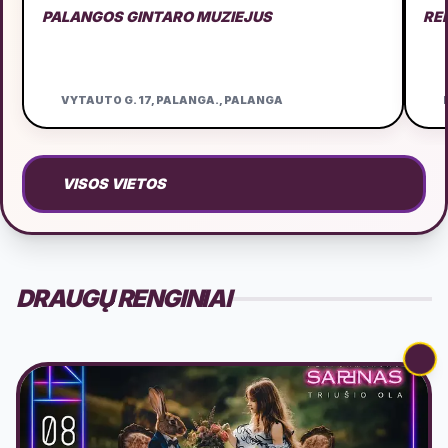
PALANGOS GINTARO MUZIEJUS
RE
VYTAUTO G. 17, PALANGA., PALANGA
D
VISOS VIETOS
DRAUGŲ RENGINIAI