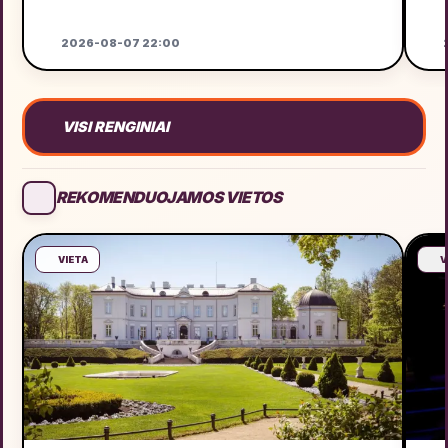
2026-08-07 22:00
2
VISI RENGINIAI
REKOMENDUOJAMOS VIETOS
VIETA
V