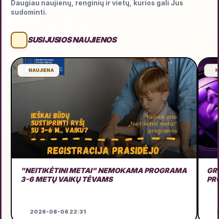
Daugiau naujienų, renginių ir vietų, kurios gali Jus
sudominti.
SUSIJUSIOS NAUJIENOS
NAUJIENA
N
"NEITIKĖTINI METAI" NEMOKAMA PROGRAMA
GRU
3-6 METŲ VAIKŲ TĖVAMS
PR
2026-08-06 22:31
2