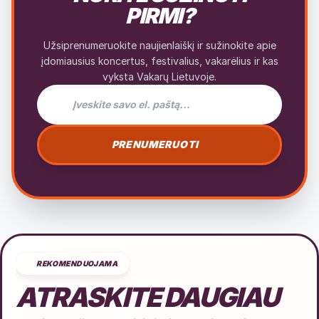
PIRMI?
Užsiprenumeruokite naujienlaiškį ir sužinokite apie
įdomiausius koncertus, festivalius, vakarėlius ir kas
vyksta Vakarų Lietuvoje.
El. pašto adresas naujienlaiškiui
PRENUMERUOTI
REKOMENDUOJAMA
ATRASKITE DAUGIAU