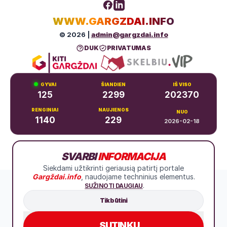
WWW.GARGZDAI.INFO
© 2026 |
admin@gargzdai.info
DUK
PRIVATUMAS
GYVAI
ŠIANDIEN
IŠ VISO
125
2299
202370
RENGINIAI
NAUJIENOS
NUO
1140
229
2026-02-18
Dariaus ir Girėno g. 11, Gargždai
SVARBI
INFORMACIJA
+370 683 99766
Siekdami užtikrinti geriausią patirtį portale
Gargždai.info
, naudojame techninius elementus.
.
SUŽINOTI DAUGIAU
Tik būtini
SUTINKU