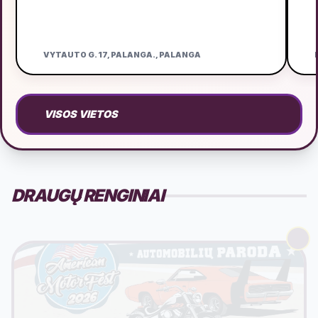
VYTAUTO G. 17, PALANGA., PALANGA
D
VISOS VIETOS
DRAUGŲ RENGINIAI