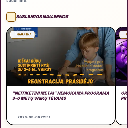
sudominti.
SUSIJUSIOS NAUJIENOS
NAUJIENA
N
"NEITIKĖTINI METAI" NEMOKAMA PROGRAMA
GRU
3-6 METŲ VAIKŲ TĖVAMS
PR
2026-08-06 22:31
2