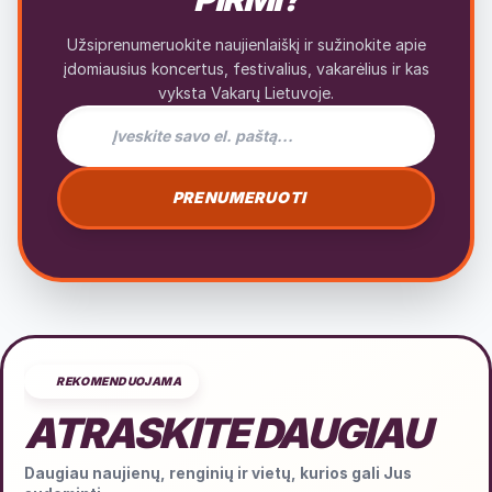
Užsiprenumeruokite naujienlaiškį ir sužinokite apie
įdomiausius koncertus, festivalius, vakarėlius ir kas
vyksta Vakarų Lietuvoje.
El. pašto adresas naujienlaiškiui
PRENUMERUOTI
REKOMENDUOJAMA
ATRASKITE DAUGIAU
Daugiau naujienų, renginių ir vietų, kurios gali Jus