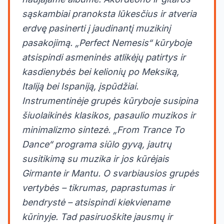
sąskambiai pranoksta lūkesčius ir atveria
erdvę pasinerti į jaudinantį muzikinį
pasakojimą. „Perfect Nemesis“ kūryboje
atsispindi asmeninės atlikėjų patirtys ir
kasdienybės bei kelionių po Meksiką,
Italiją bei Ispaniją, įspūdžiai.
Instrumentinėje grupės kūryboje susipina
šiuolaikinės klasikos, pasaulio muzikos ir
minimalizmo sintezė. „From Trance To
Dance“ programa siūlo gyvą, jautrų
susitikimą su muzika ir jos kūrėjais
Girmante ir Mantu. O svarbiausios grupės
vertybės – tikrumas, paprastumas ir
bendrystė – atsispindi kiekviename
kūrinyje. Tad pasiruoškite jausmų ir