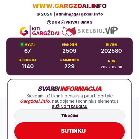
WWW.GARGZDAI.INFO
© 2026 |
admin@gargzdai.info
DUK
PRIVATUMAS
GYVAI
ŠIANDIEN
IŠ VISO
67
2509
202580
RENGINIAI
NAUJIENOS
NUO
1140
229
2026-02-18
Dariaus ir Girėno g. 11, Gargždai
SVARBI
INFORMACIJA
+370 683 99766
Siekdami užtikrinti geriausią patirtį portale
Gargždai.info
, naudojame techninius elementus.
.
SUŽINOTI DAUGIAU
Tik būtini
SUTINKU