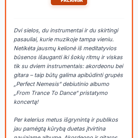
PALANGA
Dvi sielos, du instrumentai ir du skirtingi
pasauliai, kurie muzikoje tampa vieniu.
Netikėta jausmų kelionė iš meditatyvios
būsenos išauganti iki šokių ritmų ir viskas
tik su dviem instrumentais: akordeonu bei
gitara – taip būtų galima apibūdinti grupės
„Perfect Nemesis“ debiutinio albumo
„From Trance To Dance“ pristatymo
koncertą!
Per kelerius metus išgrynintą ir publikos
jau pamėgtą kūrybą duetas įtvirtina
naujajame albume. Akordeono ir gitaros