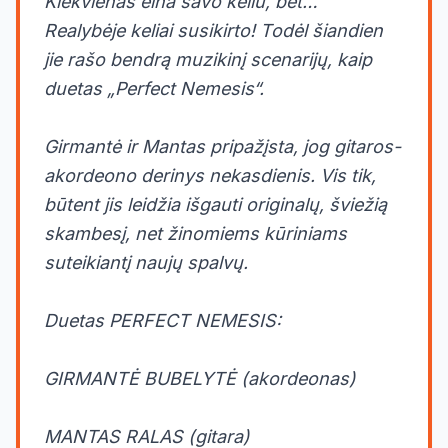
Kiekvienas eina savo keliu, bet…“
Realybėje keliai susikirto! Todėl šiandien
jie rašo bendrą muzikinį scenarijų, kaip
duetas „Perfect Nemesis“.
Girmantė ir Mantas pripažįsta, jog gitaros-
akordeono derinys nekasdienis. Vis tik,
būtent jis leidžia išgauti originalų, šviežią
skambesį, net žinomiems kūriniams
suteikiantį naujų spalvų.
Duetas PERFECT NEMESIS:
GIRMANTĖ BUBELYTĖ (akordeonas)
MANTAS RALAS (gitara)