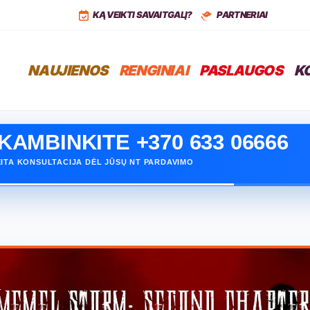
,
LT
+37068399766
KĄ VEIKTI SAVAITGALĮ?
PARTNERIAI
NAUJIENOS
RENGINIAI
PASLAUGOS
K
KAMBINKITE +370 633 06666
ITA KONSULTACIJA DĖL JŪSŲ NT PARDAVIMO