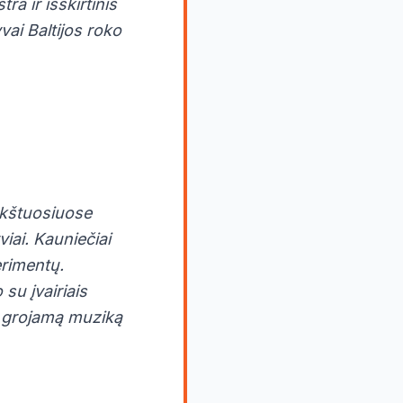
ra ir išskirtinis
ai Baltijos roko
kštuosiuose
iai. Kauniečiai
erimentų.
su įvairiais
o grojamą muziką