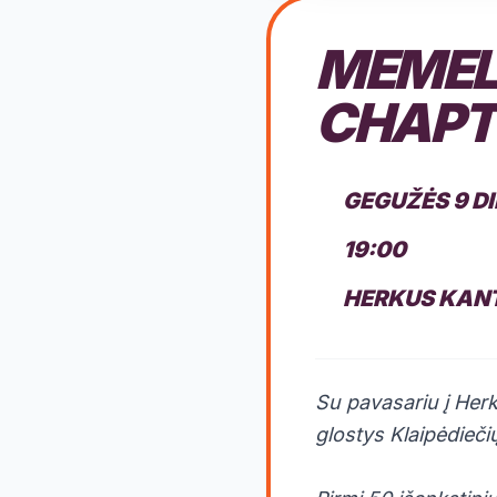
MEMEL
CHAPT
GEGUŽĖS 9 D
19:00
HERKUS KANT
Su pavasariu į Her
glostys Klaipėdieči