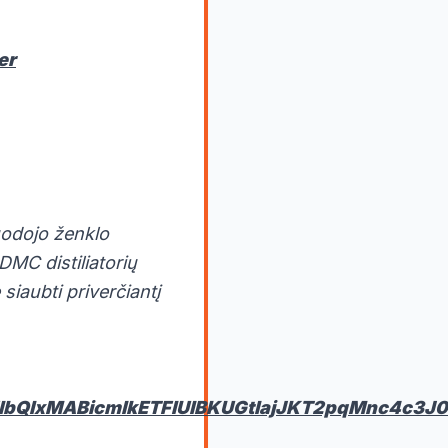
er
uodojo ženklo
DMC distiliatorių
 siaubti priverčiantį
2FlbQIxMABicmlkETFIUlBKUGtlajJKT2pqMnc4