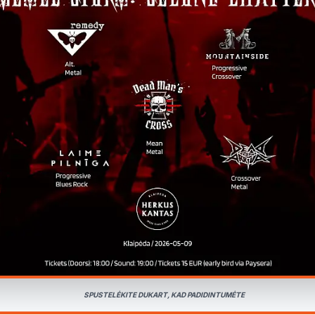
SPUSTELĖKITE DUKART, KAD PADIDINTUMĖTE