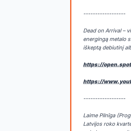
------------------
Dead on Arrival – v
energingą metalo sm
iškeptą debiutinį al
https://open.sp
https://www.yo
------------------
Laime Pilnīga (Prog
Latvijos roko kvart