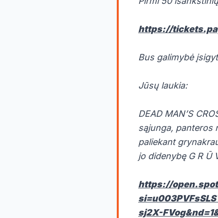
Pirmi 50 išankstinių
https://tickets.
Bus galimybė įsigyti
Jūsų laukia:
DEAD MAN’S CROSS (
sąjunga, panteros r
paliekant grynakrauj
jo didenybę G R Ū 
https://open.sp
si=u003PVFsSLS
sj2X-FVog&nd=1&