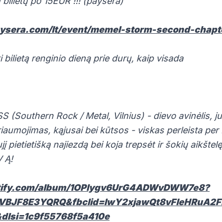
 bilietų po 15EUR !!! (paysera)
paysera.com/lt/event/memel-storm-second-chapt
 bilietą renginio dieną prie durų, kaip visada
Southern Rock / Metal, Vilnius) - dievo avinėlis, j
iaumojimas, kąjusai bei kūtsos - viskas perleista per 
į pietietišką najiezdą bei koja trepsėt ir šokių aikštelę
V Ą!
otify.com/album/1OPIygv6UrG4ADWvDWW7e8?
VBJF8E3YQRQ&fbclid=IwY2xjawQt8vFleHRuA
dlsi=1c9f55768f5a410e