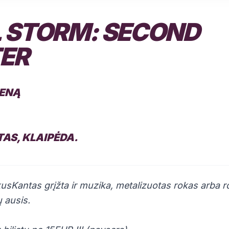
 STORM: SECOND
ER
IENĄ
AS, KLAIPĖDA.
kusKantas grįžta ir muzika, metalizuotas rokas arba 
ų ausis.