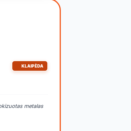
KLAIPĖDA
rokizuotas metalas