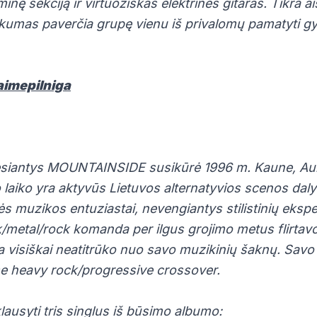
inę sekciją ir virtuoziškas elektrines gitaras. Tikra aist
kumas paverčia grupę vienu iš privalomų pamatyti gyv
laimepilniga
ęsiantys MOUNTAINSIDE susikūrė 1996 m. Kaune, Au
 laiko yra aktyvūs Lietuvos alternatyvios scenos dalyv
nės muzikos entuziastai, nevengiantys stilistinių eksp
/metal/rock komanda per ilgus grojimo metus flirtavo 
da visiškai neatitrūko nuo savo muzikinių šaknų. Sav
rse heavy rock/progressive crossover.
lausyti tris singlus iš būsimo albumo: