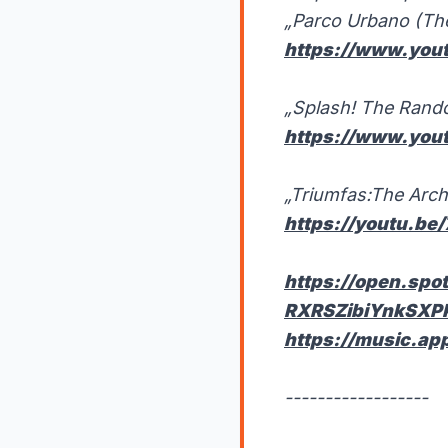
„Parco Urbano (The
https://www.yo
„Splash! The Rand
https://www.yo
„Triumfas:The Arch“
https://youtu.b
https://open.sp
RXRSZibiYnkSXP
https://music.ap
------------------