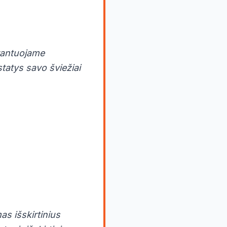
arantuojame
tatys savo šviežiai
as išskirtinius