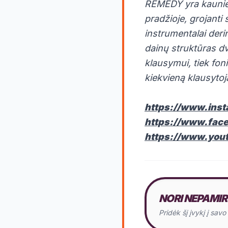
REMEDY yra kaunieč
pradžioje, grojanti
instrumentalai deri
dainų struktūras dv
klausymui, tiek foni
kiekvieną klausytoj
https://www.ins
https://www.fac
https://www.yo
NORI NEPAMIR
Pridėk šį įvykį į sav