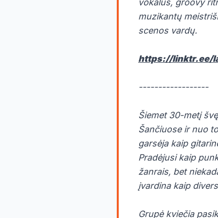
vokalus, groovy ritm
muzikantų meistriš
scenos vardų.
https://linktr.ee/
------------------
Šiemet 30-metį šv
Šančiuose ir nuo to
garsėja kaip gitari
Pradėjusi kaip punk
žanrais, bet nieka
įvardina kaip dive
Grupė kviečia pasik