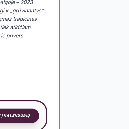
aigoje – 2023
gi ir „grūvinantys“
ugmaž tradicines
tiek atidžiam
ie privers
I Į KALENDORIŲ