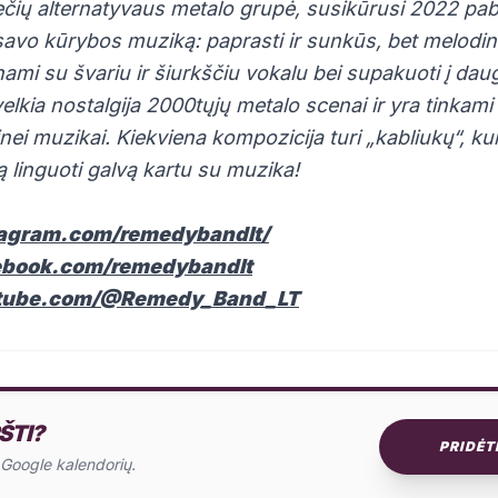
ių alternatyvaus metalo grupė, susikūrusi 2022 pab
 savo kūrybos muziką: paprasti ir sunkūs, bet melodin
nami su švariu ir šiurkščiu vokalu bei supakuoti į da
elkia nostalgija 2000tųjų metalo scenai ir yra tinkami 
nei muzikai. Kiekviena kompozicija turi „kabliukų“, kur
ą linguoti galvą kartu su muzika!
tagram.com/remedybandlt/
ebook.com/remedybandlt
utube.com/@Remedy_Band_LT
ŠTI?
PRIDĖT
o Google kalendorių.