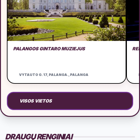
PALANGOS GINTARO MUZIEJUS
RE
VYTAUTO G. 17, PALANGA., PALANGA
D
VISOS VIETOS
DRAUGŲ RENGINIAI