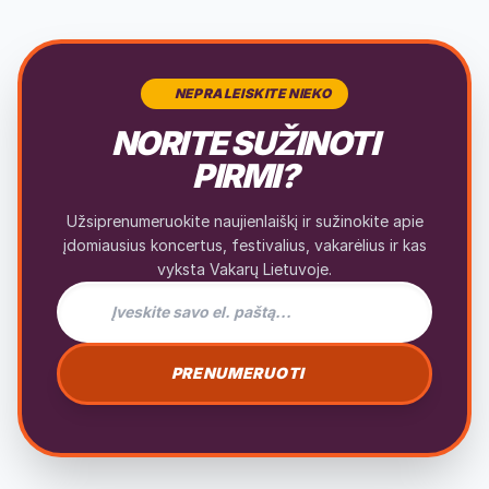
NEPRALEISKITE NIEKO
NORITE SUŽINOTI
PIRMI?
Užsiprenumeruokite naujienlaiškį ir sužinokite apie
įdomiausius koncertus, festivalius, vakarėlius ir kas
vyksta Vakarų Lietuvoje.
El. pašto adresas naujienlaiškiui
PRENUMERUOTI