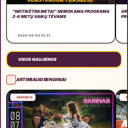
"NEITIKĖTINI METAI" NEMOKAMA PROGRAMA
GRU
3-6 METŲ VAIKŲ TĖVAMS
PR
2026-08-06 22:31
2
VISOS NAUJIENOS
ARTIMIAUSI RENGINIAI
RENGINYS
R