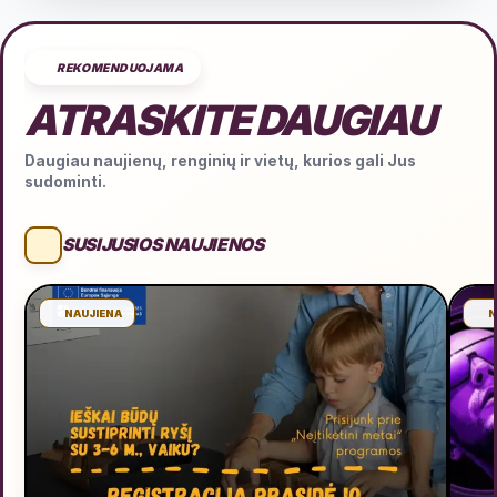
REKOMENDUOJAMA
ATRASKITE DAUGIAU
Daugiau naujienų, renginių ir vietų, kurios gali Jus
sudominti.
SUSIJUSIOS NAUJIENOS
NAUJIENA
N