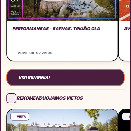
PERFORMANSAS - SAPNAS: TRIUŠIO OLA
AV
2026-08-07 22:00
2
VISI RENGINIAI
REKOMENDUOJAMOS VIETOS
VIETA
V