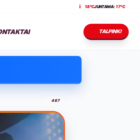
18°C
JUNTAMA:
17°C
ONTAKTAI
TALPINK!
467