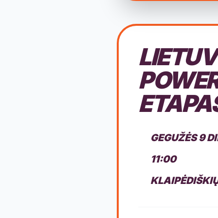
LIETU
POWERE
ETAPA
GEGUŽĖS 9 D
11:00
KLAIPĖDIŠKIŲ