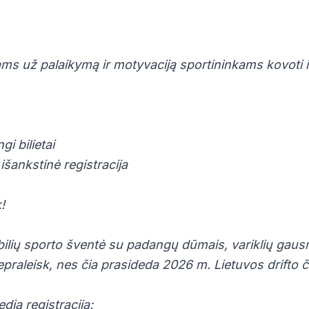
ms už palaikymą ir motyvaciją sportininkams kovoti 
gi bilietai
išankstinė registracija
!
ilių sporto šventė su padangų dūmais, variklių gausm
nepraleisk, nes čia prasideda 2026 m. Lietuvos drifto
media registracija: