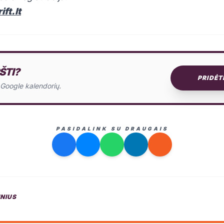
ft.lt
ŠTI?
PRIDĖT
o Google kalendorių.
PASIDALINK SU DRAUGAIS
INIUS