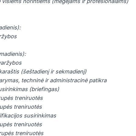
tė visiems norintiems (mėgėjams ir profesionalams)
dienis):
ržybos
madienis):
varžybos
araštis (šeštadienį ir sekmadienį)
darymas, techninė ir administracinė patikra
usirinkimas (briefingas)
rupės treniruotės
rupės treniruotės
ifikacijos susirinkimas
rupės treniruotės
grupės treniruotės