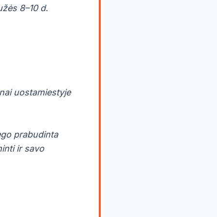
užės 8–10 d.
nai uostamiestyje
ego prabudinta
inti ir savo