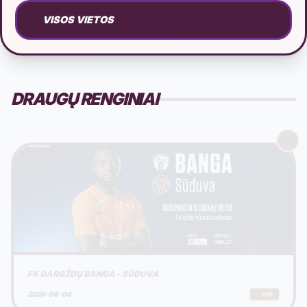
VISOS VIETOS
DRAUGŲ RENGINIAI
FK GARGŽDŲ BANGA - SŪDUVA
2026-08-09
VIP