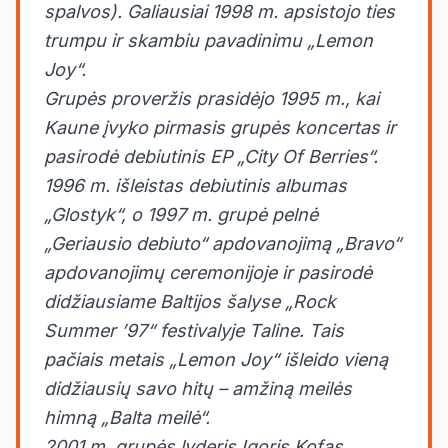
spalvos). Galiausiai 1998 m. apsistojo ties
trumpu ir skambiu pavadinimu „Lemon
Joy“.
Grupės proveržis prasidėjo 1995 m., kai
Kaune įvyko pirmasis grupės koncertas ir
pasirodė debiutinis EP „City Of Berries“.
1996 m. išleistas debiutinis albumas
„Glostyk“, o 1997 m. grupė pelnė
„Geriausio debiuto“ apdovanojimą „Bravo“
apdovanojimų ceremonijoje ir pasirodė
didžiausiame Baltijos šalyse „Rock
Summer ’97“ festivalyje Taline. Tais
pačiais metais „Lemon Joy“ išleido vieną
didžiausių savo hitų – amžiną meilės
himną „Balta meilė“.
2001 m. grupės lyderis Igoris Kofas