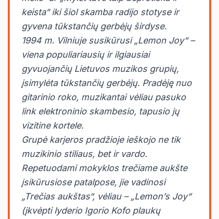
keista“ iki šiol skamba radijo stotyse ir
gyvena tūkstančių gerbėjų širdyse.
1994 m. Vilniuje susikūrusi „Lemon Joy“ –
viena populiariausių ir ilgiausiai
gyvuojančių Lietuvos muzikos grupių,
įsimylėta tūkstančių gerbėjų. Pradėję nuo
gitarinio roko, muzikantai vėliau pasuko
link elektroninio skambesio, tapusio jų
vizitine kortele.
Grupė karjeros pradžioje ieškojo ne tik
muzikinio stiliaus, bet ir vardo.
Repetuodami mokyklos trečiame aukšte
įsikūrusiose patalpose, jie vadinosi
„Trečias aukštas“, vėliau – „Lemon’s Joy“
(įkvėpti lyderio Igorio Kofo plaukų