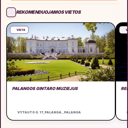
REKOMENDUOJAMOS VIETOS
VIETA
V
PALANGOS GINTARO MUZIEJUS
RE
VYTAUTO G. 17, PALANGA., PALANGA
D