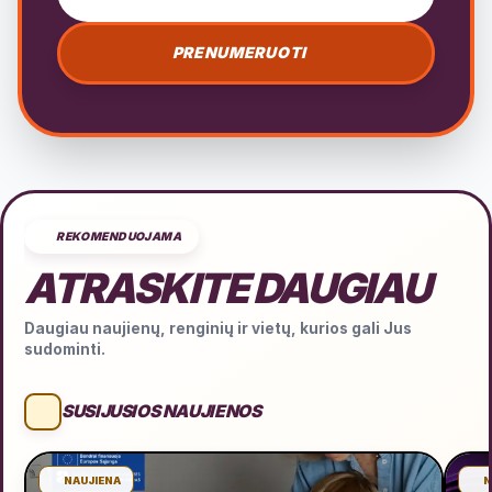
PRENUMERUOTI
REKOMENDUOJAMA
ATRASKITE DAUGIAU
Daugiau naujienų, renginių ir vietų, kurios gali Jus
sudominti.
SUSIJUSIOS NAUJIENOS
NAUJIENA
N