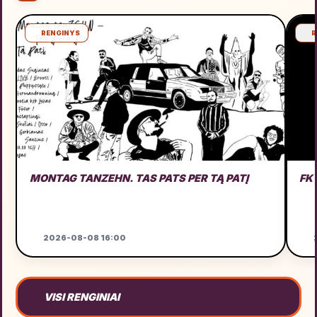
RENGINYS
R
MONTAG TANZEHN. TAS PATS PER TĄ PATĮ
FK 
2026-08-08 16:00
2
VISI RENGINIAI