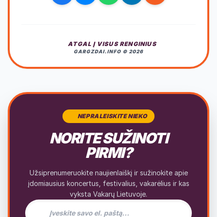
ATGAL Į VISUS RENGINIUS
GARGZDAI.INFO © 2026
NEPRALEISKITE NIEKO
NORITE SUŽINOTI
PIRMI?
Užsiprenumeruokite naujienlaiškį ir sužinokite apie
įdomiausius koncertus, festivalius, vakarėlius ir kas
vyksta Vakarų Lietuvoje.
El. pašto adresas naujienlaiškiui