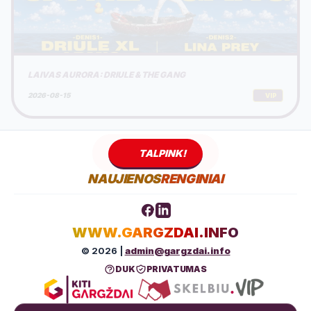
LAIVAS AURORA: DRIULE & THE GANG
2026-08-15
VIP
TALPINK!
NAUJIENOS
RENGINIAI
WWW.GARGZDAI.INFO
© 2026 |
admin@gargzdai.info
DUK
PRIVATUMAS