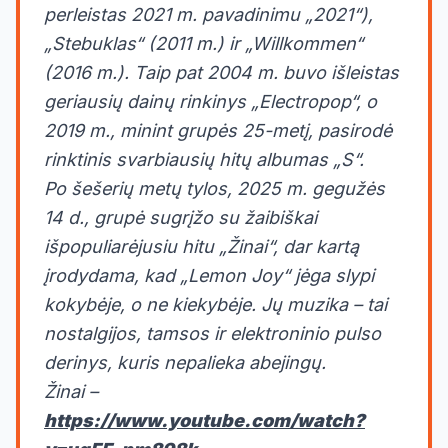
perleistas 2021 m. pavadinimu „2021“),
„Stebuklas“ (2011 m.) ir „Willkommen“
(2016 m.). Taip pat 2004 m. buvo išleistas
geriausių dainų rinkinys „Electropop“, o
2019 m., minint grupės 25-metį, pasirodė
rinktinis svarbiausių hitų albumas „S“.
Po šešerių metų tylos, 2025 m. gegužės
14 d., grupė sugrįžo su žaibiškai
išpopuliarėjusiu hitu „Žinai“, dar kartą
įrodydama, kad „Lemon Joy“ jėga slypi
kokybėje, o ne kiekybėje. Jų muzika – tai
nostalgijos, tamsos ir elektroninio pulso
derinys, kuris nepalieka abejingų.
Žinai –
https://www.youtube.com/watch?