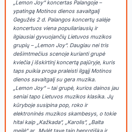
„Lemon Joy“ koncertas Palangoje –
ypatingą Motinos dienos savaitgalį
Gegužės 2 d. Palangos koncertų salėje
koncertuos viena populiariausių ir
ilgiausiai gyvuojančių Lietuvos muzikos
grupių – „Lemon Joy“. Daugiau nei tris
dešimtmečius scenoje kurianti grupė
kviečia į išskirtinį koncertą pajūryje, kuris
taps puikia proga praleisti ilgąjį Motinos
dienos savaitgalį su gera muzika.
„Lemon Joy“ – tai grupė, kurios dainos jau
seniai tapo Lietuvos muzikos klasika. Jų
kūryboje susipina pop, roko ir
elektroninės muzikos skambesys, o tokie
hitai kaip „Kažkada“, „Karolis“, „Balta
meilė“ ar „Mylėt tave taip beprotiška ir