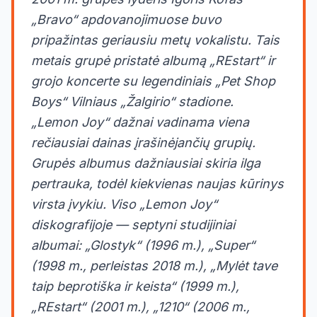
„Bravo“ apdovanojimuose buvo
pripažintas geriausiu metų vokalistu. Tais
metais grupė pristatė albumą „REstart“ ir
grojo koncerte su legendiniais „Pet Shop
Boys“ Vilniaus „Žalgirio“ stadione.
„Lemon Joy“ dažnai vadinama viena
rečiausiai dainas įrašinėjančių grupių.
Grupės albumus dažniausiai skiria ilga
pertrauka, todėl kiekvienas naujas kūrinys
virsta įvykiu. Viso „Lemon Joy“
diskografijoje — septyni studijiniai
albumai: „Glostyk“ (1996 m.), „Super“
(1998 m., perleistas 2018 m.), „Mylėt tave
taip beprotiška ir keista“ (1999 m.),
„REstart“ (2001 m.), „1210“ (2006 m.,