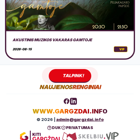
NEMOKAMAS EDUKACINIS PIKNIKAS KLAIPĖDOJE
2026-08-16
VIP
TALPINK!
NAUJIENOS
RENGINIAI
WWW.GARGZDAI.INFO
© 2026 |
admin@gargzdai.info
DUK
PRIVATUMAS