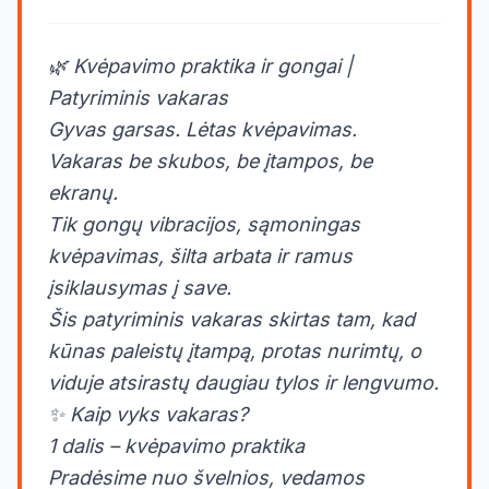
🌿 Kvėpavimo praktika ir gongai |
Patyriminis vakaras
Gyvas garsas. Lėtas kvėpavimas.
Vakaras be skubos, be įtampos, be
ekranų.
Tik gongų vibracijos, sąmoningas
kvėpavimas, šilta arbata ir ramus
įsiklausymas į save.
Šis patyriminis vakaras skirtas tam, kad
kūnas paleistų įtampą, protas nurimtų, o
viduje atsirastų daugiau tylos ir lengvumo.
✨ Kaip vyks vakaras?
1 dalis – kvėpavimo praktika
Pradėsime nuo švelnios, vedamos