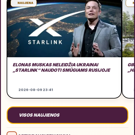
NAUJIENA
N
ELONAS MUSKAS NELEIDŽIA UKRAINAI
GI
„STARLINK“ NAUDOTI SMŪGIAMS RUSIJOJE
„H
2026-08-09 23:41
2
VISOS NAUJIENOS