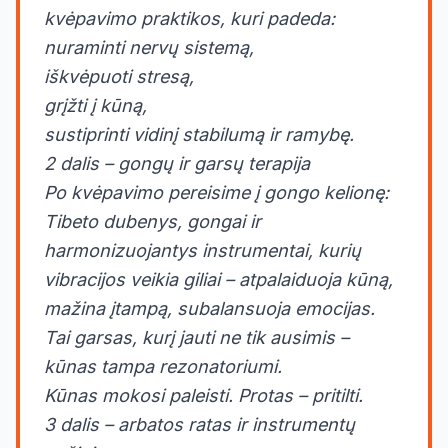
kvėpavimo praktikos, kuri padeda:
nuraminti nervų sistemą,
iškvėpuoti stresą,
grįžti į kūną,
sustiprinti vidinį stabilumą ir ramybę.
2 dalis – gongų ir garsų terapija
Po kvėpavimo pereisime į gongo kelionę:
Tibeto dubenys, gongai ir
harmonizuojantys instrumentai, kurių
vibracijos veikia giliai – atpalaiduoja kūną,
mažina įtampą, subalansuoja emocijas.
Tai garsas, kurį jauti ne tik ausimis –
kūnas tampa rezonatoriumi.
Kūnas mokosi paleisti. Protas – pritilti.
3 dalis – arbatos ratas ir instrumentų