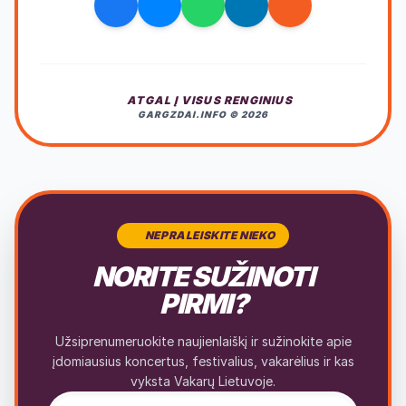
ATGAL Į VISUS RENGINIUS
GARGZDAI.INFO © 2026
NEPRALEISKITE NIEKO
NORITE SUŽINOTI
PIRMI?
Užsiprenumeruokite naujienlaiškį ir sužinokite apie
įdomiausius koncertus, festivalius, vakarėlius ir kas
vyksta Vakarų Lietuvoje.
El. pašto adresas naujienlaiškiui