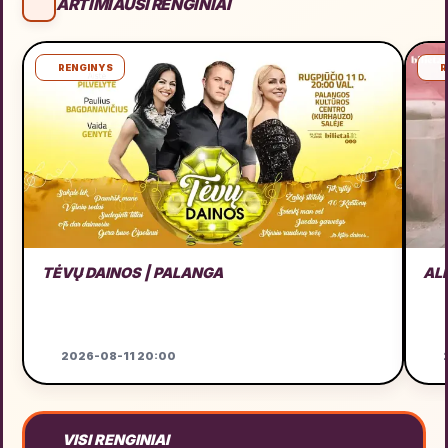
ARTIMIAUSI RENGINIAI
RENGINYS
R
TĖVŲ DAINOS | PALANGA
AL
2026-08-11 20:00
2
VISI RENGINIAI