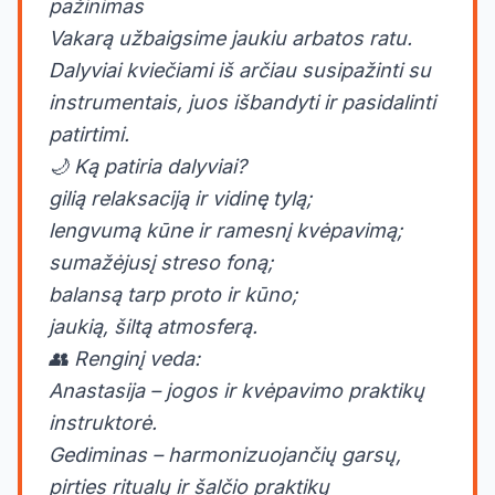
pažinimas
Vakarą užbaigsime jaukiu arbatos ratu.
Dalyviai kviečiami iš arčiau susipažinti su
instrumentais, juos išbandyti ir pasidalinti
patirtimi.
🌙 Ką patiria dalyviai?
gilią relaksaciją ir vidinę tylą;
lengvumą kūne ir ramesnį kvėpavimą;
sumažėjusį streso foną;
balansą tarp proto ir kūno;
jaukią, šiltą atmosferą.
👥 Renginį veda:
Anastasija – jogos ir kvėpavimo praktikų
instruktorė.
Gediminas – harmonizuojančių garsų,
pirties ritualų ir šalčio praktikų