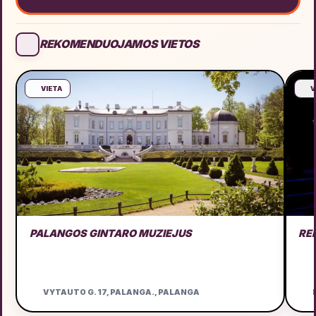
REKOMENDUOJAMOS VIETOS
VIETA
V
PALANGOS GINTARO MUZIEJUS
RE
VYTAUTO G. 17, PALANGA., PALANGA
D