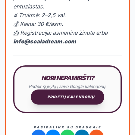
entuziastas.
⏳ Trukmė: 2–2,5 val.
💰 Kaina: 30 €/asm.
📩 Registracija: asmenine žinute arba
info@scaladream.com
NORI NEPAMIRŠTI?
Pridėk šį įvykį į savo Google kalendorių.
PRIDĖTI Į KALENDORIŲ
PASIDALINK SU DRAUGAIS