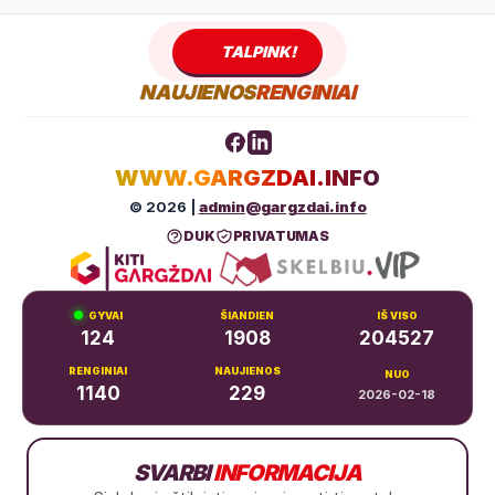
TALPINK!
NAUJIENOS
RENGINIAI
WWW.GARGZDAI.INFO
© 2026 |
admin@gargzdai.info
DUK
PRIVATUMAS
GYVAI
ŠIANDIEN
IŠ VISO
124
1908
204527
RENGINIAI
NAUJIENOS
NUO
1140
229
2026-02-18
Dariaus ir Girėno g. 11, Gargždai
SVARBI
INFORMACIJA
+370 683 99766