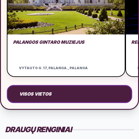
PALANGOS GINTARO MUZIEJUS
RE
VYTAUTO G. 17, PALANGA., PALANGA
D
VISOS VIETOS
DRAUGŲ RENGINIAI