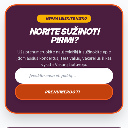
NEPRALEISKITE NIEKO
NORITE SUŽINOTI
PIRMI?
Užsiprenumeruokite naujienlaiškį ir sužinokite apie
įdomiausius koncertus, festivalius, vakarėlius ir kas
vyksta Vakarų Lietuvoje.
El. pašto adresas naujienlaiškiui
PRENUMERUOTI