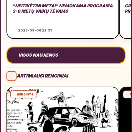
"NEITIKĖTINI METAI" NEMOKAMA PROGRAMA
GRU
3-6 METŲ VAIKŲ TĖVAMS
PR
2026-08-06 22:31
2
VISOS NAUJIENOS
ARTIMIAUSI RENGINIAI
RENGINYS
R