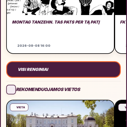
MONTAG TANZEHN. TAS PATS PER TĄ PATĮ
FK 
2026-08-08 16:00
2
VISI RENGINIAI
REKOMENDUOJAMOS VIETOS
VIETA
V