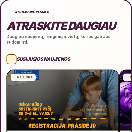
REKOMENDUOJAMA
ATRASKITE DAUGIAU
Daugiau naujienų, renginių ir vietų, kurios gali Jus
sudominti.
SUSIJUSIOS NAUJIENOS
NAUJIENA
N