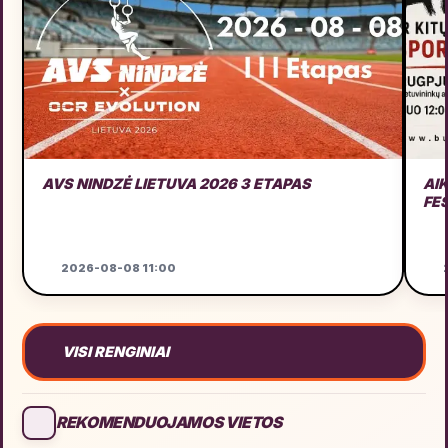
AVS NINDZĖ LIETUVA 2026 3 ETAPAS
AI
FE
2026-08-08 11:00
2
VISI RENGINIAI
REKOMENDUOJAMOS VIETOS