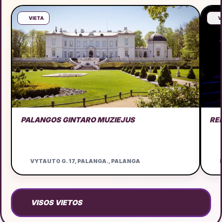
VIETA
V
PALANGOS GINTARO MUZIEJUS
RE
VYTAUTO G. 17, PALANGA., PALANGA
D
VISOS VIETOS