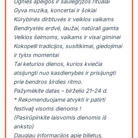
Ugnies apeigos ir saulėgrįžos ritualai
Gyva muzika, koncertai ir šokiai
Kūrybinės dirbtuvės ir veiklos vaikams
Bendrystės erdvė, laužai, natūrali gamta
Veiklos šeimoms, vaikams ir visai giminei
Kokopelli tradicijos, susitikimai, giedojimai
ir tylos momentai
Tai keturios dienos, kurios kviečia
atsijungti nuo kasdienybės ir prisijungti
prie bendros širdies ritmo.
Pažymėkite datas – birželio 21–24 d.
* Rekomenduojame atvykti ir patirti
festivalį visoms dienoms !
(Pasirūpinkite laisvomis dienomis iš
anksto)
Daugiau informacijos apie bilietus,