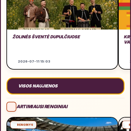
ŽOLINĖS ŠVENTĖ DUPULČIUOSE
KR
VA
2026-07-11 15:03
2
VISOS NAUJIENOS
ARTIMIAUSI RENGINIAI
RENGINYS
R