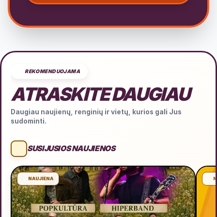
REKOMENDUOJAMA
ATRASKITE DAUGIAU
Daugiau naujienų, renginių ir vietų, kurios gali Jus
sudominti.
SUSIJUSIOS NAUJIENOS
NAUJIENA
N