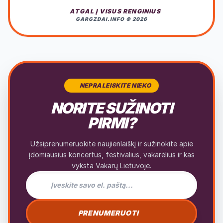
ATGAL Į VISUS RENGINIUS
GARGZDAI.INFO © 2026
NEPRALEISKITE NIEKO
NORITE SUŽINOTI
PIRMI?
Užsiprenumeruokite naujienlaiškį ir sužinokite apie
įdomiausius koncertus, festivalius, vakarėlius ir kas
vyksta Vakarų Lietuvoje.
El. pašto adresas naujienlaiškiui
PRENUMERUOTI