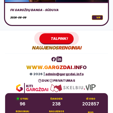
PALANGOS PARKO VAKARAI
2026-08-12
VIP
TALPINK!
NAUJIENOS
RENGINIAI
WWW.GARGZDAI.INFO
© 2026 |
admin@gargzdai.info
DUK
PRIVATUMAS
GYVAI
ŠIANDIEN
IŠ VISO
96
238
202857
RENGINIAI
NAUJIENOS
NUO