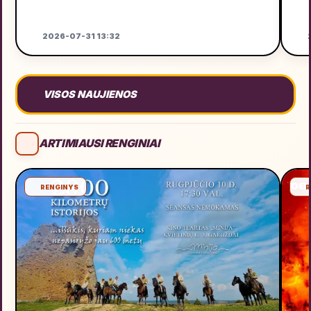
2026-07-31 13:32
2
VISOS NAUJIENOS
ARTIMIAUSI RENGINIAI
RENGINYS
R