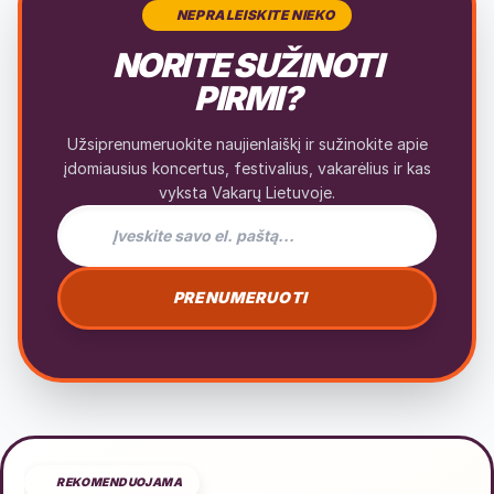
NEPRALEISKITE NIEKO
NORITE SUŽINOTI
PIRMI?
Užsiprenumeruokite naujienlaiškį ir sužinokite apie
įdomiausius koncertus, festivalius, vakarėlius ir kas
vyksta Vakarų Lietuvoje.
El. pašto adresas naujienlaiškiui
PRENUMERUOTI
REKOMENDUOJAMA