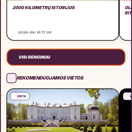
2000 KILOMETRŲ ISTORIJOS
OL
RI
2026-08-10 17:30
2
VISI RENGINIAI
REKOMENDUOJAMOS VIETOS
VIETA
V