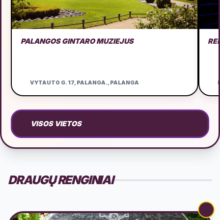
PALANGOS GINTARO MUZIEJUS
RE
VYTAUTO G. 17, PALANGA., PALANGA
D
VISOS VIETOS
DRAUGŲ RENGINIAI