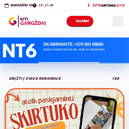
KITI GARGŽDAI
Dariaus ir Girėno g. 11
,
LT-96143
Gargždai
RUGPJŪČIO 10
22°C
JUNTAMA:
21°C
10:17:45
TALPINK!
NAUJIENOS
SKAMBINKITE +370 633 06666
GREITA KONSULTACIJA DĖL JŪSŲ NT PARDAVIMO
RENGINIAI
GRĮŽTI Į VISUS RENGINIUS
140
PASLAUGOS
KONTAKTAI