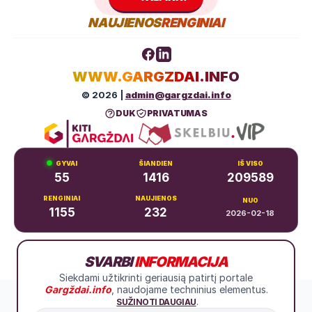
NAUJIENOS
RENGINIAI
WWW.GARGZDAI.INFO
© 2026 |
admin@gargzdai.info
DUK
PRIVATUMAS
GYVAI
ŠIANDIEN
IŠ VISO
55
1416
209589
RENGINIAI
NAUJIENOS
NUO
1155
232
2026-02-18
Dariaus ir Girėno g. 11, Gargždai
SVARBI
INFORMACIJA
+370 683 99766
Siekdami užtikrinti geriausią patirtį portale
Gargždai.info
, naudojame techninius elementus.
.
SUŽINOTI DAUGIAU