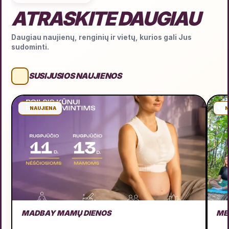
ATRASKITE DAUGIAU
Daugiau naujienų, renginių ir vietų, kurios gali Jus
sudominti.
SUSIJUSIOS NAUJIENOS
NAUJIENA
N
MADBAY MAMŲ DIENOS
ME