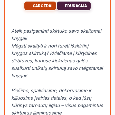
GARGŽDAI
EDUKACIJA
Ateik pasigaminti skirtuko savo skaitomai
knygai!
Mėgsti skaityti ir nori turėti išskirtinį
knygos skirtuką? Kviečiame į kūrybines
dirbtuves, kuriose kiekvienas galės
susikurti unikalų skirtuką savo mėgstamai
knygai!
Piešime, spalvinsime, dekoruosime ir
klijuosime įvairias detales, o kad jūsų
kūrinys tarnautų ilgiau – visus pagamintus
skirtukus įlaminuosime.