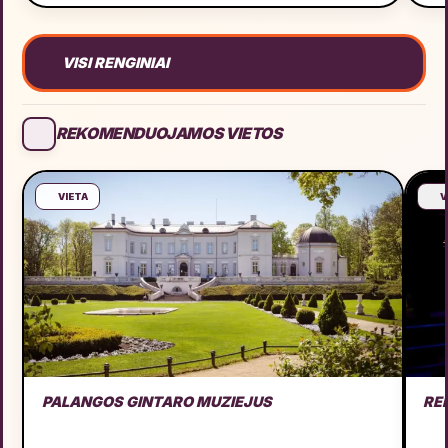
VISI RENGINIAI
REKOMENDUOJAMOS VIETOS
VIETA
V
PALANGOS GINTARO MUZIEJUS
RE