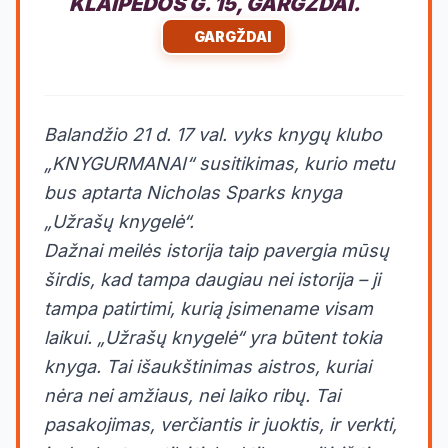
KLAIPĖDOS G. 15, GARGZDAI.
GARGŽDAI
Balandžio 21 d. 17 val. vyks knygų klubo
„KNYGURMANAI“ susitikimas, kurio metu
bus aptarta Nicholas Sparks knyga
„Užrašų knygelė“.
Dažnai meilės istorija taip pavergia mūsų
širdis, kad tampa daugiau nei istorija – ji
tampa patirtimi, kurią įsimename visam
laikui. „Užrašų knygelė“ yra būtent tokia
knyga. Tai išaukštinimas aistros, kuriai
nėra nei amžiaus, nei laiko ribų. Tai
pasakojimas, verčiantis ir juoktis, ir verkti,