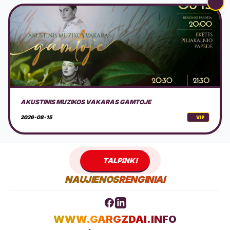
NEMOKAMAS EDUKACINIS PIKNIKAS KLAIPĖDOJE
2026-08-16
VIP
TALPINK!
NAUJIENOS
RENGINIAI
WWW.GARGZDAI.INFO