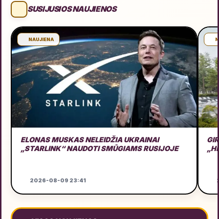
SUSIJUSIOS NAUJIENOS
NAUJIENA
N
ELONAS MUSKAS NELEIDŽIA UKRAINAI
GI
„STARLINK“ NAUDOTI SMŪGIAMS RUSIJOJE
„H
2026-08-09 23:41
2