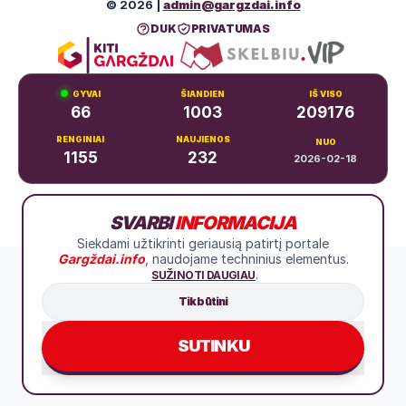
© 2026 |
admin@gargzdai.info
DUK
PRIVATUMAS
GYVAI
ŠIANDIEN
IŠ VISO
66
1003
209176
RENGINIAI
NAUJIENOS
NUO
1155
232
2026-02-18
Dariaus ir Girėno g. 11, Gargždai
SVARBI
INFORMACIJA
+370 683 99766
Siekdami užtikrinti geriausią patirtį portale
Gargždai.info
, naudojame techninius elementus.
.
SUŽINOTI DAUGIAU
Tik būtini
SUTINKU