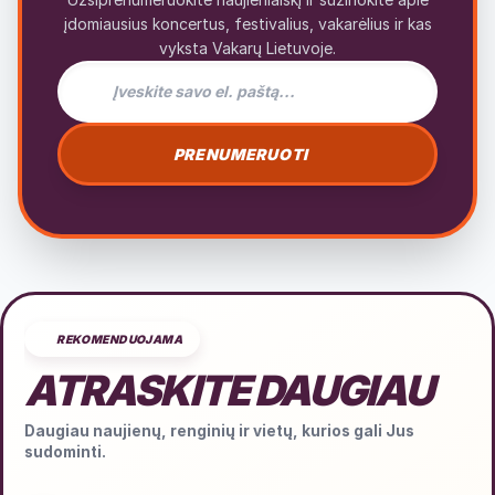
įdomiausius koncertus, festivalius, vakarėlius ir kas
vyksta Vakarų Lietuvoje.
El. pašto adresas naujienlaiškiui
PRENUMERUOTI
REKOMENDUOJAMA
ATRASKITE DAUGIAU
Daugiau naujienų, renginių ir vietų, kurios gali Jus
sudominti.