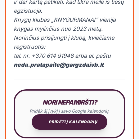
ir dar kartą patikėti, kad tikra meilė iš tiesų
egzistuoja.
Knygų klubas „KNYGURMANAI“ vienija
knygas mylinčius nuo 2023 metų.
Norinčius prisijungti į klubą, kviečiame
registruotis:
tel. nr. +370 614 91948 arba el. paštu
neda.pratapaite@gargzdaivb.lt
NORI NEPAMIRŠTI?
Pridėk šį įvykį į savo Google kalendorių.
PRIDĖTI Į KALENDORIŲ