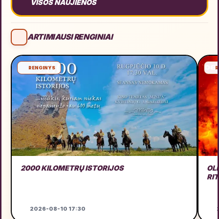
VISOS NAUJIENOS
ARTIMIAUSI RENGINIAI
RENGINYS
R
2000 KILOMETRŲ ISTORIJOS
OL
RI
2026-08-10 17:30
2