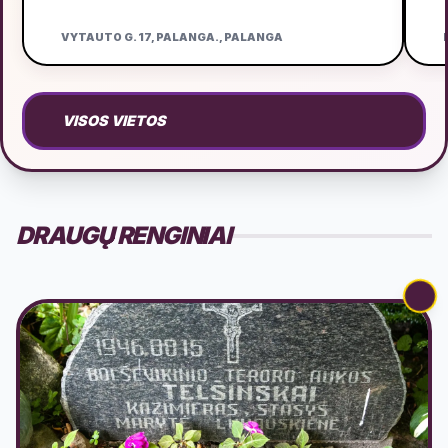
VYTAUTO G. 17, PALANGA., PALANGA
D
VISOS VIETOS
DRAUGŲ RENGINIAI