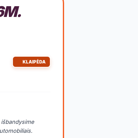
6M.
KLAIPĖDA
ą, išbandysime
utomobiliais.