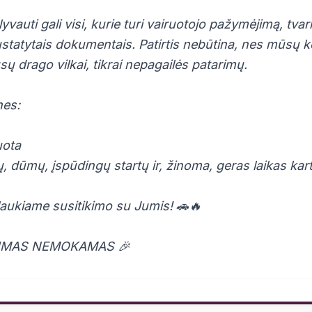
vauti gali visi, kurie turi vairuotojo pažymėjimą, tva
ustatytais dokumentais. Patirtis nebūtina, nes mūsų 
sų drago vilkai, tikrai nepagailės patarimų.
nes:
uota
 dūmų, įspūdingų startų ir, žinoma, geras laikas kar
laukiame susitikimo su Jumis! 🚗🔥
JIMAS NEMOKAMAS 🎉