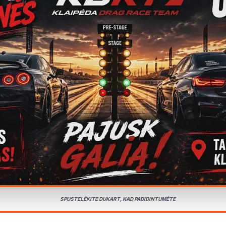
SPUSTELĖKITE DUKART, KAD PADIDINTUMĖTE