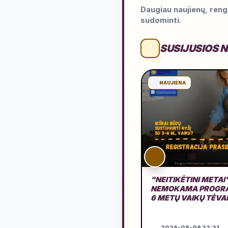
Daugiau naujienų, rengi
sudominti.
SUSIJUSIOS 
NAUJIENA
"NEITIKĖTINI METAI
NEMOKAMA PROGRA
6 METŲ VAIKŲ TĖV
2026-08-06 22:31