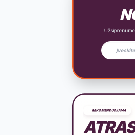
NO
Užsiprenumeru
El. pašto adres
REKOMENDUOJAMA
ATRAS