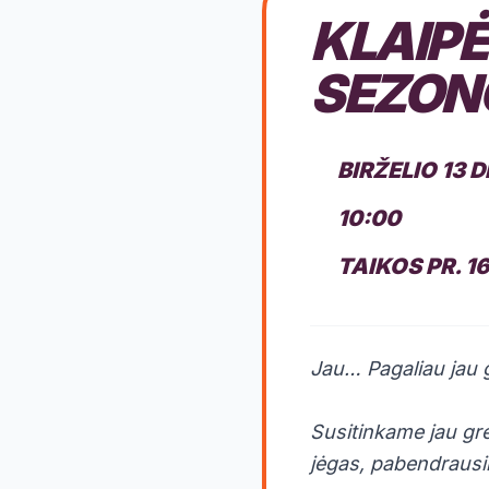
KLAIPĖ
SEZON
BIRŽELIO 13 
10:00
TAIKOS PR. 1
Jau… Pagaliau jau g
Susitinkame jau gre
jėgas, pabendrausim