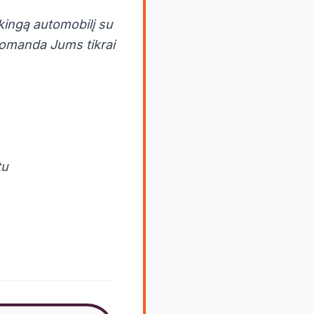
rkingą automobilį su
komanda Jums tikrai
tu