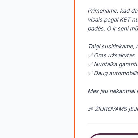
Primename, kad daly
visais pagal KET n
padės. O ir seni mū
Taigi susitinkame, 
✅ Oras užsakytas
✅ Nuotaika garant
✅ Daug automobilių,
Mes jau nekantriai 
🎉 ŽIŪROVAMS ĮĖ