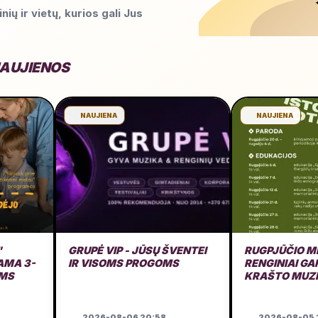
nių ir vietų, kurios gali Jus
NAUJIENOS
NAUJIENA
NAUJIENA
"
GRUPĖ VIP - JŪSŲ ŠVENTEI
RUGPJŪČIO M
MA 3-
IR VISOMS PROGOMS
RENGINIAI G
AMS
KRAŠTO MUZ
GARAŽE
2026-08-06 20:58
2026-08-05 1