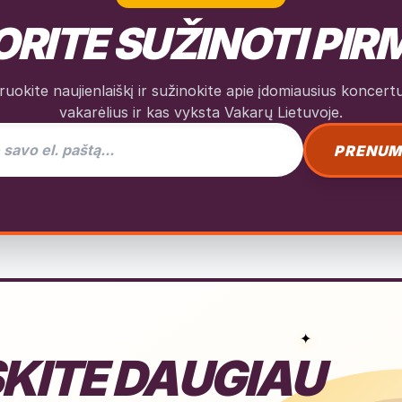
RITE SUŽINOTI PIR
okite naujienlaiškį ir sužinokite apie įdomiausius koncertus
vakarėlius ir kas vyksta Vakarų Lietuvoje.
as naujienlaiškiui
PRENUM
✦
KITE DAUGIAU