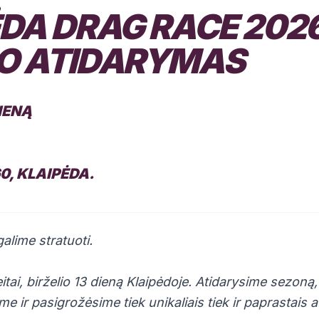
DA DRAG RACE 202
O ATIDARYMAS
DIENĄ
60, KLAIPĖDA.
alime stratuoti.
itai, birželio 13 dieną Klaipėdoje. Atidarysime sezon
e ir pasigrožėsime tiek unikaliais tiek ir paprastais a