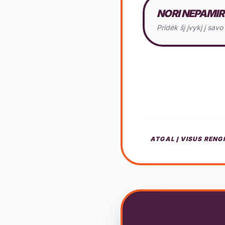
NORI NEPAMIR
Pridėk šį įvykį į sav
ATGAL Į VISUS RENG