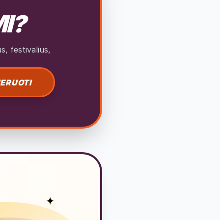
MI?
, festivalius,
ERUOTI
✦