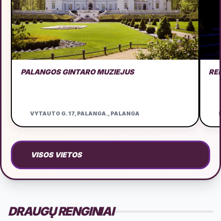
PALANGOS GINTARO MUZIEJUS
RE
VYTAUTO G. 17, PALANGA., PALANGA
D
VISOS VIETOS
DRAUGŲ RENGINIAI