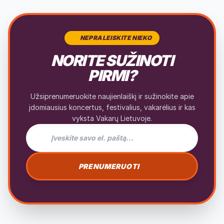
NEPRALEISKITE NIEKO
NORITE SUŽINOTI
PIRMI?
Užsiprenumeruokite naujienlaiškį ir sužinokite apie
įdomiausius koncertus, festivalius, vakarėlius ir kas
vyksta Vakarų Lietuvoje.
El. pašto adresas naujienlaiškiui
PRENUMERUOTI