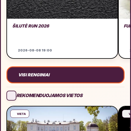
ŠILUTĖ RUN 2026
FU
2026-08-08 19:00
2
VISI RENGINIAI
REKOMENDUOJAMOS VIETOS
VIETA
V