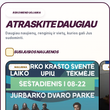
REKOMENDUOJAMA
ATRASKITE DAUGIAU
Daugiau naujienų, renginių ir vietų, kurios gali Jus
sudominti.
SUSIJUSIOS NAUJIENOS
NAUJIENA
N