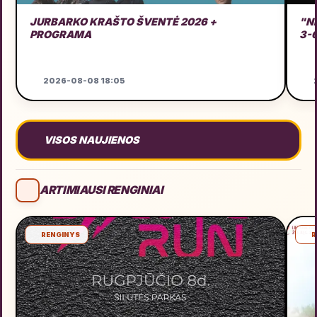
JURBARKO KRAŠTO ŠVENTĖ 2026 +
"N
PROGRAMA
3-
2026-08-08 18:05
2
VISOS NAUJIENOS
ARTIMIAUSI RENGINIAI
RENGINYS
R