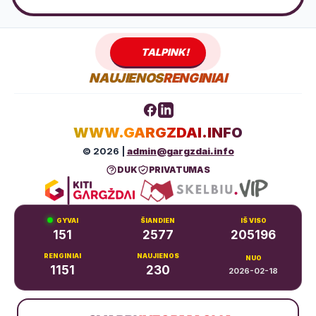
TALPINK!
NAUJIENOS
RENGINIAI
WWW.GARGZDAI.INFO
© 2026 |
admin@gargzdai.info
DUK
PRIVATUMAS
GYVAI
ŠIANDIEN
IŠ VISO
151
2577
205196
RENGINIAI
NAUJIENOS
NUO
1151
230
2026-02-18
Dariaus ir Girėno g. 11, Gargždai
+370 683 99766