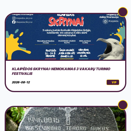
PARTIZANŲ 80-ŲJŲ ŽUVIMO METINIŲ MINĖJIMAS
2026-08-14
VIP