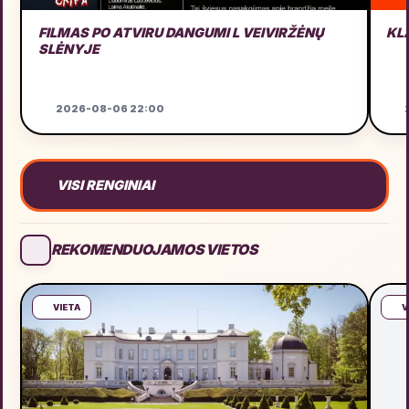
FILMAS PO ATVIRU DANGUMI L VEIVIRŽĖNŲ
KL
SLĖNYJE
2026-08-06 22:00
VISI RENGINIAI
REKOMENDUOJAMOS VIETOS
VIETA
V