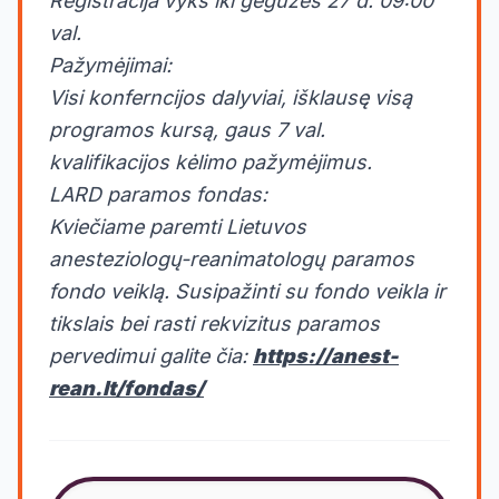
Registracija vyks iki gegužės 27 d. 09:00
val.
Pažymėjimai:
Visi konferncijos dalyviai, išklausę visą
programos kursą, gaus 7 val.
kvalifikacijos kėlimo pažymėjimus.
LARD paramos fondas:
Kviečiame paremti Lietuvos
anesteziologų-reanimatologų paramos
fondo veiklą. Susipažinti su fondo veikla ir
tikslais bei rasti rekvizitus paramos
pervedimui galite čia:
https://anest-
rean.lt/fondas/