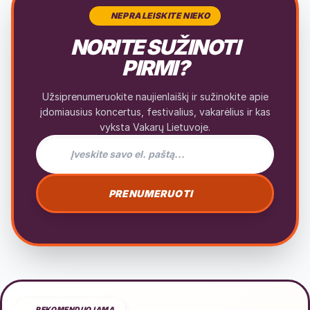
NEPRALEISKITE NIEKO
NORITE SUŽINOTI
PIRMI?
Užsiprenumeruokite naujienlaiškį ir sužinokite apie
įdomiausius koncertus, festivalius, vakarėlius ir kas
vyksta Vakarų Lietuvoje.
El. pašto adresas naujienlaiškiui
PRENUMERUOTI
REKOMENDUOJAMA