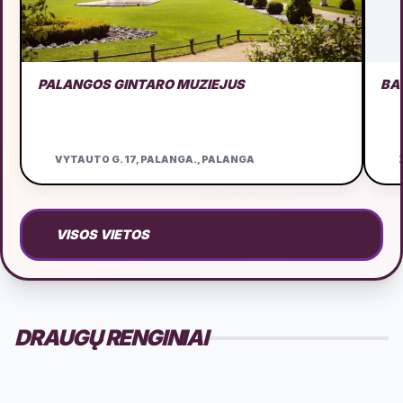
PALANGOS GINTARO MUZIEJUS
BA
VYTAUTO G. 17, PALANGA., PALANGA
Ž
VISOS VIETOS
DRAUGŲ RENGINIAI