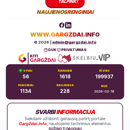
TALPINK!
NAUJIENOS
RENGINIAI
WWW.GARGZDAI.INFO
© 2026 |
admin@gargzdai.info
DUK
PRIVATUMAS
GYVAI
ŠIANDIEN
IŠ VISO
56
1618
199937
RENGINIAI
NAUJIENOS
NUO
1134
228
2026-02-18
Dariaus ir Girėno g. 11, Gargždai
SVARBI
INFORMACIJA
+370 683 99766
Siekdami užtikrinti geriausią patirtį portale
Gargždai.info
, naudojame techninius elementus.
.
SUŽINOTI DAUGIAU