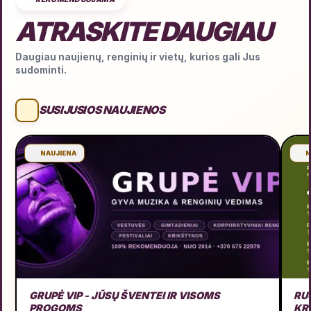
ATRASKITE DAUGIAU
Daugiau naujienų, renginių ir vietų, kurios gali Jus
sudominti.
SUSIJUSIOS NAUJIENOS
NAUJIENA
N
GRUPĖ VIP - JŪSŲ ŠVENTEI IR VISOMS
RU
PROGOMS
KR