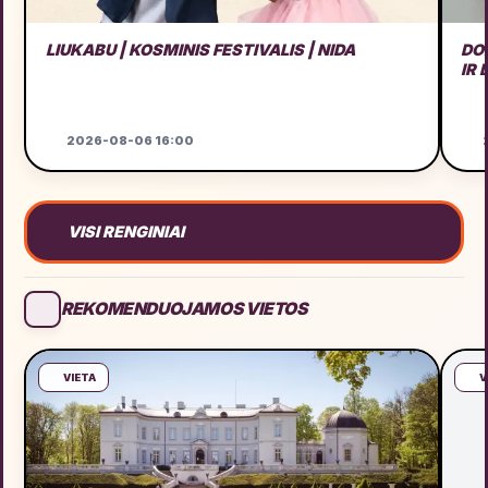
LIUKABU | KOSMINIS FESTIVALIS | NIDA
DO
IR
2026-08-06 16:00
2
VISI RENGINIAI
REKOMENDUOJAMOS VIETOS
VIETA
V