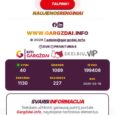
TALPINK!
NAUJIENOS
RENGINIAI
WWW.GARGZDAI.INFO
© 2026 |
admin@gargzdai.info
DUK
PRIVATUMAS
GYVAI
ŠIANDIEN
IŠ VISO
40
1089
199408
RENGINIAI
NAUJIENOS
NUO
1130
227
2026-02-18
Dariaus ir Girėno g. 11, Gargždai
SVARBI
INFORMACIJA
+370 683 99766
Siekdami užtikrinti geriausią patirtį portale
Gargždai.info
, naudojame techninius elementus.