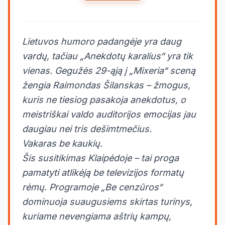
Lietuvos humoro padangėje yra daug
vardų, tačiau „Anekdotų karalius“ yra tik
vienas. Gegužės 29-ąją į „Mixeria“ sceną
žengia Raimondas Šilanskas – žmogus,
kuris ne tiesiog pasakoja anekdotus, o
meistriškai valdo auditorijos emocijas jau
daugiau nei tris dešimtmečius.
Vakaras be kaukių.
Šis susitikimas Klaipėdoje – tai proga
pamatyti atlikėją be televizijos formatų
rėmų. Programoje „Be cenzūros“
dominuoja suaugusiems skirtas turinys,
kuriame nevengiama aštrių kampų,