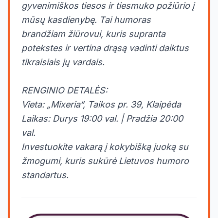
gyvenimiškos tiesos ir tiesmuko požiūrio į
mūsų kasdienybę. Tai humoras
brandžiam žiūrovui, kuris supranta
potekstes ir vertina drąsą vadinti daiktus
tikraisiais jų vardais.
RENGINIO DETALĖS:
Vieta: „Mixeria“, Taikos pr. 39, Klaipėda
Laikas: Durys 19:00 val. | Pradžia 20:00
val.
Investuokite vakarą į kokybišką juoką su
žmogumi, kuris sukūrė Lietuvos humoro
standartus.