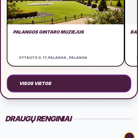
PALANGOS GINTARO MUZIEJUS
BA
VYTAUTO G. 17, PALANGA., PALANGA
Ž
VISOS VIETOS
DRAUGŲ RENGINIAI