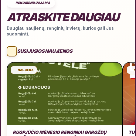
REKOMENDUOJAMA
ATRASKITE DAUGIAU
Daugiau naujienų, renginių ir vietų, kurios gali Jus
sudominti.
SUSIJUSIOS NAUJIENOS
NAUJIENA
N
RUGPJŪČIO MĖNESIO RENGINIAI GARGŽDŲ
TU