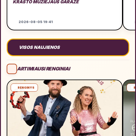
KRAŠTO MUZIEJAUS GARAŽE
2026-08-05 19:41
2
VISOS NAUJIENOS
ARTIMIAUSI RENGINIAI
RENGINYS
R