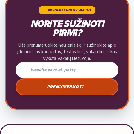
NEPRALEISKITE NIEKO
NORITE SUŽINOTI
PIRMI?
Užsiprenumeruokite naujienlaiškį ir sužinokite apie
įdomiausius koncertus, festivalius, vakarėlius ir kas
vyksta Vakarų Lietuvoje.
El. pašto adresas naujienlaiškiui
PRENUMERUOTI