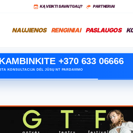
,
LT
+37068399766
KĄ VEIKTI SAVAITGALĮ?
PARTNERIAI
NAUJIENOS
RENGINIAI
PASLAUGOS
K
KAMBINKITE +370 633 06666
ITA KONSULTACIJA DĖL JŪSŲ NT PARDAVIMO