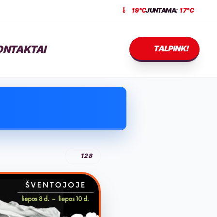
19°C
JUNTAMA:
17°C
ONTAKTAI
TALPINK!
128