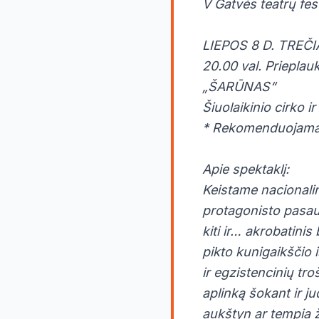
V Gatvės teatrų fes
LIEPOS 8 D. TREČI
20.00 val. Prieplau
„ŠARŪNAS“
Šiuolaikinio cirko 
* Rekomenduojama
Apie spektaklį:
Keistame nacionalin
protagonisto pasaul
kiti ir… akrobatini
pikto kunigaikščio 
ir egzistencinių tr
aplinką šokant ir ju
aukštyn ar tempia ž