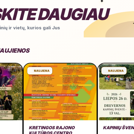
✦
KITE DAUGIAU
nių ir vietų, kurios gali Jus
NAUJIENOS
NAUJIENA
NAUJIENA
KRETINGOS RAJONO
KAPINIŲ ŠVEN
KULTŪROS CENTRO