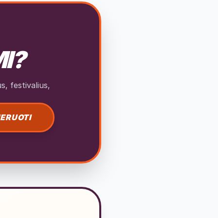
MI?
, festivalius,
ERUOTI