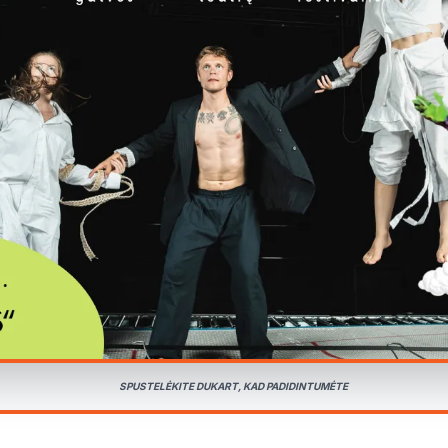
SPUSTELĖKITE DUKART, KAD PADIDINTUMĖTE