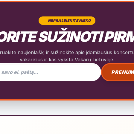
NEPRALEISKITE NIEKO
RITE SUŽINOTI PIR
okite naujienlaiškį ir sužinokite apie įdomiausius koncertus
vakarėlius ir kas vyksta Vakarų Lietuvoje.
as naujienlaiškiui
PRENUM