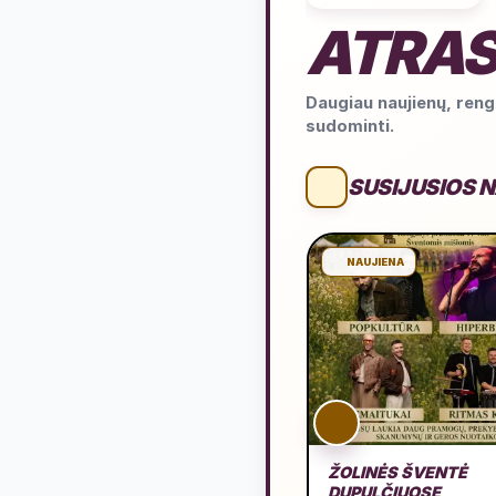
ATRAS
Daugiau naujienų, rengi
sudominti.
SUSIJUSIOS 
NAUJIENA
ŽOLINĖS ŠVENTĖ
DUPULČIUOSE