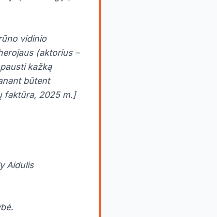
rūno vidinio
 herojaus (aktorius –
spausti kažką
manant būtent
 faktūra, 2025 m.]
y Aidulis
ybė.