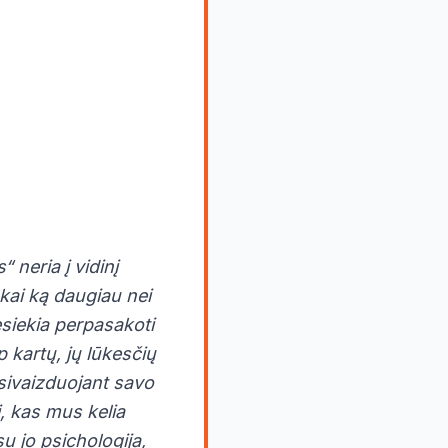
 neria į vidinį
 kai ką daugiau nei
esiekia perpasakoti
 kartų, jų lūkesčių
įsivaizduojant savo
i, kas mus kelia
u jo psichologija,