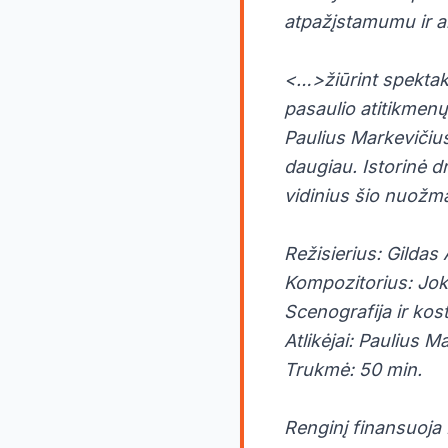
atpažįstamumu ir a
<…>žiūrint spektakl
pasaulio atitikmenų 
Paulius Markevičius
daugiau. Istorinė d
vidinius šio nuož
Režisierius: Gildas
Kompozitorius: Jo
Scenografija ir kos
Atlikėjai: Paulius M
Trukmė: 50 min.
Renginį finansuoja 