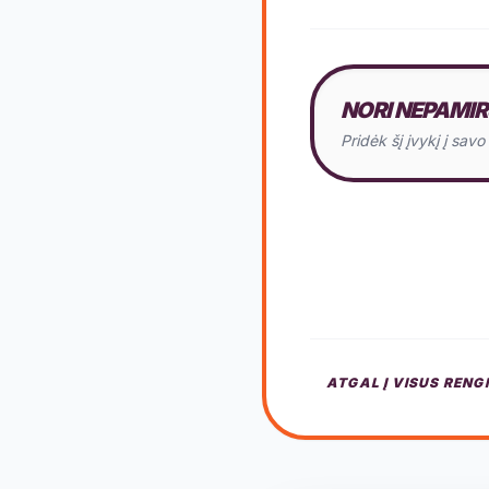
NORI NEPAMIR
Pridėk šį įvykį į sav
ATGAL Į VISUS RENG