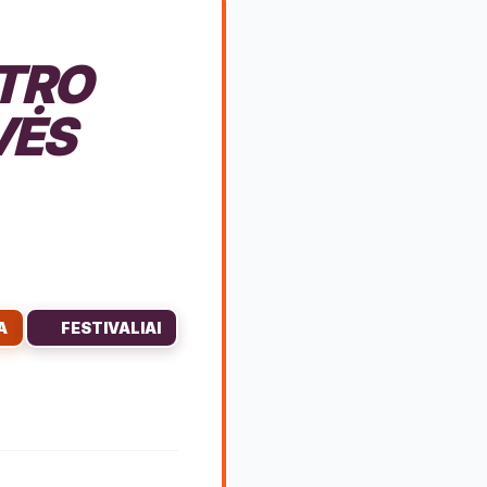
ATRO
VĖS
A
FESTIVALIAI