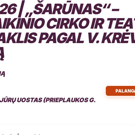
26 | „ŠARŪNAS“ –
IKINIO CIRKO IR TE
KLIS PAGAL V. KRĖ
Ą
NĄ
PALANG
JŪRŲ UOSTAS (PRIEPLAUKOS G.