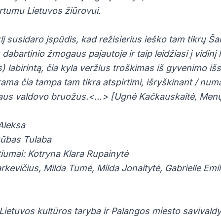
rtumu Lietuvos žiūrovui.
į susidaro įspūdis, kad režisierius ieško tam tikrų Ša
dabartinio žmogaus pajautoje ir taip leidžiasi į vidinį
) labirintą, čia kyla veržlus troškimas iš gyvenimo iš
rama čia tampa tam tikra atspirtimi, išryškinant / nu
maus valdovo bruožus.<…> [Ugnė Kačkauskaitė, Menų
 Aleksa
kūbas Tulaba
tiumai: Kotryna Klara Rupainytė
arkevičius, Milda Tumė, Milda Jonaitytė, Gabrielle Emil
Lietuvos kultūros taryba ir Palangos miesto savivald