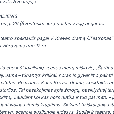
tivalis Šventojoje
ADIENIS
kos g. 26 (Šventosios jūrų uostas žvejų angaras)
ir teatro spektaklis pagal V. Krėvės dramą /„Teatronas“
 žiūrovams nuo 12 m.
io epo ir šiuolaikinių scenos menų mišinyje, „Šarūnas“
į. Jame – tūnantys kritikai, noras iš gyvenimo paimti
s batutas. Remiantis Vinco Krėvės drama, spektaklis n
istorijos. Tai pasakojimas apie žmogų, pasiklydusį tarp
oškimų. Laukiant kol kas nors nutiks ir tuo pat metu – 
dant įvairiausiomis kryptimis. Siekiant fiziškai pajaust
emyn, scenoje susijungia judesys, šuoliai ir teatras: s