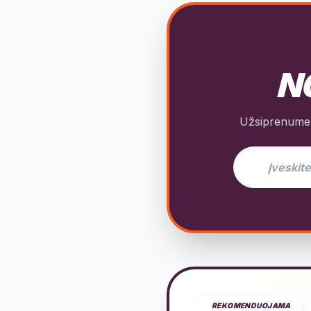
NO
Užsiprenumeru
El. pašto adres
REKOMENDUOJAMA