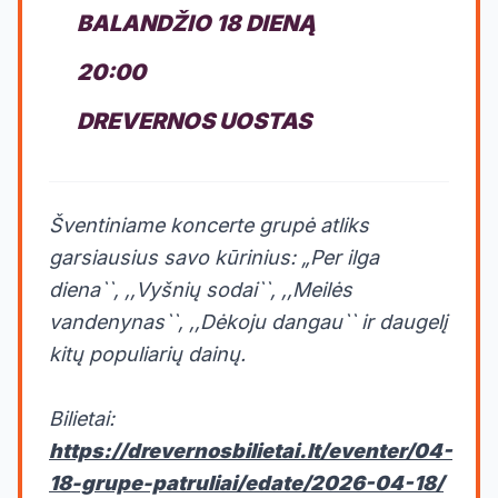
BALANDŽIO 18 DIENĄ
20:00
DREVERNOS UOSTAS
Šventiniame koncerte grupė atliks
garsiausius savo kūrinius: „Per ilga
diena``, ,,Vyšnių sodai``, ,,Meilės
vandenynas``, ,,Dėkoju dangau`` ir daugelį
kitų populiarių dainų.
Bilietai:
https://drevernosbilietai.lt/eventer/04-
18-grupe-patruliai/edate/2026-04-18/