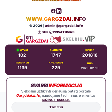
WWW.GARGZDAI.INFO
© 2026 |
admin@gargzdai.info
DUK
PRIVATUMAS
GYVAI
ŠIANDIEN
IŠ VISO
102
1747
201818
RENGINIAI
NAUJIENOS
NUO
1139
229
2026-02-18
Dariaus ir Girėno g. 11, Gargždai
SVARBI
INFORMACIJA
+370 683 99766
Siekdami užtikrinti geriausią patirtį portale
Gargždai.info
, naudojame techninius elementus.
.
SUŽINOTI DAUGIAU
Tik būtini