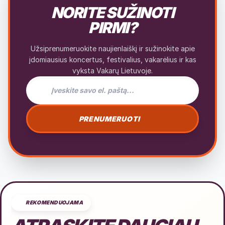
NORITE SUŽINOTI
PIRMI?
Užsiprenumeruokite naujienlaiškį ir sužinokite apie
įdomiausius koncertus, festivalius, vakarėlius ir kas
vyksta Vakarų Lietuvoje.
El. pašto adresas naujienlaiškiui
PRENUMERUOTI
REKOMENDUOJAMA