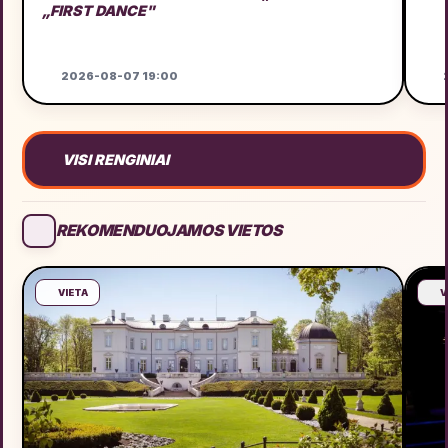
„FIRST DANCE"
2026-08-07 19:00
2
VISI RENGINIAI
REKOMENDUOJAMOS VIETOS
VIETA
V