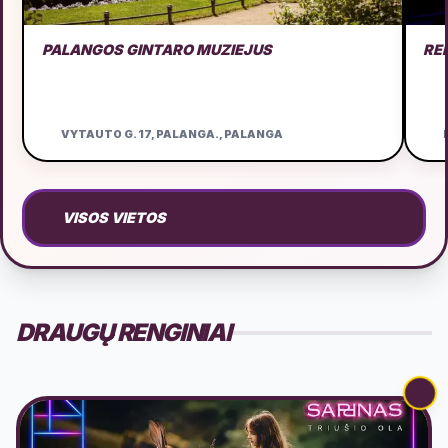
PALANGOS GINTARO MUZIEJUS
RE
VYTAUTO G. 17, PALANGA., PALANGA
D
VISOS VIETOS
DRAUGŲ RENGINIAI