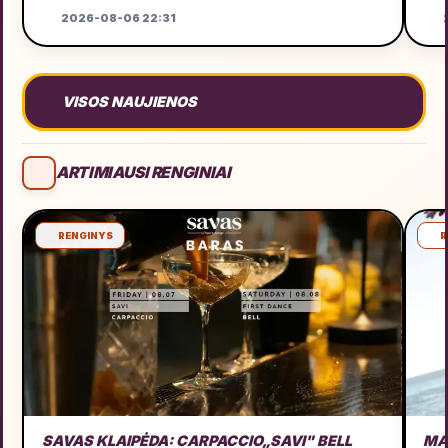
2026-08-06 22:31
2
VISOS NAUJIENOS
ARTIMIAUSI RENGINIAI
RENGINYS
R
SAVAS KLAIPĖDA: CARPACCIO„SAVI" BELL
MA