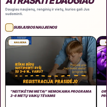
ATRASKITE DAUGIAU
Daugiau naujienų, renginių ir vietų, kurios gali Jus
sudominti.
SUSIJUSIOS NAUJIENOS
NAUJIENA
N
"NEITIKĖTINI METAI" NEMOKAMA PROGRAMA
GRU
3-6 METŲ VAIKŲ TĖVAMS
PR