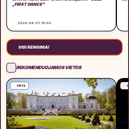
„FIRST DANCE"
2026-08-07 19:00
2
VISI RENGINIAI
REKOMENDUOJAMOS VIETOS
VIETA
V