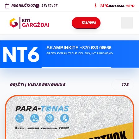
KITI GARGŽDAI
Dariaus ir Girėno g. 11
,
LT-96143
Gargždai
RUGPJŪČIO 07
18°C
JUNTAMA:
15°C
15:32:27
TALPINK!
NAUJIENOS
SKAMBINKITE +370 633 06666
GREITA KONSULTACIJA DĖL JŪSŲ NT PARDAVIMO
RENGINIAI
GRĮŽTI Į VISUS RENGINIUS
173
PASLAUGOS
KONTAKTAI