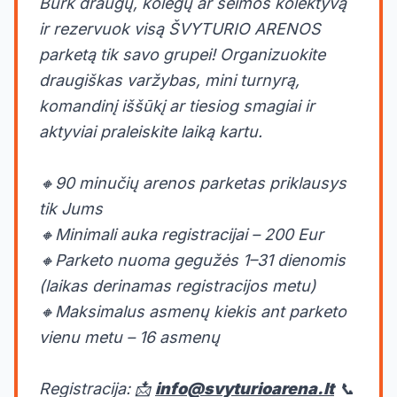
Burk draugų, kolegų ar šeimos kolektyvą
ir rezervuok visą ŠVYTURIO ARENOS
parketą tik savo grupei! Organizuokite
draugiškas varžybas, mini turnyrą,
komandinį iššūkį ar tiesiog smagiai ir
aktyviai praleiskite laiką kartu.
🔸90 minučių arenos parketas priklausys
tik Jums
🔸Minimali auka registracijai – 200 Eur
🔸Parketo nuoma gegužės 1–31 dienomis
(laikas derinamas registracijos metu)
🔸Maksimalus asmenų kiekis ant parketo
vienu metu – 16 asmenų
Registracija: 📩
info@svyturioarena.lt
📞