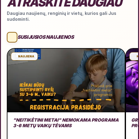
ATRASKITE DAUGIAU
Daugiau naujienų, renginių ir vietų, kurios gali Jus
sudominti.
SUSIJUSIOS NAUJIENOS
NAUJIENA
N
"NEITIKĖTINI METAI" NEMOKAMA PROGRAMA
GRU
3-6 METŲ VAIKŲ TĖVAMS
PR