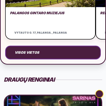
PALANGOS GINTARO MUZIEJUS
RE
VYTAUTO G. 17, PALANGA., PALANGA
D
VISOS VIETOS
DRAUGŲ RENGINIAI