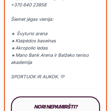
+370 640 23858
Šiemet jėgas vienija:
🔸 Švyturio arena
🔸Klaipėdos baseinas
🔸Akropolio ledas
🔸Mano Bank Arena ir Balžeko teniso
akademija
SPORTUOK IR AUKOK. 💛
NORI NEPAMIRŠTI?