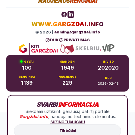
NAUJIENOS
RENGINIAI
WWW.GARGZDAI.INFO
© 2026 |
admin@gargzdai.info
DUK
PRIVATUMAS
GYVAI
ŠIANDIEN
IŠ VISO
100
1949
202020
RENGINIAI
NAUJIENOS
NUO
1139
229
2026-02-18
Dariaus ir Girėno g. 11, Gargždai
SVARBI
INFORMACIJA
+370 683 99766
Siekdami užtikrinti geriausią patirtį portale
Gargždai.info
, naudojame techninius elementus.
.
SUŽINOTI DAUGIAU
Tik būtini