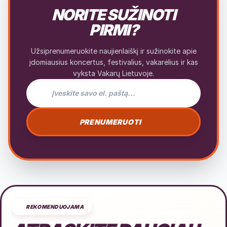
NORITE SUŽINOTI
PIRMI?
Užsiprenumeruokite naujienlaiškį ir sužinokite apie
įdomiausius koncertus, festivalius, vakarėlius ir kas
vyksta Vakarų Lietuvoje.
El. pašto adresas naujienlaiškiui
PRENUMERUOTI
REKOMENDUOJAMA