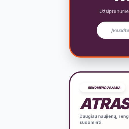
Užsiprenumeru
El. pašto adres
REKOMENDUOJAMA
ATRAS
Daugiau naujienų, rengi
sudominti.