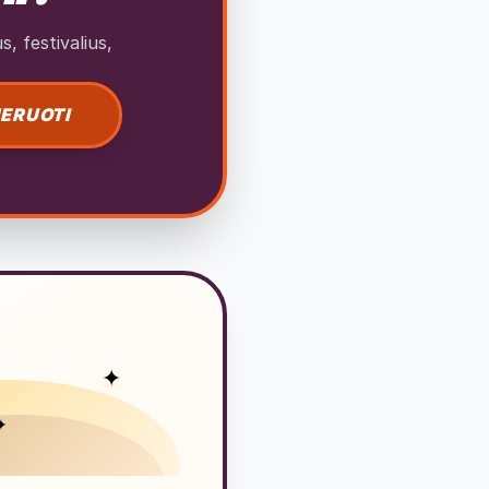
, festivalius,
ERUOTI
✦
✦