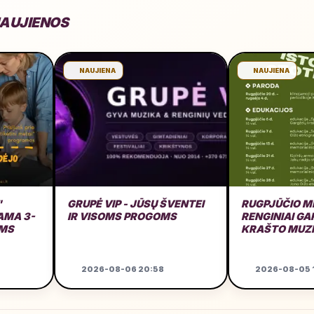
NAUJIENOS
NAUJIENA
NAUJIENA
"
GRUPĖ VIP - JŪSŲ ŠVENTEI
RUGPJŪČIO M
MA 3-
IR VISOMS PROGOMS
RENGINIAI G
AMS
KRAŠTO MUZ
GARAŽE
2026-08-06 20:58
2026-08-05 1