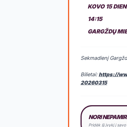
KOVO 15 DIE
14:15
GARGŽDŲ MI
Sekmadienį Gargždu
Bilietai:
https://ww
20260315
NORI NEPAMIR
Pridėk šį įvykį į sav