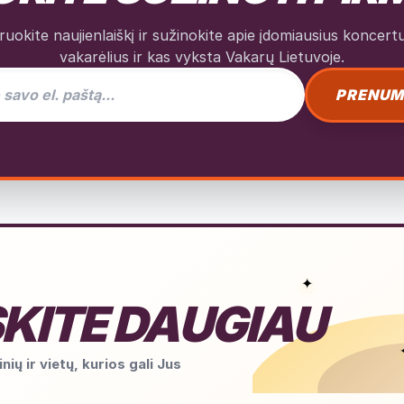
okite naujienlaiškį ir sužinokite apie įdomiausius koncertus
vakarėlius ir kas vyksta Vakarų Lietuvoje.
as naujienlaiškiui
PRENUM
✦
KITE DAUGIAU
nių ir vietų, kurios gali Jus