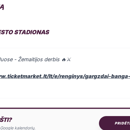
NĄ
ESTO STADIONAS
ose - Žemaitijos derbis 🔥⚔️
w.ticketmarket.lt/lt/e/renginys/gargzdai-banga-t
ŠTI?
PRIDĖT
o Google kalendorių.