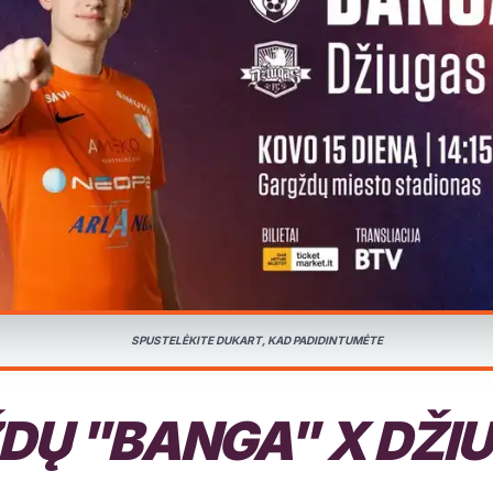
SPUSTELĖKITE DUKART, KAD PADIDINTUMĖTE
DŲ "BANGA" X DŽI