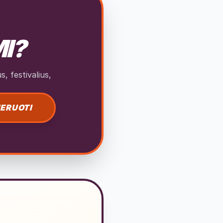
MI?
, festivalius,
ERUOTI