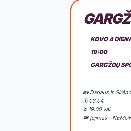
GARGŽD
KOVO 4 DIEN
19:00
GARGŽDŲ SP
🏡 Dariaus ir Girėn
🗓️ 03.04
⏳ 19:00 val.
🎟️ Įėjimas - NEM