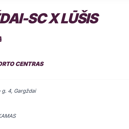
AI-SC X LŪŠIS
Ą
ORTO CENTRAS
o g. 4, Gargždai
OKAMAS