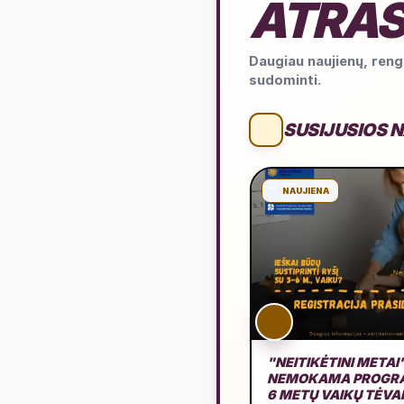
ATRAS
Daugiau naujienų, rengi
sudominti.
SUSIJUSIOS 
NAUJIENA
"NEITIKĖTINI METAI
NEMOKAMA PROGRA
6 METŲ VAIKŲ TĖV