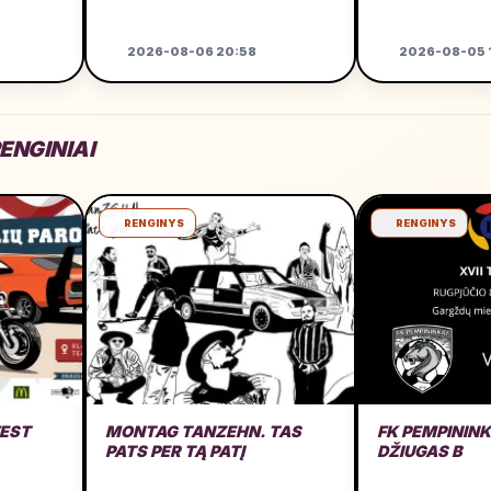
GARAŽE
2026-08-06 20:58
2026-08-05 1
ENGINIAI
RENGINYS
RENGINYS
EST
MONTAG TANZEHN. TAS
FK PEMPININK
PATS PER TĄ PATĮ
DŽIUGAS B