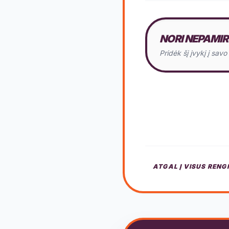
NORI NEPAMIR
Pridėk šį įvykį į sav
ATGAL Į VISUS RENG