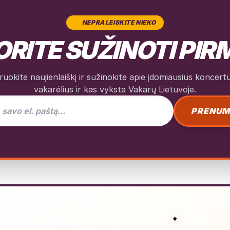
NEPRALEISKITE NIEKO
RITE SUŽINOTI PIR
okite naujienlaiškį ir sužinokite apie įdomiausius koncertus
vakarėlius ir kas vyksta Vakarų Lietuvoje.
as naujienlaiškiui
PRENUM
✦