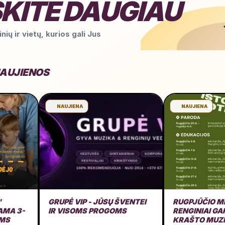
KITE DAUGIAU
nių ir vietų, kurios gali Jus
NAUJIENOS
NAUJIENA
NAUJIENA
"
GRUPĖ VIP - JŪSŲ ŠVENTEI
RUGPJŪČIO M
MA 3-
IR VISOMS PROGOMS
RENGINIAI G
AMS
KRAŠTO MUZ