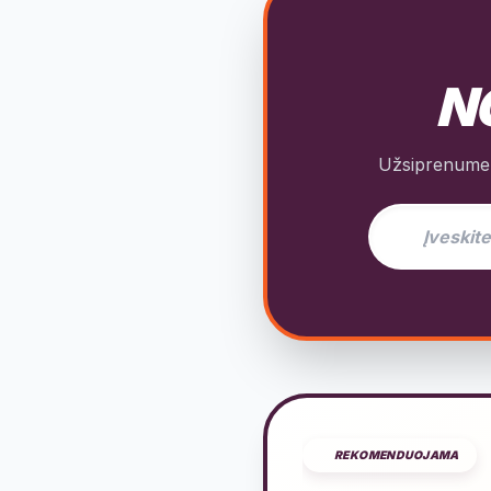
NO
Užsiprenumeru
El. pašto adres
REKOMENDUOJAMA