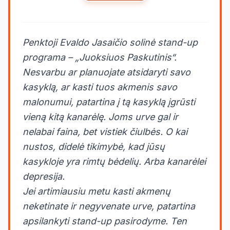
Penktoji Evaldo Jasaičio solinė stand-up
programa – „Juoksiuos Paskutinis“.
Nesvarbu ar planuojate atsidaryti savo
kasyklą, ar kasti tuos akmenis savo
malonumui, patartina į tą kasyklą įgrūsti
vieną kitą kanarėlę. Joms urve gal ir
nelabai faina, bet vistiek čiulbės. O kai
nustos, didelė tikimybė, kad jūsų
kasykloje yra rimtų bėdelių. Arba kanarėlei
depresija.
Jei artimiausiu metu kasti akmenų
neketinate ir negyvenate urve, patartina
apsilankyti stand-up pasirodyme. Ten