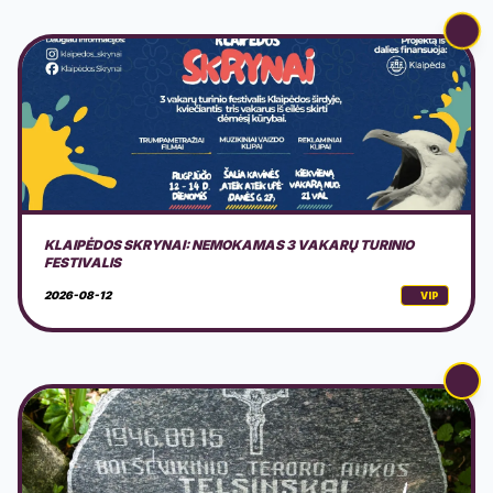
PARTIZANŲ 80-ŲJŲ ŽUVIMO METINIŲ MINĖJIMAS
2026-08-14
VIP