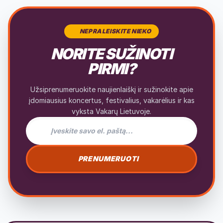
NEPRALEISKITE NIEKO
NORITE SUŽINOTI
PIRMI?
Užsiprenumeruokite naujienlaiškį ir sužinokite apie
įdomiausius koncertus, festivalius, vakarėlius ir kas
vyksta Vakarų Lietuvoje.
El. pašto adresas naujienlaiškiui
PRENUMERUOTI