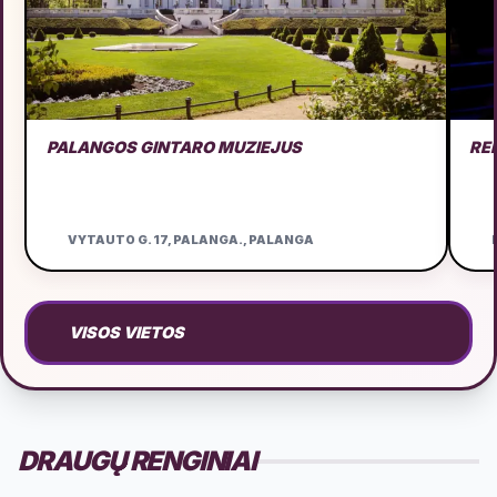
PALANGOS GINTARO MUZIEJUS
RE
VYTAUTO G. 17, PALANGA., PALANGA
D
VISOS VIETOS
DRAUGŲ RENGINIAI