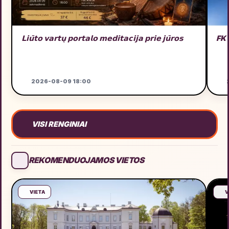
𝗟𝗶𝘂̄𝘁𝗼 𝘃𝗮𝗿𝘁𝘂̨ 𝗽𝗼𝗿𝘁𝗮𝗹𝗼 𝗺𝗲𝗱𝗶𝘁𝗮𝗰𝗶𝗷𝗮 𝗽𝗿𝗶𝗲 𝗷𝘂̄𝗿𝗼𝘀
FK
2026-08-09 18:00
2
VISI RENGINIAI
REKOMENDUOJAMOS VIETOS
VIETA
V