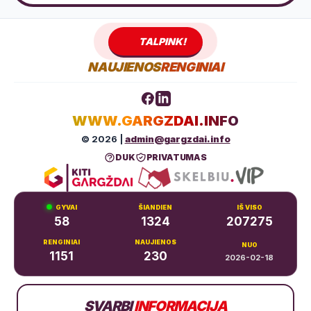
TALPINK!
NAUJIENOS
RENGINIAI
WWW.GARGZDAI.INFO
© 2026 |
admin@gargzdai.info
DUK
PRIVATUMAS
GYVAI
ŠIANDIEN
IŠ VISO
58
1324
207275
RENGINIAI
NAUJIENOS
NUO
1151
230
2026-02-18
Dariaus ir Girėno g. 11, Gargždai
+370 683 99766
SVARBI
INFORMACIJA