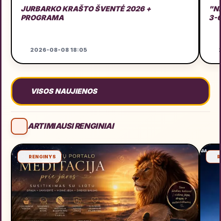
JURBARKO KRAŠTO ŠVENTĖ 2026 +
"N
PROGRAMA
3-
2026-08-08 18:05
2
VISOS NAUJIENOS
ARTIMIAUSI RENGINIAI
RENGINYS
R