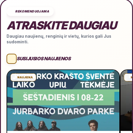
REKOMENDUOJAMA
ATRASKITE DAUGIAU
Daugiau naujienų, renginių ir vietų, kurios gali Jus
sudominti.
SUSIJUSIOS NAUJIENOS
NAUJIENA
N