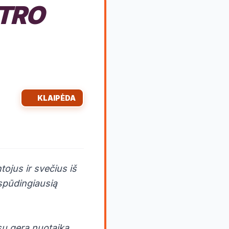
ATRO
KLAIPĖDA
ojus ir svečius iš
įspūdingiausią
su gera nuotaika