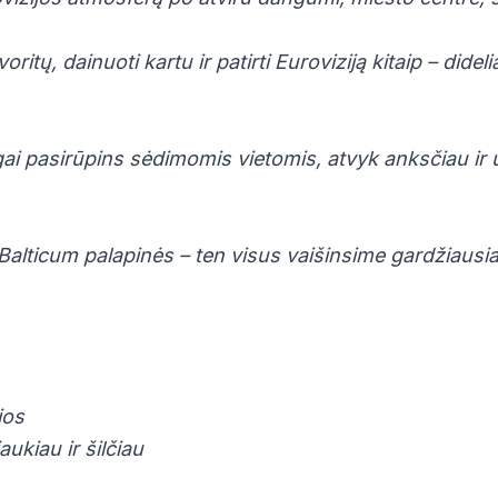
voritų, dainuoti kartu ir patirti Euroviziją kitaip – did
gai pasirūpins sėdimomis vietomis, atvyk anksčiau ir 
alticum palapinės – ten visus vaišinsime gardžiausia
jos
aukiau ir šilčiau