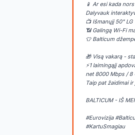
📱 Ar esi kada nors
Dalyvauk interaktyv
📺 Išmanųjį 50" L
📶 Galingą Wi-Fi ma
👕 Balticum džemp
🎁 Visą vakarą - sta
⚡1 laimingąjį apdo
net 8000 Mbps / 8 
Taip pat žaidimai ir
BALTICUM - IŠ MEI
#Eurovizija #Balti
#KartuSmagiau