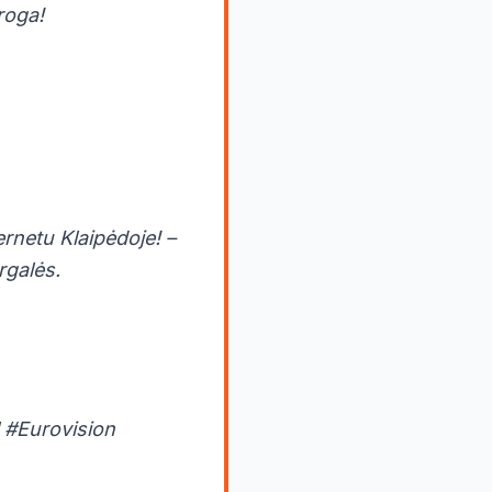
roga!
rnetu Klaipėdoje! –
rgalės.
l #Eurovision