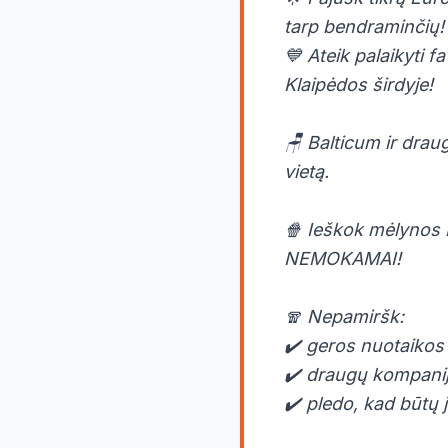
tarp bendraminčių!
💙 Ateik palaikyti fa
Klaipėdos širdyje!
🪑 Balticum ir drau
vietą.
🍿 Ieškok mėlynos B
NEMOKAMAI!
🧣 Nepamiršk:
✔️ geros nuotaikos
✔️ draugų kompani
✔️ pledo, kad būtų j