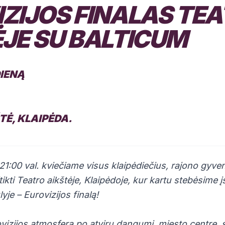
ZIJOS FINALAS TE
JE SU BALTICUM
DIENĄ
TĖ, KLAIPĖDA.
1:00 val. kviečiame visus klaipėdiečius, rajono gyvent
tikti Teatro aikštėje, Klaipėdoje, kur kartu stebėsime 
je – Eurovizijos finalą!
ovizijos atmosferą po atviru dangumi, miesto centre, 