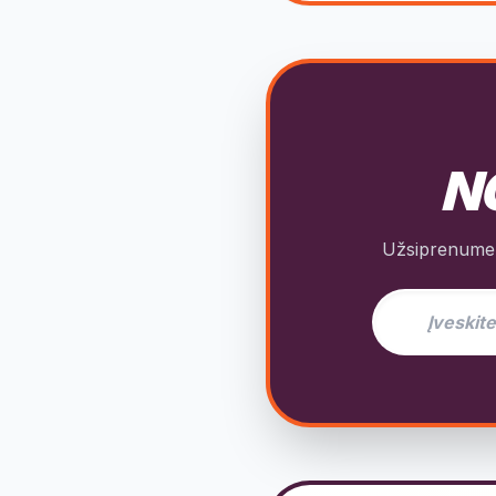
NO
Užsiprenumeru
El. pašto adres