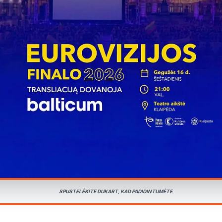
SPUSTELĖKITE DUKART, KAD PADIDINTUMĖTE