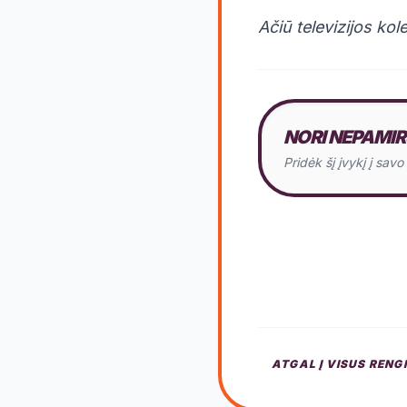
Ačiū televizijos ko
NORI NEPAMIR
Pridėk šį įvykį į sav
ATGAL Į VISUS RENG