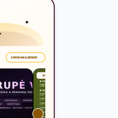
✦
✦
VISOS NAUJIENOS
NAUJIENA
NAUJIE