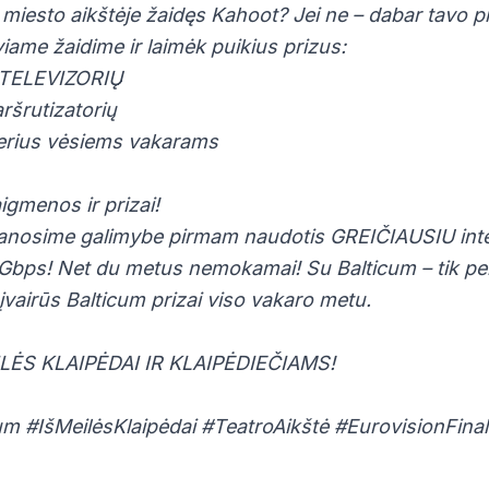
 miesto aikštėje žaidęs Kahoot? Jei ne – dabar tavo p
iame žaidime ir laimėk puikius prizus:
G TELEVIZORIŲ
ršrutizatorių
erius vėsiems vakarams
igmenos ir prizai!
vanosime galimybe pirmam naudotis GREIČIAUSIU inte
Gbps! Net du metus nemokamai! Su Balticum – tik pe
 įvairūs Balticum prizai viso vakaro metu.
LĖS KLAIPĖDAI IR KLAIPĖDIEČIAMS!
cum #IšMeilėsKlaipėdai #TeatroAikštė #EurovisionFina