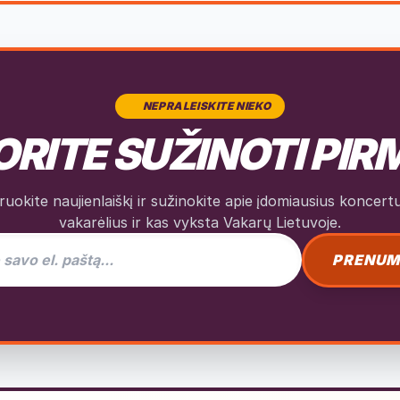
NEPRALEISKITE NIEKO
RITE SUŽINOTI PIR
okite naujienlaiškį ir sužinokite apie įdomiausius koncertus
vakarėlius ir kas vyksta Vakarų Lietuvoje.
as naujienlaiškiui
PRENUM