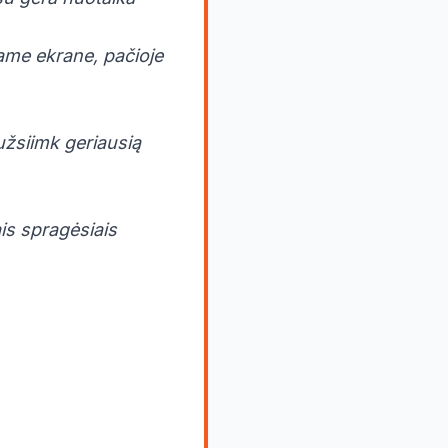
eliame ekrane, pačioje
užsiimk geriausią
is spragėsiais