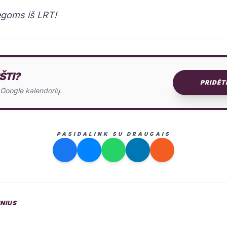
legoms iš LRT!
ŠTI?
PRIDĖT
o Google kalendorių.
PASIDALINK SU DRAUGAIS
INIUS