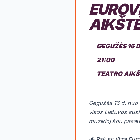
EUROVI
AIKŠTĖ
GEGUŽĖS 16 
21:00
TEATRO AIKŠ
Gegužės 16 d. nuo 2
visos Lietuvos susi
muzikinį šou pasauly
🌟 Pajusk tikrą Eur