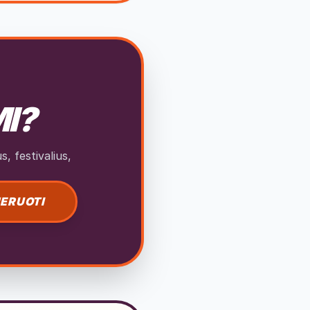
MI?
, festivalius,
ERUOTI