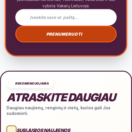
vyksta Vakarų Lietuvoje.
El. pašto adresas naujienlaiškiui
PRENUMERUOTI
REKOMENDUOJAMA
ATRASKITE DAUGIAU
Daugiau naujienų, renginių ir vietų, kurios gali Jus
sudominti.
SUSIJUSIOS NAUJIENOS