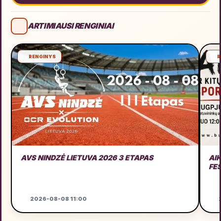
ARTIMIAUSI RENGINIAI
RENGINYS
R
AVS NINDZĖ LIETUVA 2026 3 ETAPAS
AI
FE
2026-08-08 11:00
2