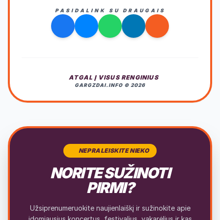
PASIDALINK SU DRAUGAIS
ATGAL Į VISUS RENGINIUS
GARGZDAI.INFO © 2026
NEPRALEISKITE NIEKO
NORITE SUŽINOTI
PIRMI?
Užsiprenumeruokite naujienlaiškį ir sužinokite apie
įdomiausius koncertus, festivalius, vakarėlius ir kas