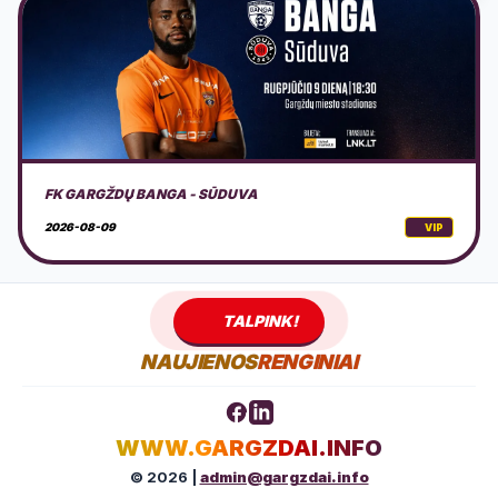
PALANGOS PARKO VAKARAI
2026-08-12
VIP
TALPINK!
NAUJIENOS
RENGINIAI
WWW.GARGZDAI.INFO
© 2026 |
admin@gargzdai.info