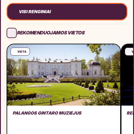
VISI RENGINIAI
REKOMENDUOJAMOS VIETOS
VIETA
V
PALANGOS GINTARO MUZIEJUS
RE