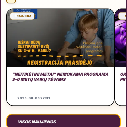
NAUJIENA
N
"NEITIKĖTINI METAI" NEMOKAMA PROGRAMA
GRU
3-6 METŲ VAIKŲ TĖVAMS
PR
2026-08-06 22:31
2
VISOS NAUJIENOS