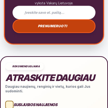
vyksta Vakarų Lietuvoje.
El. pašto adresas naujienlaiškiui
PRENUMERUOTI
REKOMENDUOJAMA
ATRASKITE DAUGIAU
Daugiau naujienų, renginių ir vietų, kurios gali Jus
sudominti.
SUSIJUSIOS NAUJIENOS