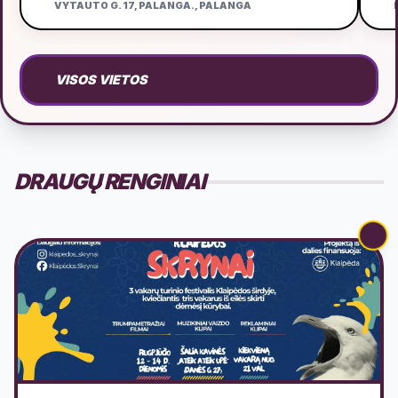
VYTAUTO G. 17, PALANGA., PALANGA
D
VISOS VIETOS
DRAUGŲ RENGINIAI