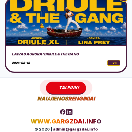
AKUSTINIS MUZIKOS VAKARAS GAMTOJE
2026-08-15
VIP
TALPINK!
NAUJIENOS
RENGINIAI
WWW.GARGZDAI.INFO
© 2026 |
admin@gargzdai.info