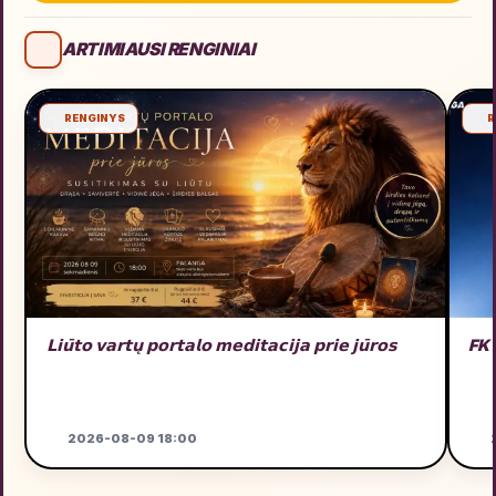
ARTIMIAUSI RENGINIAI
RENGINYS
R
𝗟𝗶𝘂̄𝘁𝗼 𝘃𝗮𝗿𝘁𝘂̨ 𝗽𝗼𝗿𝘁𝗮𝗹𝗼 𝗺𝗲𝗱𝗶𝘁𝗮𝗰𝗶𝗷𝗮 𝗽𝗿𝗶𝗲 𝗷𝘂̄𝗿𝗼𝘀
FK
2026-08-09 18:00
2