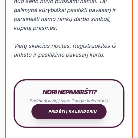
nuo seno buvo puošiami namai. Tai
galimybė kūrybiškai pasitikti pavasarį ir
parsinešti namo rankų darbo simbolį,
kupiną prasmės.
Vietų skaičius ribotas. Registruokitės iš
anksto ir pasitikime pavasarį kartu.
NORI NEPAMIRŠTI?
Pridėk šį įvykį į savo Google kalendorių.
PRIDĖTI Į KALENDORIŲ