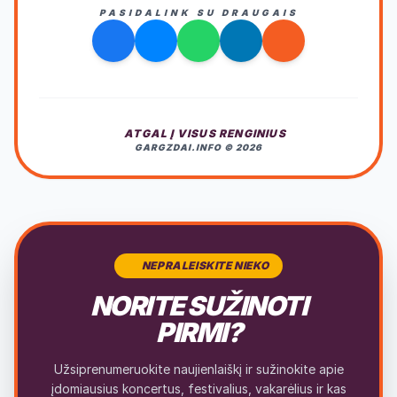
PASIDALINK SU DRAUGAIS
ATGAL Į VISUS RENGINIUS
GARGZDAI.INFO © 2026
NEPRALEISKITE NIEKO
NORITE SUŽINOTI
PIRMI?
Užsiprenumeruokite naujienlaiškį ir sužinokite apie
įdomiausius koncertus, festivalius, vakarėlius ir kas