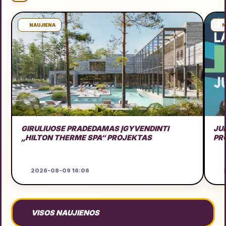
NAUJIENA
N
GIRULIUOSE PRADEDAMAS ĮGYVENDINTI
JU
„HILTON THERME SPA“ PROJEKTAS
PR
2026-08-09 16:06
2
VISOS NAUJIENOS