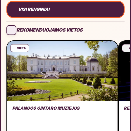
VISI RENGINIAI
REKOMENDUOJAMOS VIETOS
VIETA
V
PALANGOS GINTARO MUZIEJUS
RE