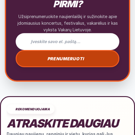
PIRMI?
Užsiprenumeruokite naujienlaiškį ir sužinokite apie
įdomiausius koncertus, festivalius, vakarėlius ir kas
vyksta Vakarų Lietuvoje.
El. pašto adresas naujienlaiškiui
PRENUMERUOTI
REKOMENDUOJAMA
ATRASKITE DAUGIAU
Daugiau naujienų, renginių ir vietų, kurios gali Jus