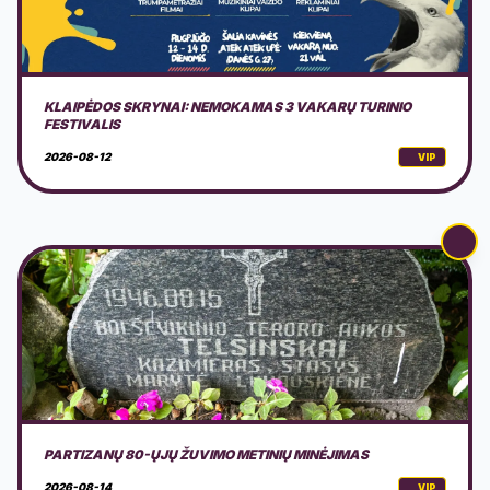
PARTIZANŲ 80-ŲJŲ ŽUVIMO METINIŲ MINĖJIMAS
2026-08-14
VIP
LAIVAS AURORA: DRIULE & THE GANG
2026-08-15
VIP