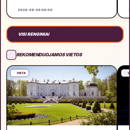
2026-08-09 09:00
2
VISI RENGINIAI
REKOMENDUOJAMOS VIETOS
VIETA
V