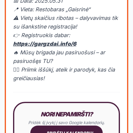
📅 Data: 2025.05.31
📍 Vieta: Restobaras „Gaisrinė“
⚠️ Vietų skaičius ribotas – dalyvavimas tik
su išankstine registracija!
👉 Registruokis dabar:
https://gargzdai.info/6
🔥 Mūsų brigada jau pasiruošusi – ar
pasiruošęs TU?
🏃‍♂️ Priimk iššūkį, ateik ir parodyk, kas čia
greičiausias!
NORI NEPAMIRŠTI?
Pridėk šį įvykį į savo Google kalendorių.
PRIDĖTI Į KALENDORIŲ