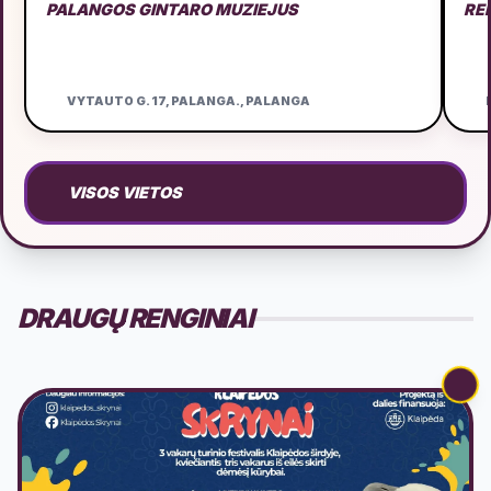
PALANGOS GINTARO MUZIEJUS
RE
VYTAUTO G. 17, PALANGA., PALANGA
D
VISOS VIETOS
DRAUGŲ RENGINIAI