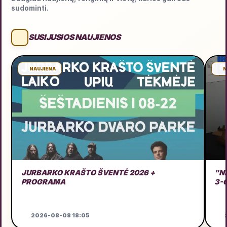
sudominti.
SUSIJUSIOS NAUJIENOS
NAUJIENA
N
JURBARKO KRAŠTO ŠVENTĖ 2026 +
"N
PROGRAMA
3-
2026-08-08 18:05
2