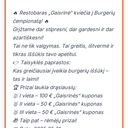
🔥 Restobaras „Gaisrinė“ kviečia į Burgerių
čempionatą! 🔥
Grįžtame dar stipresni, dar gardesni ir dar
azartiškesni!
Tai ne tik valgymas. Tai greitis, ištvermė ir
tikras iššūkis tavo apetitui.
👉 Taisyklės paprastos:
Kas greičiausiai įveikia burgerių iššūkį –
tas ir laimi!
🏆 Prizai laukia drąsiausių:
🥇 I vieta – 100 € „Gaisrinės“ kuponas
🥈 II vieta – 50 € „Gaisrinės“ kuponas
🥉 III vieta – 50 € „Gaisrinės“ kuponas
🎁 Taip pat – rėmėjų prizai!