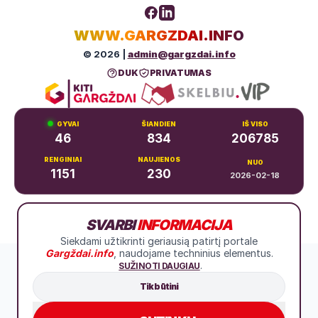
WWW.GARGZDAI.INFO
© 2026 |
admin@gargzdai.info
DUK
PRIVATUMAS
GYVAI
ŠIANDIEN
IŠ VISO
46
834
206785
RENGINIAI
NAUJIENOS
NUO
1151
230
2026-02-18
Dariaus ir Girėno g. 11, Gargždai
+370 683 99766
SVARBI
INFORMACIJA
Siekdami užtikrinti geriausią patirtį portale
Gargždai.info
, naudojame techninius elementus.
.
SUŽINOTI DAUGIAU
Tik būtini